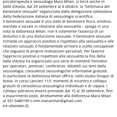
psicoterapeuta e sessuologa Mara Milan, si terrà anche in
Valle d’Aosta, dal 29 settembre al 4 ottobre, la “Settimana del
benessere sessuale” organizzata dalla delegazione valdostana
della Federazione italiana di sessuologia scientifica.
Il benessere sessuale è uno stato di benessere fisico, emotivo,
mentale e sociale in relazione alla sessualità – spiega in una
nota la dottoressa Milan, non è solamente l’assenza di un
disturbo o di una disfunzione sessuale. Il benessere sessuale
richiede un approccio positivo e rispettoso alla sessualità e alle
relazioni sessuali; è fondamentale arrivare a scelte consapevoli
che seguano le proprie motivazioni personali. Per favorire
l’approccio positivo e rispettoso alla sessualità la Fiss della
Valle d’Aosta ha organizzato una serie di momenti formativi
per operatori, seminari, conferenze, dibattiti sui temi della
sessuologia, consulenze sessuologiche informative gratuite.
In particolare la dottoressa Milan offrirà, nello studio Sinapsi di
Aosta, in corso Lancieri 11/I, momenti di incontro e colloqui
gratuiti di consulenza sessuologica individuali e di coppia. I
colloqui potranno essere prenotati dal 15 al 30 settembre, fino
a esaurimento posti, direttamente alla dottoressa Mara Milan
al 331-5480199 o mm.maramilan@gmail.com.
(re.vdanews.it)