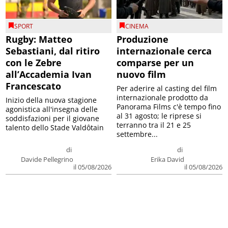
SPORT
CINEMA
Rugby: Matteo
Produzione
Sebastiani, dal ritiro
internazionale cerca
con le Zebre
comparse per un
all’Accademia Ivan
nuovo film
Francescato
Per aderire al casting del film
internazionale prodotto da
Inizio della nuova stagione
Panorama Films c'è tempo fino
agonistica all'insegna delle
al 31 agosto; le riprese si
soddisfazioni per il giovane
terranno tra il 21 e 25
talento dello Stade Valdôtain
settembre...
di
di
Davide Pellegrino
Erika David
il 05/08/2026
il 05/08/2026