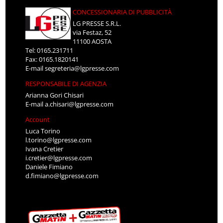
CONCESSIONARIA DI PUBBLICITÀ
LG PRESSE S.R.L.
via Festaz, 52
11100 AOSTA
Tel: 0165.231711
Fax: 0165.1820141
E-mail
segreteria@lgpresse.com
RESPONSABILE DI AGENZIA
Arianna Gori Chisari
E-mail
a.chisari@lgpresse.com
Account
Luca Torino
l.torino@lgpresse.com
Ivana Cretier
i.cretier@lgpresse.com
Daniele Fimiano
d.fimiano@lgpresse.com