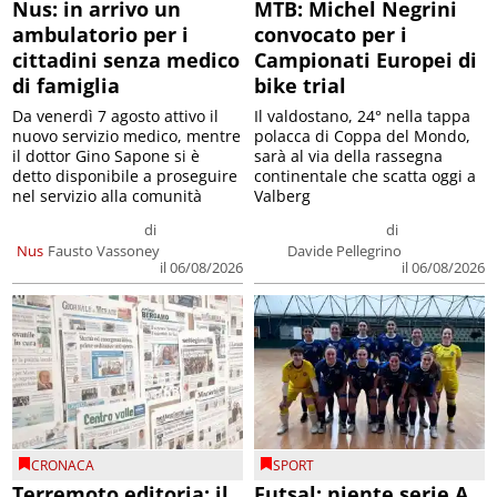
Nus: in arrivo un
MTB: Michel Negrini
ambulatorio per i
convocato per i
cittadini senza medico
Campionati Europei di
di famiglia
bike trial
Da venerdì 7 agosto attivo il
Il valdostano, 24° nella tappa
nuovo servizio medico, mentre
polacca di Coppa del Mondo,
il dottor Gino Sapone si è
sarà al via della rassegna
detto disponibile a proseguire
continentale che scatta oggi a
nel servizio alla comunità
Valberg
di
di
Nus
Fausto Vassoney
Davide Pellegrino
il 06/08/2026
il 06/08/2026
CRONACA
SPORT
Terremoto editoria: il
Futsal: niente serie A