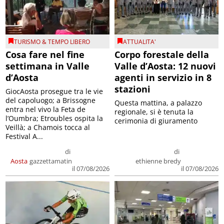
TURISMO & TEMPO LIBERO
ATTUALITA'
Cosa fare nel fine
Corpo forestale della
settimana in Valle
Valle d’Aosta: 12 nuovi
d’Aosta
agenti in servizio in 8
stazioni
GiocAosta prosegue tra le vie
del capoluogo; a Brissogne
Questa mattina, a palazzo
entra nel vivo la Feta de
regionale, si è tenuta la
l’Oumbra; Etroubles ospita la
cerimonia di giuramento
Veillà; a Chamois tocca al
Festival A...
di
di
Aosta
gazzettamatin
ethienne bredy
il 07/08/2026
il 07/08/2026