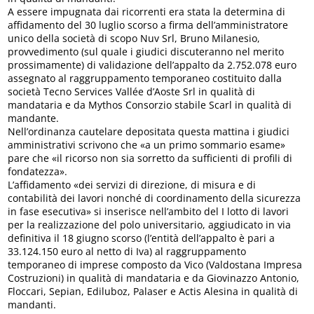
A essere impugnata dai ricorrenti era stata la determina di
affidamento del 30 luglio scorso a firma dell’amministratore
unico della società di scopo Nuv Srl, Bruno Milanesio,
provvedimento (sul quale i giudici discuteranno nel merito
prossimamente) di validazione dell’appalto da 2.752.078 euro
assegnato al raggruppamento temporaneo costituito dalla
società Tecno Services Vallée d’Aoste Srl in qualità di
mandataria e da Mythos Consorzio stabile Scarl in qualità di
mandante.
Nell’ordinanza cautelare depositata questa mattina i giudici
amministrativi scrivono che «a un primo sommario esame»
pare che «il ricorso non sia sorretto da sufficienti di profili di
fondatezza».
L’affidamento «dei servizi di direzione, di misura e di
contabilità dei lavori nonché di coordinamento della sicurezza
in fase esecutiva» si inserisce nell’ambito del I lotto di lavori
per la realizzazione del polo universitario, aggiudicato in via
definitiva il 18 giugno scorso (l’entità dell’appalto è pari a
33.124.150 euro al netto di Iva) al raggruppamento
temporaneo di imprese composto da Vico (Valdostana Impresa
Costruzioni) in qualità di mandataria e da Giovinazzo Antonio,
Floccari, Sepian, Ediluboz, Palaser e Actis Alesina in qualità di
mandanti.