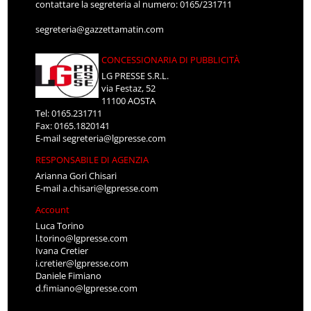
contattare la segreteria al numero: 0165/231711
segreteria@gazzettamatin.com
CONCESSIONARIA DI PUBBLICITÀ
LG PRESSE S.R.L.
via Festaz, 52
11100 AOSTA
Tel: 0165.231711
Fax: 0165.1820141
E-mail
segreteria@lgpresse.com
RESPONSABILE DI AGENZIA
Arianna Gori Chisari
E-mail
a.chisari@lgpresse.com
Account
Luca Torino
l.torino@lgpresse.com
Ivana Cretier
i.cretier@lgpresse.com
Daniele Fimiano
d.fimiano@lgpresse.com