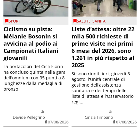
SPORT
SALUTE
,
SANITÀ
Ciclismo su pista:
Liste d’attesa: oltre 22
Mélanie Bosonin si
mila 500 richieste di
avvicina al podio ai
prime visite nei primi
Campionati Italiani
6 mesi del 2026, sono
giovanili
1.261 in più rispetto al
2025
La portacolori del Cicli Fiorin
ha concluso quinta nella gara
Si sono riuniti ieri, giovedì 6
dell'omnium con 95 punti a 8
agosto, l'Unità centrale di
lunghezze dalla medaglia di
gestione dell’assistenza
bronzo
sanitaria e dei tempi delle
liste di attesa e l'Osservatorio
regi...
di
di
Davide Pellegrino
Cinzia Timpano
il 07/08/2026
il 07/08/2026