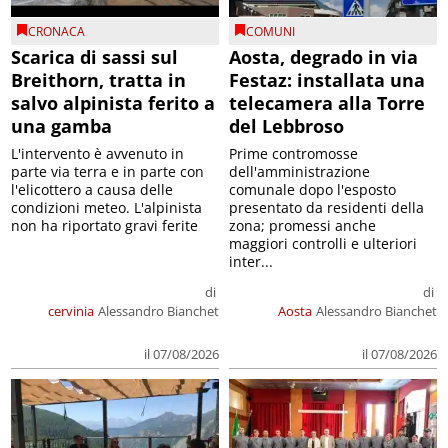
CRONACA
COMUNI
Scarica di sassi sul
Aosta, degrado in via
Breithorn, tratta in
Festaz: installata una
salvo alpinista ferito a
telecamera alla Torre
una gamba
del Lebbroso
L'intervento è avvenuto in
Prime contromosse
parte via terra e in parte con
dell'amministrazione
l'elicottero a causa delle
comunale dopo l'esposto
condizioni meteo. L'alpinista
presentato da residenti della
non ha riportato gravi ferite
zona; promessi anche
maggiori controlli e ulteriori
inter...
di
di
cervinia
Alessandro Bianchet
Aosta
Alessandro Bianchet
il 07/08/2026
il 07/08/2026