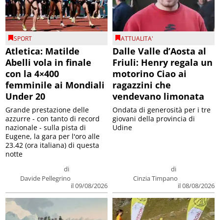
SPORT
ATTUALITA'
Atletica: Matilde
Dalle Valle d’Aosta al
Abelli vola in finale
Friuli: Henry regala un
con la 4×400
motorino Ciao ai
femminile ai Mondiali
ragazzini che
Under 20
vendevano limonata
Grande prestazione delle
Ondata di generosità per i tre
azzurre - con tanto di record
giovani della provincia di
nazionale - sulla pista di
Udine
Eugene, la gara per l'oro alle
23.42 (ora italiana) di questa
notte
di
di
Davide Pellegrino
Cinzia Timpano
il 09/08/2026
il 08/08/2026