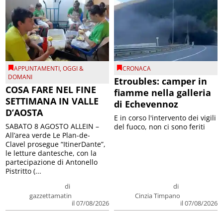
APPUNTAMENTI
,
OGGI &
CRONACA
DOMANI
Etroubles: camper in
COSA FARE NEL FINE
fiamme nella galleria
SETTIMANA IN VALLE
di Echevennoz
D’AOSTA
E in corso l'intervento dei vigili
SABATO 8 AGOSTO ALLEIN –
del fuoco, non ci sono feriti
All’area verde Le Plan-de-
Clavel prosegue “ItinerDante”,
le letture dantesche, con la
partecipazione di Antonello
Pistritto (...
di
di
gazzettamatin
Cinzia Timpano
il 07/08/2026
il 07/08/2026