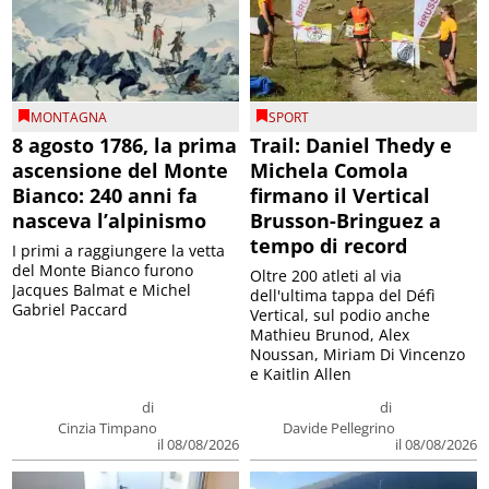
MONTAGNA
SPORT
8 agosto 1786, la prima
Trail: Daniel Thedy e
ascensione del Monte
Michela Comola
Bianco: 240 anni fa
firmano il Vertical
nasceva l’alpinismo
Brusson-Bringuez a
tempo di record
I primi a raggiungere la vetta
del Monte Bianco furono
Oltre 200 atleti al via
Jacques Balmat e Michel
dell'ultima tappa del Défì
Gabriel Paccard
Vertical, sul podio anche
Mathieu Brunod, Alex
Noussan, Miriam Di Vincenzo
e Kaitlin Allen
di
di
Cinzia Timpano
Davide Pellegrino
il 08/08/2026
il 08/08/2026