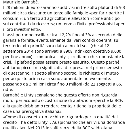
Maurizio Barnabè.
I 28 milioni di euro saranno suddivisi in tre sotto plafond di 9,3
milioni circa ciascuno: un terzo alle famiglie «per far ripartire i
consumi»; un terzo ad agricoltori e allevatori «come anticipo
sui contributi da ricevere»; un terzo a PMI e professionisti «per
i loro investimenti».
I tassi potranno oscillare tra il 2,2% fino al 3% a seconda delle
garanzie fornite, eventualmente dai vari confidi operanti sul
territorio. «La priorità sarà data ai nostri soci (che al 12
settembre 2014 sono arrivati a 8908, ndr «con obiettivo 9.000
per fine anno») – comunica Linty -; crediamo che, nonostante la
crisi, il plafond possa essere presto esaurito. Questo perché
abbiamo piccoli ma significativi di ripresa: nel primo semestre
di quest’anno, rispetto all’anno scorso, le richieste di mutuo
per acquisto prima casa sono aumentate notevolmente,
passando da 3 milioni circa fino 9 milioni (da 22 soggetti a 66,
ndr».
Barnabè e Linty segnalano che questa offerta non riguarda i
mutui per acquisto o costruzione di abitazioni «perché la BCE,
alla quale dobbiamo rendere conto, ritiene la proprietà delle
case una prerogativa italiana».
«Come di consueto, un occhio di riguardo per la qualità del
credito – ha detto Linty -. Auspichiamo che arrivi una domanda
qualificata». Nel 2013 le sofferenze della BCC valdostana