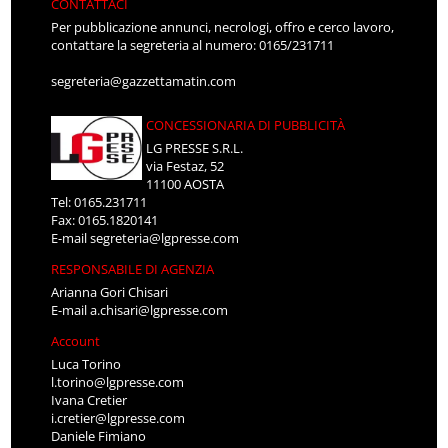
CONTATTACI
Per pubblicazione annunci, necrologi, offro e cerco lavoro,
contattare la segreteria al numero: 0165/231711
segreteria@gazzettamatin.com
CONCESSIONARIA DI PUBBLICITÀ
LG PRESSE S.R.L.
via Festaz, 52
11100 AOSTA
Tel: 0165.231711
Fax: 0165.1820141
E-mail
segreteria@lgpresse.com
RESPONSABILE DI AGENZIA
Arianna Gori Chisari
E-mail
a.chisari@lgpresse.com
Account
Luca Torino
l.torino@lgpresse.com
Ivana Cretier
i.cretier@lgpresse.com
Daniele Fimiano