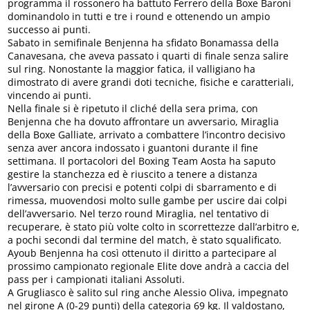
programma il rossonero ha battuto Ferrero della Boxe Baroni
dominandolo in tutti e tre i round e ottenendo un ampio
successo ai punti.
Sabato in semifinale Benjenna ha sfidato Bonamassa della
Canavesana, che aveva passato i quarti di finale senza salire
sul ring. Nonostante la maggior fatica, il valligiano ha
dimostrato di avere grandi doti tecniche, fisiche e caratteriali,
vincendo ai punti.
Nella finale si è ripetuto il cliché della sera prima, con
Benjenna che ha dovuto affrontare un avversario, Miraglia
della Boxe Galliate, arrivato a combattere l’incontro decisivo
senza aver ancora indossato i guantoni durante il fine
settimana. Il portacolori del Boxing Team Aosta ha saputo
gestire la stanchezza ed è riuscito a tenere a distanza
l’avversario con precisi e potenti colpi di sbarramento e di
rimessa, muovendosi molto sulle gambe per uscire dai colpi
dell’avversario. Nel terzo round Miraglia, nel tentativo di
recuperare, è stato più volte colto in scorrettezze dall’arbitro e,
a pochi secondi dal termine del match, è stato squalificato.
Ayoub Benjenna ha così ottenuto il diritto a partecipare al
prossimo campionato regionale Elite dove andrà a caccia del
pass per i campionati italiani Assoluti.
A Grugliasco è salito sul ring anche Alessio Oliva, impegnato
nel girone A (0-29 punti) della categoria 69 kg. Il valdostano,