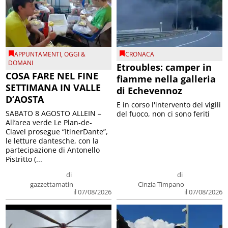
APPUNTAMENTI
,
OGGI &
CRONACA
DOMANI
Etroubles: camper in
COSA FARE NEL FINE
fiamme nella galleria
SETTIMANA IN VALLE
di Echevennoz
D’AOSTA
E in corso l'intervento dei vigili
SABATO 8 AGOSTO ALLEIN –
del fuoco, non ci sono feriti
All’area verde Le Plan-de-
Clavel prosegue “ItinerDante”,
le letture dantesche, con la
partecipazione di Antonello
Pistritto (...
di
di
gazzettamatin
Cinzia Timpano
il 07/08/2026
il 07/08/2026