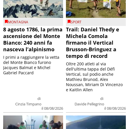
MONTAGNA
SPORT
8 agosto 1786, la prima
Trail: Daniel Thedy e
ascensione del Monte
Michela Comola
Bianco: 240 anni fa
firmano il Vertical
nasceva l’alpinismo
Brusson-Bringuez a
tempo di record
I primi a raggiungere la vetta
del Monte Bianco furono
Oltre 200 atleti al via
Jacques Balmat e Michel
dell'ultima tappa del Défì
Gabriel Paccard
Vertical, sul podio anche
Mathieu Brunod, Alex
Noussan, Miriam Di Vincenzo
e Kaitlin Allen
di
di
Cinzia Timpano
Davide Pellegrino
il 08/08/2026
il 08/08/2026