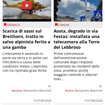
CRONACA
COMUNI
Scarica di sassi sul
Aosta, degrado in via
Breithorn, tratto in
Festaz: installata una
salvo alpinista ferito a
telecamera alla Torre
una gamba
del Lebbroso
L'intervento è avvenuto in
Prime contromosse
parte via terra e in parte con
dell'amministrazione
l'elicottero a causa delle
comunale dopo l'esposto
condizioni meteo. L'alpinista
presentato da residenti della
non ha riportato gravi ferite
zona; promessi anche
maggiori controlli e ulteriori
inter...
di
di
cervinia
Alessandro Bianchet
Aosta
Alessandro Bianchet
il 07/08/2026
il 07/08/2026