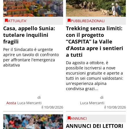
ATTUALITA'
PUBBLIREDAZIONALI
Casa, appello Sunia:
Trekking senza limiti:
tutelare inquilini
con il progetto
fragili
“CASPITA” la Valle
d’Aosta apre i sentieri
Per il Sindacato è urgente
a tutti
aprire un tavolo di confronto
per affrontare l'emergenza
Da agosto a ottobre, è
abitativa
possibile iscriversi a nove
escursioni gratuite e aperte a
tutti in sei comuni valdostani:
un'esperienza alpina
condivisa grazi...
di
di
Aosta
Luca Mercanti
Luca Mercanti
il 10/08/2026
il 10/08/2026
ANNUNCI
ANNUNCI DEI LETTORI