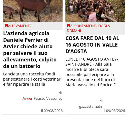
ALLEVAMENTO
APPUNTAMENTI
,
OGGI &
DOMANI
L’azienda agricola
COSA FARE DAL 10 AL
Daniele Perrier di
16 AGOSTO IN VALLE
Arvier chiede aiuto
D’AOSTA
per salvare il suo
allevamento, colpito
LUNEDÌ 10 AGOSTO ANTEY-
SAINT-ANDRÉ - Alla Sala
da un batterio
mostre Biblioteca sarà
Lanciata una raccolta fondi
possibile partecipare alla
per sostenere i costi veterinari
presentazione del libro di
e far ripartire la stalla
Maria Vassallo ed Enrico F...
di
Arvier
Fausto Vassoney
di
gazzettamatin
il 09/08/2026
il 09/08/2026