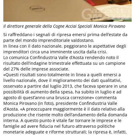
Il direttore generale della Cogne Acciai Speciali Monica Pirovano
Si raffreddano i segnali di ripresa emersi prima dell’estate da
parte del mondo imprenditoriale valdostano.
In linea con il dato nazionale, peggiorano le aspettative degli
imprenditori circa una imminente uscita dalla crisi.
Lo comunica Confindustria Valle d’Aosta rendendo noto il
risultato dell’indagine trimestrale effettuata su un campione
del 27% delle imprese associate.
«Questi risultati sono totalmente in linea a quelli emersi a
livello nazionale, dove il miglioramento dei dati qualitativi,
osservato a partire dal luglio 2013, che faceva sperare in una
possibilità di aumento della spesa, ha subito in luglio e ad
agosto di quest’anno una brusca correzione» commenta
Monica Pirovano (in foto), presidente Confindustria Valle
d’Aosta. «A preoccupare maggiormente è il dato relativo alla
produzione che risente molto dell’andamento della domanda
interna. A questo punto è vitale far tornare le imprese e le
famiglie ad avere fiducia nel futuro attraverso politiche
monetarie adeguate e riforme strutturali; la ripresa è, infatti,