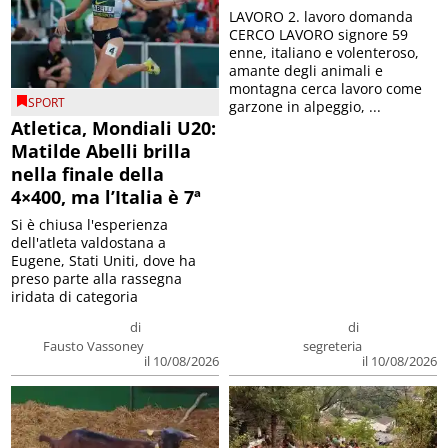
LAVORO 2. lavoro domanda
CERCO LAVORO signore 59
enne, italiano e volenteroso,
amante degli animali e
montagna cerca lavoro come
SPORT
garzone in alpeggio, ...
Atletica, Mondiali U20:
Matilde Abelli brilla
nella finale della
4×400, ma l’Italia è 7ª
Si è chiusa l'esperienza
dell'atleta valdostana a
Eugene, Stati Uniti, dove ha
preso parte alla rassegna
iridata di categoria
di
di
Fausto Vassoney
segreteria
il 10/08/2026
il 10/08/2026