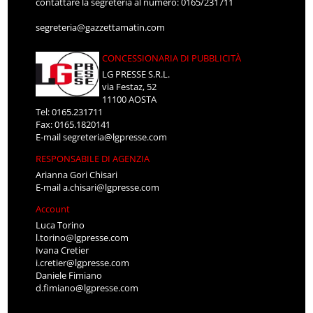
contattare la segreteria al numero: 0165/231711
segreteria@gazzettamatin.com
CONCESSIONARIA DI PUBBLICITÀ
LG PRESSE S.R.L.
via Festaz, 52
11100 AOSTA
Tel: 0165.231711
Fax: 0165.1820141
E-mail
segreteria@lgpresse.com
RESPONSABILE DI AGENZIA
Arianna Gori Chisari
E-mail
a.chisari@lgpresse.com
Account
Luca Torino
l.torino@lgpresse.com
Ivana Cretier
i.cretier@lgpresse.com
Daniele Fimiano
d.fimiano@lgpresse.com