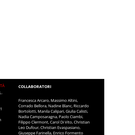
ITÀ
COLLABORATORI
L.
Francesca Arcaro, Massimo Altini,
Corrado Bellora, Nadine Blanc, Riccardo
11
Bortolotti, Manila Calipari, Giulia Calisti,
Nadia Camposaragna, Paolo Ciambi,
m
Filippo Clermont, Carol Di Vito, Christian
Leo Dufour, Christian Evaspasiano,
Giuseppe Farinella, Enrico Formento