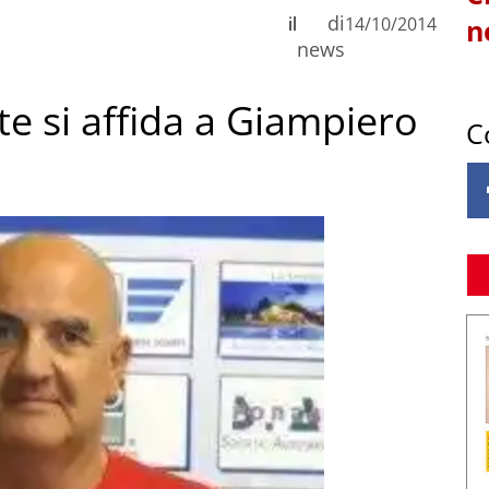
di
il
14/10/2014
n
news
ste si affida a Giampiero
C