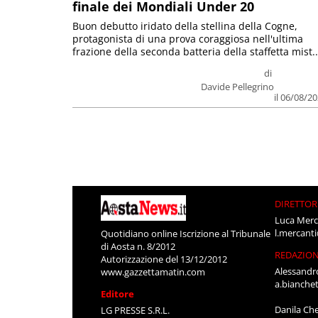
finale dei Mondiali Under 20
Buon debutto iridato della stellina della Cogne,
protagonista di una prova coraggiosa nell'ultima
frazione della seconda batteria della staffetta mist..
di
Davide Pellegrino
il 06/08/2
DIRETTOR
Luca Merc
l.mercant
Quotidiano online Iscrizione al Tribunale
di Aosta n. 8/2012
REDAZIO
Autorizzazione del 13/12/2012
Alessandr
www.gazzettamatin.com
a.bianche
Editore
Danila Ch
LG PRESSE S.R.L.