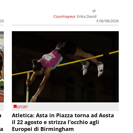
di
Courmayeur
Erika David
026
il 06/08/2026
SPORT
a
Atletica: Asta in Piazza torna ad Aosta
il 22 agosto e strizza l’occhio agli
la
Europei di Birmingham