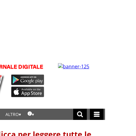
ALTRO
licca per leggere tutte le