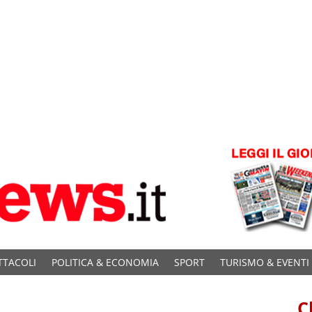
TTACOLI
POLITICA & ECONOMIA
SPORT
TURISMO & EVENTI
C