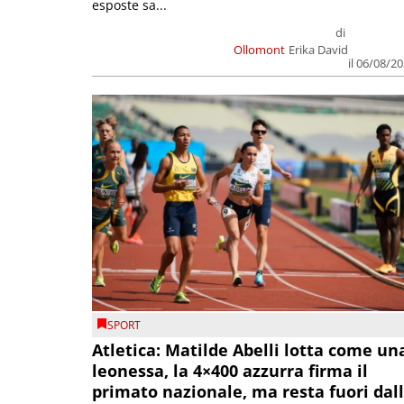
esposte sa...
di
Ollomont
Erika David
il 06/08/2
SPORT
Atletica: Matilde Abelli lotta come un
leonessa, la 4×400 azzurra firma il
primato nazionale, ma resta fuori dal