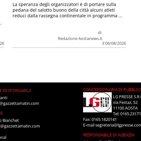
La speranza degli organizzatori è di portare sulla
pedana del salotto buono della città alcuni atleti
reduci dalla rassegna continentale in programma ...
.
di
Redazione Aostanews.it
026
il 06/08/2026
CONCESSIONARIA DI PUBBLIC
E RESPONSABILE
LG PRESSE S.R.
anti
via Festaz, 52
i@gazzettamatin.com
11100 AOSTA
NE
Tel: 0165.2317
Fax: 0165.1820141
o Bianchet
E-mail
segreteria@lgpresse.co
t@gazzettamatin.com
RESPONSABILE DI AGENZIA
enal