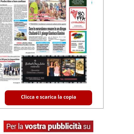
Clicca e scarica la copia