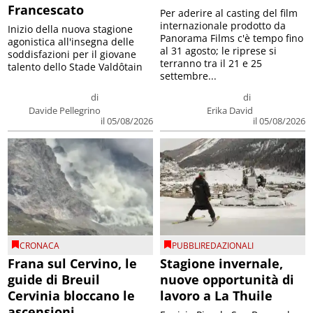
Francescato
Per aderire al casting del film
internazionale prodotto da
Inizio della nuova stagione
Panorama Films c'è tempo fino
agonistica all'insegna delle
al 31 agosto; le riprese si
soddisfazioni per il giovane
terranno tra il 21 e 25
talento dello Stade Valdôtain
settembre...
di
di
Davide Pellegrino
Erika David
il 05/08/2026
il 05/08/2026
CRONACA
PUBBLIREDAZIONALI
Frana sul Cervino, le
Stagione invernale,
guide di Breuil
nuove opportunità di
Cervinia bloccano le
lavoro a La Thuile
ascensioni