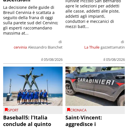
Funivie Piccolo San Bernardo
apre le selezioni per addetti
La decisione delle guide di
alle casse, addetti alle piste,
Breuil Cervinia è scattata a
addetti agli impianti,
seguito della frana di oggi
conduttori e meccanici di
sulla parete sud del Cervino;
mezzi batt...
gli esperti raccomandano
massima at...
di
di
cervinia
Alessandro Bianchet
La Thuile
gazzettamatin
il 05/08/2026
il 05/08/2026
SPORT
CRONACA
Baseball5: l’Italia
Saint-Vincent:
conclude al quinto
aggredisce i