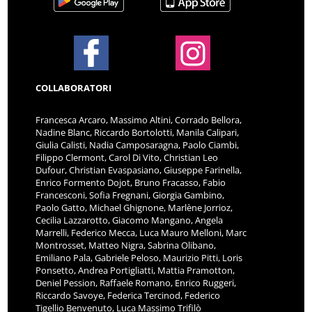
COLLABORATORI
Francesca Arcaro, Massimo Altini, Corrado Bellora,
Nadine Blanc, Riccardo Bortolotti, Manila Calipari,
Giulia Calisti, Nadia Camposaragna, Paolo Ciambi,
Filippo Clermont, Carol Di Vito, Christian Leo
Dufour, Christian Evaspasiano, Giuseppe Farinella,
Enrico Formento Dojot, Bruno Fracasso, Fabio
Francesconi, Sofia Fregnani, Giorgia Gambino,
Paolo Gatto, Michael Ghignone, Marlène Jorrioz,
Cecilia Lazzarotto, Giacomo Mangano, Angela
Marrelli, Federico Mecca, Luca Mauro Melloni, Marc
Montrosset, Matteo Nigra, Sabrina Olibano,
Emiliano Pala, Gabriele Peloso, Maurizio Pitti, Loris
Ponsetto, Andrea Portigliatti, Mattia Pramotton,
Deniel Pession, Raffaele Romano, Enrico Ruggeri,
Riccardo Savoye, Federica Tercinod, Federico
Tigellio Benvenuto, Luca Massimo Trifilò