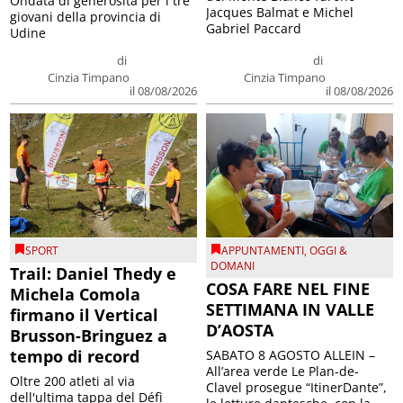
Ondata di generosità per i tre
Jacques Balmat e Michel
giovani della provincia di
Gabriel Paccard
Udine
di
di
Cinzia Timpano
Cinzia Timpano
il 08/08/2026
il 08/08/2026
SPORT
APPUNTAMENTI
,
OGGI &
DOMANI
Trail: Daniel Thedy e
COSA FARE NEL FINE
Michela Comola
SETTIMANA IN VALLE
firmano il Vertical
D’AOSTA
Brusson-Bringuez a
tempo di record
SABATO 8 AGOSTO ALLEIN –
All’area verde Le Plan-de-
Oltre 200 atleti al via
Clavel prosegue “ItinerDante”,
dell'ultima tappa del Défì