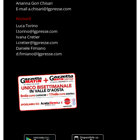
Arianna Gori Chisari
E-mail
a.chisari@lgpresse.com
Account
Luca Torino
l.torino@lgpresse.com
Ivana Cretier
i.cretier@lgpresse.com
Daniele Fimiano
d.fimiano@lgpresse.com