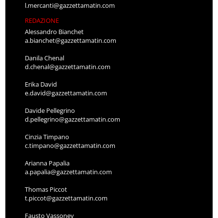
l.mercanti@gazzettamatin.com
REDAZIONE
Alessandro Bianchet
a.bianchet@gazzettamatin.com
Danila Chenal
d.chenal@gazzettamatin.com
Erika David
e.david@gazzettamatin.com
Davide Pellegrino
d.pellegrino@gazzettamatin.com
Cinzia Timpano
c.timpano@gazzettamatin.com
Arianna Papalia
a.papalia@gazzettamatin.com
Thomas Piccot
t.piccot@gazzettamatin.com
Fausto Vassoney