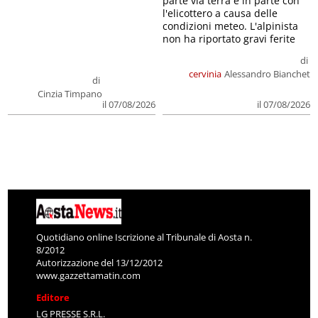
parte via terra e in parte con
l'elicottero a causa delle
condizioni meteo. L'alpinista
non ha riportato gravi ferite
di
cervinia
Alessandro Bianchet
di
Cinzia Timpano
il 07/08/2026
il 07/08/2026
Quotidiano online Iscrizione al Tribunale di Aosta n.
8/2012
Autorizzazione del 13/12/2012
www.gazzettamatin.com
Editore
LG PRESSE S.R.L.