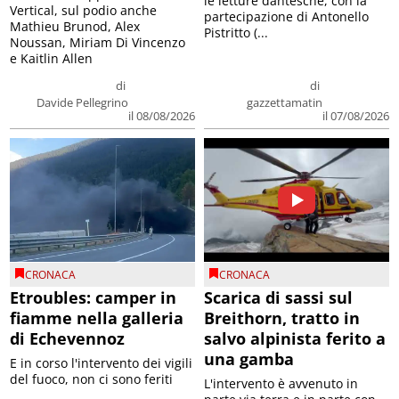
le letture dantesche, con la
Vertical, sul podio anche
partecipazione di Antonello
Mathieu Brunod, Alex
Pistritto (...
Noussan, Miriam Di Vincenzo
e Kaitlin Allen
di
di
Davide Pellegrino
gazzettamatin
il 08/08/2026
il 07/08/2026
CRONACA
CRONACA
Etroubles: camper in
Scarica di sassi sul
fiamme nella galleria
Breithorn, tratto in
di Echevennoz
salvo alpinista ferito a
una gamba
E in corso l'intervento dei vigili
del fuoco, non ci sono feriti
L'intervento è avvenuto in