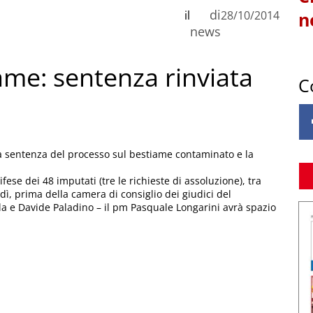
di
il
28/10/2014
n
news
me: sentenza rinviata
C
 la sentenza del processo sul bestiame contaminato e la
ese dei 48 imputati (tre le richieste di assoluzione), tra
edì, prima della camera di consiglio dei giudici del
la e Davide Paladino – il pm Pasquale Longarini avrà spazio