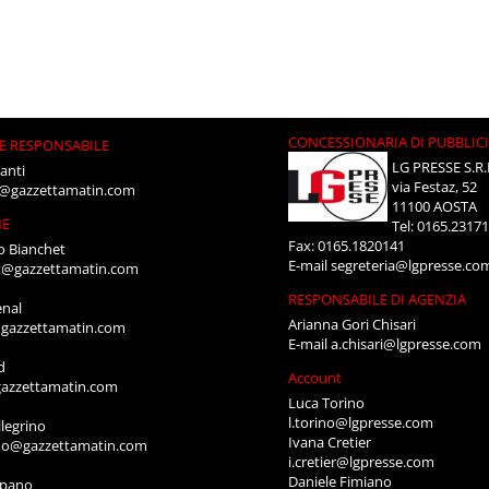
CONCESSIONARIA DI PUBBLIC
E RESPONSABILE
LG PRESSE S.R.
anti
via Festaz, 52
i@gazzettamatin.com
11100 AOSTA
NE
Tel: 0165.2317
Fax: 0165.1820141
o Bianchet
E-mail
segreteria@lgpresse.co
t@gazzettamatin.com
RESPONSABILE DI AGENZIA
enal
Arianna Gori Chisari
gazzettamatin.com
E-mail
a.chisari@lgpresse.com
d
Account
azzettamatin.com
Luca Torino
l.torino@lgpresse.com
legrino
Ivana Cretier
ino@gazzettamatin.com
i.cretier@lgpresse.com
Daniele Fimiano
mpano