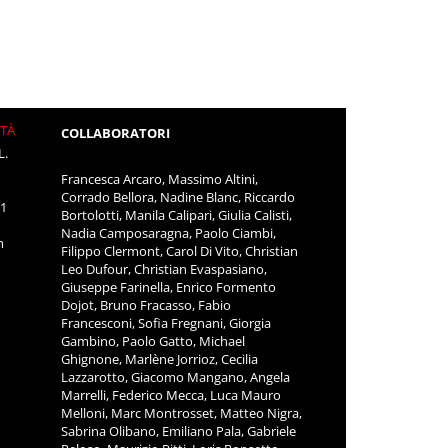
ITÀ
COLLABORATORI
L.
Francesca Arcaro, Massimo Altini,
Corrado Bellora, Nadine Blanc, Riccardo
11
Bortolotti, Manila Calipari, Giulia Calisti,
Nadia Camposaragna, Paolo Ciambi,
m
Filippo Clermont, Carol Di Vito, Christian
Leo Dufour, Christian Evaspasiano,
Giuseppe Farinella, Enrico Formento
Dojot, Bruno Fracasso, Fabio
Francesconi, Sofia Fregnani, Giorgia
Gambino, Paolo Gatto, Michael
Ghignone, Marlène Jorrioz, Cecilia
Lazzarotto, Giacomo Mangano, Angela
Marrelli, Federico Mecca, Luca Mauro
Melloni, Marc Montrosset, Matteo Nigra,
Sabrina Olibano, Emiliano Pala, Gabriele