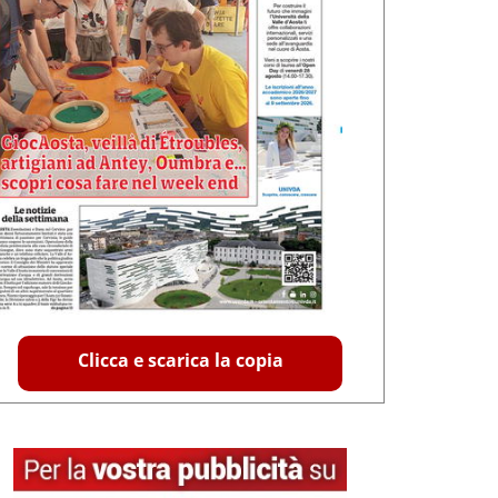
Clicca e scarica la copia