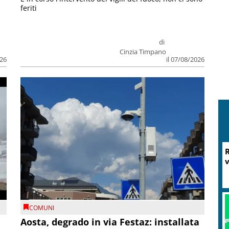
feriti
di
Cinzia Timpano
026
il 07/08/2026
R
v
COMUNI
n
Aosta, degrado in via Festaz: installata