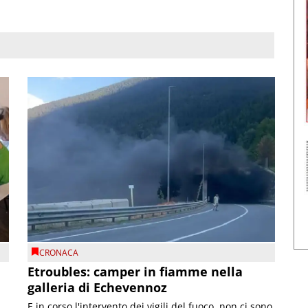
CRONACA
Etroubles: camper in fiamme nella
galleria di Echevennoz
E in corso l'intervento dei vigili del fuoco, non ci sono