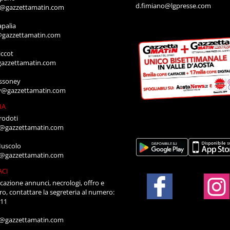
d.fimiano@lgpresse.com
o@gazzettamatin.com
apalia
@gazzettamatin.com
ccot
gazzettamatin.com
ssoney
y@gazzettamatin.com
IA
rodoti
a@gazzettamatin.com
Muscolo
a@gazzettamatin.com
ACI
cazione annunci, necrologi, offro e
ro, contattare la segreteria al numero:
711
a@gazzettamatin.com