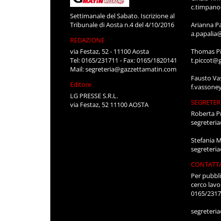
c.timpan
Settimanale del Sabato. Iscrizione al
Tribunale di Aosta n.4 del 4/10/2016
Arianna P
a.papalia
REDAZIONE
via Festaz, 52 - 11100 Aosta
Thomas Pi
Tel: 0165/231711 - Fax: 0165/1820141
t.piccot@
Mail:
segreteria@gazzettamatin.com
Fausto Va
Editore
f.vassone
LG PRESSE S.R.L.
SEGRETER
via Festaz, 52 11100 AOSTA
Roberta P
segreteri
Stefania 
segreteri
CONTATT
Per pubbli
cerco lavo
0165/231
segreteri