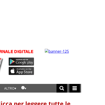
ALTRO
licca per leggere tutte le