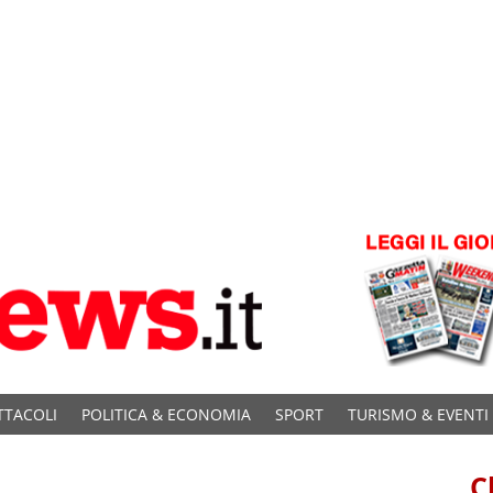
TTACOLI
POLITICA & ECONOMIA
SPORT
TURISMO & EVENTI
C