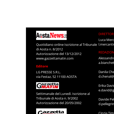
DIRETTOR
Luca Merc
l.mercant
Quotidiano online Iscrizione al Tribunale
di Aosta n. 8/2012
REDAZIO
Autorizzazione del 13/12/2012
Alessandr
www.gazzettamatin.com
a.bianche
Editore
Danila Ch
LG PRESSE S.R.L.
d.chenal@
via Festaz, 52 11100 AOSTA
Erika Davi
e.david@g
Settimanale del Lunedì. Iscrizione al
Tribunale di Aosta n. 9/2002
Davide Pel
Autorizzazione del 20/05/2002
d.pellegr
Cinzia Ti