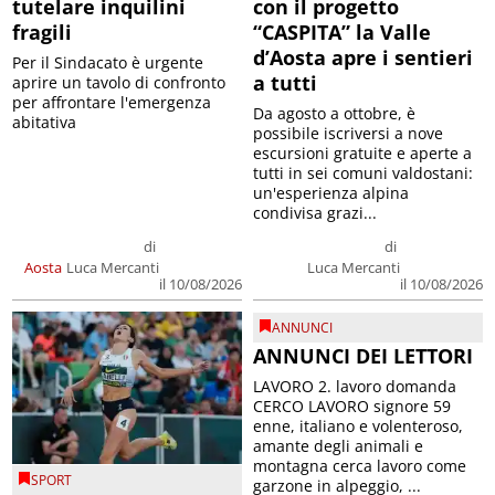
tutelare inquilini
con il progetto
fragili
“CASPITA” la Valle
d’Aosta apre i sentieri
Per il Sindacato è urgente
a tutti
aprire un tavolo di confronto
per affrontare l'emergenza
Da agosto a ottobre, è
abitativa
possibile iscriversi a nove
escursioni gratuite e aperte a
tutti in sei comuni valdostani:
un'esperienza alpina
condivisa grazi...
di
di
Aosta
Luca Mercanti
Luca Mercanti
il 10/08/2026
il 10/08/2026
ANNUNCI
ANNUNCI DEI LETTORI
LAVORO 2. lavoro domanda
CERCO LAVORO signore 59
enne, italiano e volenteroso,
amante degli animali e
montagna cerca lavoro come
SPORT
garzone in alpeggio, ...