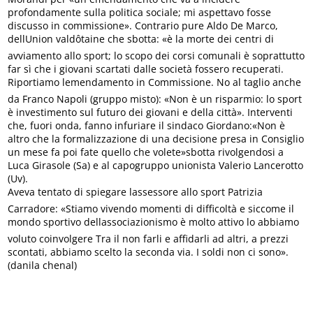
profondamente sulla politica sociale; mi aspettavo fosse
discusso in commissione». Contrario pure Aldo De Marco,
dellUnion valdôtaine che sbotta: «è la morte dei centri di
avviamento allo sport; lo scopo dei corsi comunali è soprattutto
far sì che i giovani scartati dalle società fossero recuperati.
Riportiamo lemendamento in Commissione. No al taglio anche
da Franco Napoli (gruppo misto): «Non è un risparmio: lo sport
è investimento sul futuro dei giovani e della città». Interventi
che, fuori onda, fanno infuriare il sindaco Giordano:«Non è
altro che la formalizzazione di una decisione presa in Consiglio
un mese fa poi fate quello che volete»sbotta rivolgendosi a
Luca Girasole (Sa) e al capogruppo unionista Valerio Lancerotto
(Uv).
Aveva tentato di spiegare lassessore allo sport Patrizia
Carradore: «Stiamo vivendo momenti di difficoltà e siccome il
mondo sportivo dellassociazionismo è molto attivo lo abbiamo
voluto coinvolgere Tra il non farli e affidarli ad altri, a prezzi
scontati, abbiamo scelto la seconda via. I soldi non ci sono».
(danila chenal)