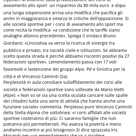
avviamento allo sport  un risparmio da 80 mila euro  e dopo
una lunga sospensione arriva una modifica che pacifica gli
animi in maggioranza e smorza le critiche dell’opposizione. Sì
alle società sportive per i corsi di avviamento allo sport ma
come recita la modifica: «a condizione che le tariffe siano
analoghe allanno precedente». Spiega il sindaco Bruno
Giordano: «Liniziativa va verso la ricerca di sinergie tra
pubblico e privato, tra società civile e istituzioni. Se abbiamo
scelto questa strada è perché abbiamo riscontri positivi da 27
federazioni sportive». Lemendamento passa con 17 voti
favorevoli e lastensione dei gruppi Alpe, Pd e Sinistra per la
città e di Vincenzo Caminiti (Sa).
Perplessità in aula consiliare sullaffidamento dei corsi alle
società e federazioni sportive sono sollevate da Mario Vietti
(Alpe): « Non so se sia una scelta oculata caricare sulle spalle
dei cittadini tutta una serie di attività che hanno anche una
funzione sociale» commenta. Perplesso pure Vincenzo Caminiti
della Stella Alpina che sottolinea: «I corsi affidati alle società
sportive costeranno di più. Ci saranno famiglie che non
potranno più permetterseli. Più avanza la povertà e meno
andiamo incontro ai più bisognosi».Si dice spiazzata Iris
Morandi per «un emendamento che va a incidere