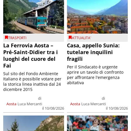
TRASPORTI
ATTUALITA'
La Ferrovia Aosta –
Casa, appello Sunia:
Pré-Saint-Didier tra i
tutelare inquilini
luoghi del cuore del
fragili
Fai
Per il Sindacato è urgente
aprire un tavolo di confronto
Sul sito del Fondo Ambiente
per affrontare l'emergenza
Italiano è possibile votare per
abitativa
la storica linea inattiva dal 24
dicembre 2015
di
di
Aosta
Luca Mercanti
Aosta
Luca Mercanti
il 10/08/2026
il 10/08/2026