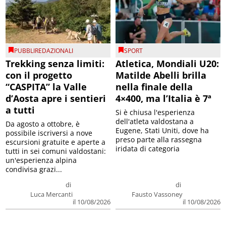
PUBBLIREDAZIONALI
SPORT
Trekking senza limiti:
Atletica, Mondiali U20:
con il progetto
Matilde Abelli brilla
“CASPITA” la Valle
nella finale della
d’Aosta apre i sentieri
4×400, ma l’Italia è 7ª
a tutti
Si è chiusa l'esperienza
dell'atleta valdostana a
Da agosto a ottobre, è
Eugene, Stati Uniti, dove ha
possibile iscriversi a nove
preso parte alla rassegna
escursioni gratuite e aperte a
iridata di categoria
tutti in sei comuni valdostani:
un'esperienza alpina
condivisa grazi...
di
di
Luca Mercanti
Fausto Vassoney
il 10/08/2026
il 10/08/2026