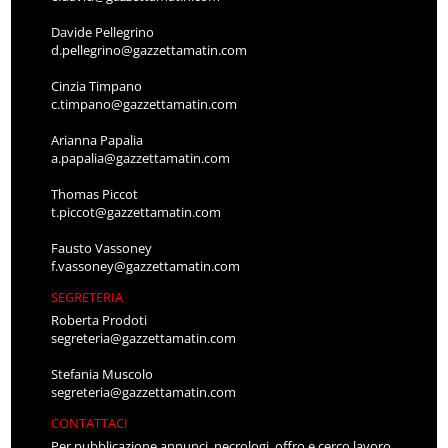
Davide Pellegrino
d.pellegrino@gazzettamatin.com
Cinzia Timpano
c.timpano@gazzettamatin.com
Arianna Papalia
a.papalia@gazzettamatin.com
Thomas Piccot
t.piccot@gazzettamatin.com
Fausto Vassoney
f.vassoney@gazzettamatin.com
SEGRETERIA
Roberta Prodoti
segreteria@gazzettamatin.com
Stefania Muscolo
segreteria@gazzettamatin.com
CONTATTACI
Per pubblicazione annunci, necrologi, offro e cerco lavoro,