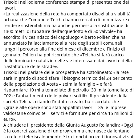
Trisoldi nell’odierna conferenza stampa di presentazione dei
lavori.
«La realizzazione della rete ha comportato disagi alla viabilità
urbana che Comune e Telcha hanno cercato di minimizzare e
rendere sostenibili ma ha anche permesso la sostituzione di
1300 metri di tubature dell’acquedotto e di 50 valvole» ha
esordito il vicesindaco del capoluogo Alberto Follien che ha
annunciato l’allacciamento alla rete degli stabili comunali
lungo il percorso alla fine del mese di dicembre e l’inizio di
gennaio. Follien ha poi ricordato che «Telcha si farà carico
delle luminarie natalizie nelle vie interessate dai lavori e della
riasfaltature delle strade».
Trisoldi nel parlare delle prospettive ha sottolineato: «la rete
sarà in grado di soddisfare il bisogno termico del 24 per cento
della popolazione di Aosta – seimila famiglie – e farà
risparmiare 10 mila tonnellate di petrolio, 30 mila tonnellate di
C02 e l’abbattimento delle polveri sottili». Il presidente della
società Telcha, citando l’indotto creato, ha ricordato che
«grazie alle opere sono stati appaltati lavori – 35 le imprese
valdostane coinvolte -, servizi e forniture per circa 15 milioni di
euro».
A chiudere il presidente della Giunta Augusto Rollandin: «Oggi
è la concretizzazione di un programma che nasce da lontano.
La rete di teleriscaldamento è tra i pochi progetti innovativi sul