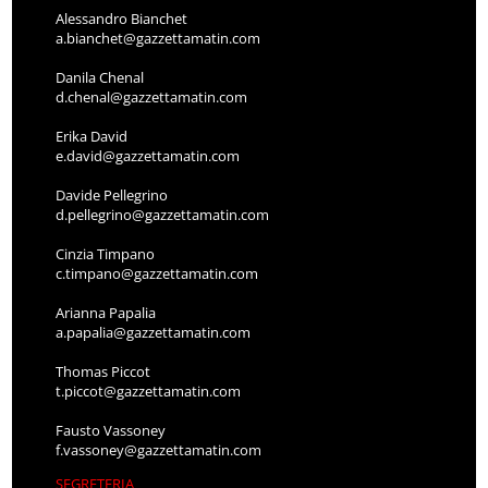
Alessandro Bianchet
a.bianchet@gazzettamatin.com
Danila Chenal
d.chenal@gazzettamatin.com
Erika David
e.david@gazzettamatin.com
Davide Pellegrino
d.pellegrino@gazzettamatin.com
Cinzia Timpano
c.timpano@gazzettamatin.com
Arianna Papalia
a.papalia@gazzettamatin.com
Thomas Piccot
t.piccot@gazzettamatin.com
Fausto Vassoney
f.vassoney@gazzettamatin.com
SEGRETERIA