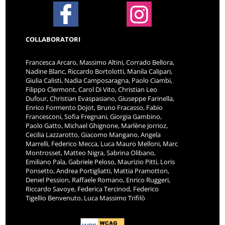
COLLABORATORI
Francesca Arcaro, Massimo Altini, Corrado Bellora,
Nadine Blanc, Riccardo Bortolotti, Manila Calipari,
Giulia Calisti, Nadia Camposaragna, Paolo Ciambi,
Filippo Clermont, Carol Di Vito, Christian Leo
Dufour, Christian Evaspasiano, Giuseppe Farinella,
Enrico Formento Dojot, Bruno Fracasso, Fabio
Francesconi, Sofia Fregnani, Giorgia Gambino,
Paolo Gatto, Michael Ghignone, Marlène Jorrioz,
Cecilia Lazzarotto, Giacomo Mangano, Angela
Marrelli, Federico Mecca, Luca Mauro Melloni, Marc
Montrosset, Matteo Nigra, Sabrina Olibano,
Emiliano Pala, Gabriele Peloso, Maurizio Pitti, Loris
Ponsetto, Andrea Portigliatti, Mattia Pramotton,
Deniel Pession, Raffaele Romano, Enrico Ruggeri,
Riccardo Savoye, Federica Tercinod, Federico
Tigellio Benvenuto, Luca Massimo Trifilò