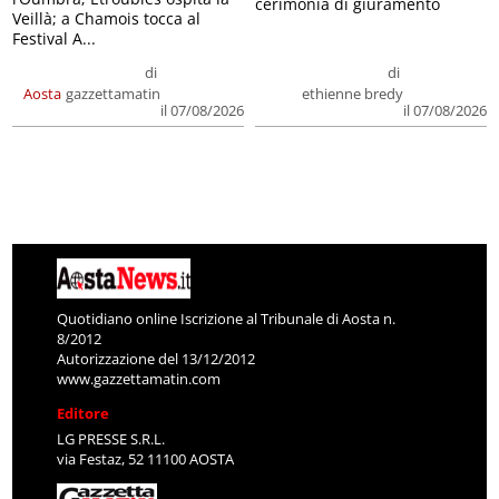
cerimonia di giuramento
Veillà; a Chamois tocca al
Festival A...
di
di
Aosta
gazzettamatin
ethienne bredy
il 07/08/2026
il 07/08/2026
Quotidiano online Iscrizione al Tribunale di Aosta n.
8/2012
Autorizzazione del 13/12/2012
www.gazzettamatin.com
Editore
LG PRESSE S.R.L.
via Festaz, 52 11100 AOSTA