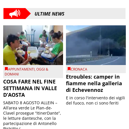
ULTIME NEWS
APPUNTAMENTI
,
OGGI &
CRONACA
DOMANI
Etroubles: camper in
COSA FARE NEL FINE
fiamme nella galleria
SETTIMANA IN VALLE
di Echevennoz
D’AOSTA
E in corso l'intervento dei vigili
SABATO 8 AGOSTO ALLEIN –
del fuoco, non ci sono feriti
All’area verde Le Plan-de-
Clavel prosegue “ItinerDante”,
le letture dantesche, con la
partecipazione di Antonello
Pistritto (...