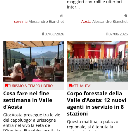
maggiori controlli e ulteriori
inter...
di
di
cervinia
Alessandro Bianchet
Aosta
Alessandro Bianchet
il 07/08/2026
il 07/08/2026
TURISMO & TEMPO LIBERO
ATTUALITA'
Cosa fare nel fine
Corpo forestale della
settimana in Valle
Valle d’Aosta: 12 nuovi
d’Aosta
agenti in servizio in 8
stazioni
GiocAosta prosegue tra le vie
del capoluogo; a Brissogne
Questa mattina, a palazzo
entra nel vivo la Feta de
regionale, si è tenuta la
l’Oumbra; Etroubles ospita la