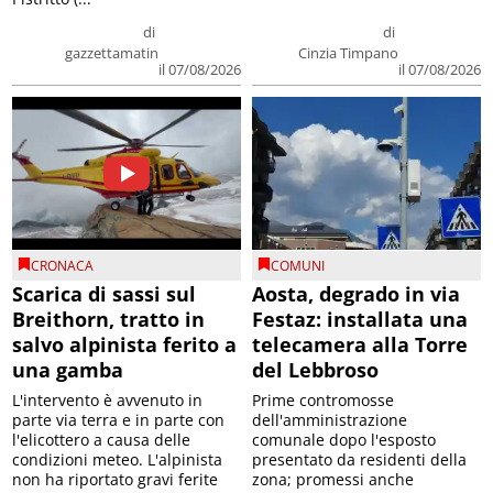
di
di
gazzettamatin
Cinzia Timpano
il 07/08/2026
il 07/08/2026
CRONACA
COMUNI
Scarica di sassi sul
Aosta, degrado in via
Breithorn, tratto in
Festaz: installata una
salvo alpinista ferito a
telecamera alla Torre
una gamba
del Lebbroso
L'intervento è avvenuto in
Prime contromosse
parte via terra e in parte con
dell'amministrazione
l'elicottero a causa delle
comunale dopo l'esposto
condizioni meteo. L'alpinista
presentato da residenti della
non ha riportato gravi ferite
zona; promessi anche