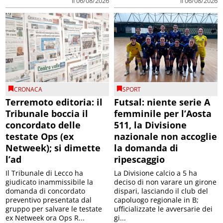
il 06/08/2026
il 06/08/2026
CRONACA
SPORT
Terremoto editoria: il
Futsal: niente serie A
Tribunale boccia il
femminile per l’Aosta
concordato delle
511, la Divisione
testate Ops (ex
nazionale non accoglie
Netweek); si dimette
la domanda di
l’ad
ripescaggio
Il Tribunale di Lecco ha
La Divisione calcio a 5 ha
giudicato inammissibile la
deciso di non varare un girone
domanda di concordato
dispari, lasciando il club del
preventivo presentata dal
capoluogo regionale in B;
gruppo per salvare le testate
ufficializzate le avversarie dei
ex Netweek ora Ops R...
gi...