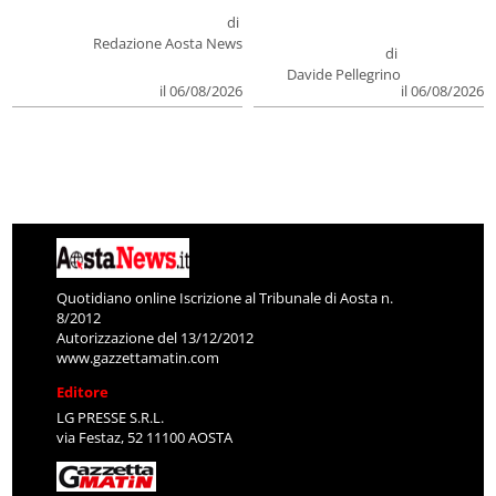
di
Redazione Aosta News
di
Davide Pellegrino
il 06/08/2026
il 06/08/2026
Quotidiano online Iscrizione al Tribunale di Aosta n.
8/2012
Autorizzazione del 13/12/2012
www.gazzettamatin.com
Editore
LG PRESSE S.R.L.
via Festaz, 52 11100 AOSTA