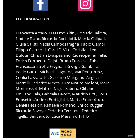
COLLABORATORI
Francesca Arcaro, Massimo Altini, Corrado Bellora,
Nadine Blanc, Riccardo Bortolotti, Manila Calipari,
Giulia Calisti, Nadia Camposaragna, Paolo Ciambi,
Filippo Clermont, Carol Di Vito, Christian Leo
Dufour, Christian Evaspasiano, Giuseppe Farinella,
Enrico Formento Dojot, Bruno Fracasso, Fabio
Francesconi, Sofia Fregnani, Giorgia Gambino,
Paolo Gatto, Michael Ghignone, Marlène Jorrioz,
Cecilia Lazzarotto, Giacomo Mangano, Angela
Marrelli, Federico Mecca, Luca Mauro Melloni, Marc
Montrosset, Matteo Nigra, Sabrina Olibano,
Emiliano Pala, Gabriele Peloso, Maurizio Pitti, Loris
Ponsetto, Andrea Portigliatti, Mattia Pramotton,
Deniel Pession, Raffaele Romano, Enrico Ruggeri,
Riccardo Savoye, Federica Tercinod, Federico
Tigellio Benvenuto, Luca Massimo Trifilò