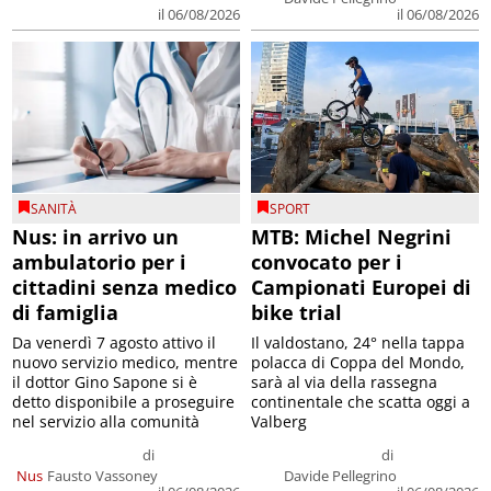
il 06/08/2026
il 06/08/2026
SANITÀ
SPORT
Nus: in arrivo un
MTB: Michel Negrini
ambulatorio per i
convocato per i
cittadini senza medico
Campionati Europei di
di famiglia
bike trial
Da venerdì 7 agosto attivo il
Il valdostano, 24° nella tappa
nuovo servizio medico, mentre
polacca di Coppa del Mondo,
il dottor Gino Sapone si è
sarà al via della rassegna
detto disponibile a proseguire
continentale che scatta oggi a
nel servizio alla comunità
Valberg
di
di
Nus
Fausto Vassoney
Davide Pellegrino