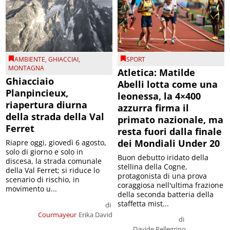
AMBIENTE
,
GHIACCIAI
,
SPORT
MONTAGNA
Atletica: Matilde
Ghiacciaio
Abelli lotta come una
Planpincieux,
leonessa, la 4×400
riapertura diurna
azzurra firma il
della strada della Val
primato nazionale, ma
Ferret
resta fuori dalla finale
dei Mondiali Under 20
Riapre oggi, giovedì 6 agosto,
solo di giorno e solo in
Buon debutto iridato della
discesa, la strada comunale
stellina della Cogne,
della Val Ferret; si riduce lo
protagonista di una prova
scenario di rischio, in
coraggiosa nell'ultima frazione
movimento u...
della seconda batteria della
staffetta mist...
di
Courmayeur
Erika David
di
Davide Pellegrino