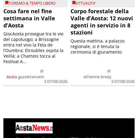
TURISMO & TEMPO LIBERO
ATTUALITA'
Cosa fare nel fine
Corpo forestale della
settimana in Valle
Valle d’Aosta: 12 nuovi
d’Aosta
agenti in servizio in 8
stazioni
GiocAosta prosegue tra le vie
del capoluogo; a Brissogne
Questa mattina, a palazzo
entra nel vivo la Feta de
regionale, si è tenuta la
l’Oumbra; Etroubles ospita la
cerimonia di giuramento
Veillà; a Chamois tocca al
Festival A...
di
di
Aosta
gazzettamatin
ethienne bredy
il 07/08/2026
il 07/08/2026