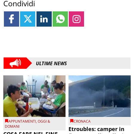
Condividi
ULTIME NEWS
APPUNTAMENTI
,
OGGI &
CRONACA
DOMANI
Etroubles: camper in
COSA FARE NEL FINE