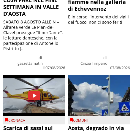
fiamme nella galleria
SETTIMANA IN VALLE
di Echevennoz
D’AOSTA
E in corso l'intervento dei vigili
SABATO 8 AGOSTO ALLEIN –
del fuoco, non ci sono feriti
All’area verde Le Plan-de-
Clavel prosegue “ItinerDante”,
le letture dantesche, con la
partecipazione di Antonello
Pistritto (...
di
di
gazzettamatin
Cinzia Timpano
il 07/08/2026
il 07/08/2026
CRONACA
COMUNI
Scarica di sassi sul
Aosta, degrado in via