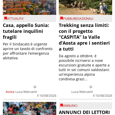
ATTUALITA'
PUBBLIREDAZIONALI
Casa, appello Sunia:
Trekking senza limiti:
tutelare inquilini
con il progetto
fragili
“CASPITA” la Valle
d’Aosta apre i sentieri
Per il Sindacato è urgente
a tutti
aprire un tavolo di confronto
per affrontare l'emergenza
Da agosto a ottobre, è
abitativa
possibile iscriversi a nove
escursioni gratuite e aperte a
tutti in sei comuni valdostani:
un'esperienza alpina
condivisa grazi...
di
di
Aosta
Luca Mercanti
Luca Mercanti
il 10/08/2026
il 10/08/2026
ANNUNCI
ANNUNCI DEI LETTORI