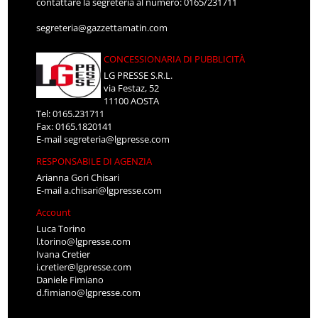
contattare la segreteria al numero: 0165/231711
segreteria@gazzettamatin.com
CONCESSIONARIA DI PUBBLICITÀ
LG PRESSE S.R.L.
via Festaz, 52
11100 AOSTA
Tel: 0165.231711
Fax: 0165.1820141
E-mail
segreteria@lgpresse.com
RESPONSABILE DI AGENZIA
Arianna Gori Chisari
E-mail
a.chisari@lgpresse.com
Account
Luca Torino
l.torino@lgpresse.com
Ivana Cretier
i.cretier@lgpresse.com
Daniele Fimiano
d.fimiano@lgpresse.com