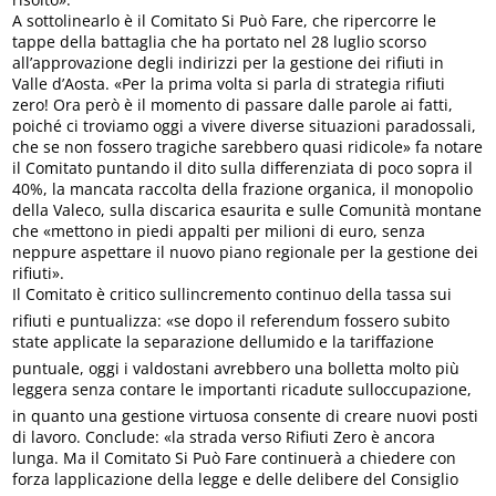
A sottolinearlo è il Comitato Si Può Fare, che ripercorre le
tappe della battaglia che ha portato nel 28 luglio scorso
all’approvazione degli indirizzi per la gestione dei rifiuti in
Valle d’Aosta. «Per la prima volta si parla di strategia rifiuti
zero! Ora però è il momento di passare dalle parole ai fatti,
poiché ci troviamo oggi a vivere diverse situazioni paradossali,
che se non fossero tragiche sarebbero quasi ridicole» fa notare
il Comitato puntando il dito sulla differenziata di poco sopra il
40%, la mancata raccolta della frazione organica, il monopolio
della Valeco, sulla discarica esaurita e sulle Comunità montane
che «mettono in piedi appalti per milioni di euro, senza
neppure aspettare il nuovo piano regionale per la gestione dei
rifiuti».
Il Comitato è critico sullincremento continuo della tassa sui
rifiuti e puntualizza: «se dopo il referendum fossero subito
state applicate la separazione dellumido e la tariffazione
puntuale, oggi i valdostani avrebbero una bolletta molto più
leggera senza contare le importanti ricadute sulloccupazione,
in quanto una gestione virtuosa consente di creare nuovi posti
di lavoro. Conclude: «la strada verso Rifiuti Zero è ancora
lunga. Ma il Comitato Si Può Fare continuerà a chiedere con
forza lapplicazione della legge e delle delibere del Consiglio