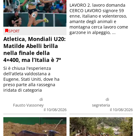
LAVORO 2. lavoro domanda
CERCO LAVORO signore 59
enne, italiano e volenteroso,
amante degli animali e
montagna cerca lavoro come
SPORT
garzone in alpeggio, ...
Atletica, Mondiali U20:
Matilde Abelli brilla
nella finale della
4×400, ma l’Italia è 7ª
Si è chiusa l'esperienza
dell'atleta valdostana a
Eugene, Stati Uniti, dove ha
preso parte alla rassegna
iridata di categoria
di
di
Fausto Vassoney
segreteria
il 10/08/2026
il 10/08/2026