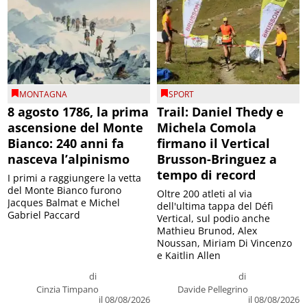
MONTAGNA
SPORT
8 agosto 1786, la prima
Trail: Daniel Thedy e
ascensione del Monte
Michela Comola
Bianco: 240 anni fa
firmano il Vertical
nasceva l’alpinismo
Brusson-Bringuez a
tempo di record
I primi a raggiungere la vetta
del Monte Bianco furono
Oltre 200 atleti al via
Jacques Balmat e Michel
dell'ultima tappa del Défì
Gabriel Paccard
Vertical, sul podio anche
Mathieu Brunod, Alex
Noussan, Miriam Di Vincenzo
e Kaitlin Allen
di
di
Cinzia Timpano
Davide Pellegrino
il 08/08/2026
il 08/08/2026