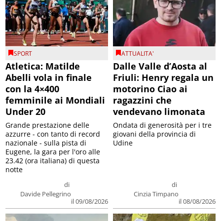
SPORT
ATTUALITA'
Atletica: Matilde
Dalle Valle d’Aosta al
Abelli vola in finale
Friuli: Henry regala un
con la 4×400
motorino Ciao ai
femminile ai Mondiali
ragazzini che
Under 20
vendevano limonata
Grande prestazione delle
Ondata di generosità per i tre
azzurre - con tanto di record
giovani della provincia di
nazionale - sulla pista di
Udine
Eugene, la gara per l'oro alle
23.42 (ora italiana) di questa
notte
di
di
Davide Pellegrino
Cinzia Timpano
il 09/08/2026
il 08/08/2026