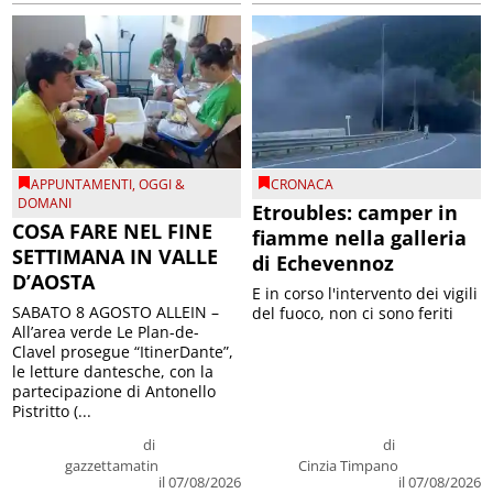
APPUNTAMENTI
,
OGGI &
CRONACA
DOMANI
Etroubles: camper in
COSA FARE NEL FINE
fiamme nella galleria
SETTIMANA IN VALLE
di Echevennoz
D’AOSTA
E in corso l'intervento dei vigili
SABATO 8 AGOSTO ALLEIN –
del fuoco, non ci sono feriti
All’area verde Le Plan-de-
Clavel prosegue “ItinerDante”,
le letture dantesche, con la
partecipazione di Antonello
Pistritto (...
di
di
gazzettamatin
Cinzia Timpano
il 07/08/2026
il 07/08/2026