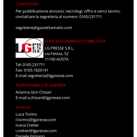
CONTATTACI
Per pubblicazione annunci, necrologi, offro e cerco lavoro,
contattare la segreteria al numero: 0165/231711
segreteria@gazzettamatin.com
CONCESSIONARIA DI PUBBLICITÀ
LG PRESSE S.R.L.
via Festaz, 52
11100 AOSTA
Tel: 0165.231711
Fax: 0165.1820141
E-mail
segreteria@lgpresse.com
RESPONSABILE DI AGENZIA
Arianna Gori Chisari
E-mail
a.chisari@lgpresse.com
Account
Luca Torino
l.torino@lgpresse.com
Ivana Cretier
i.cretier@lgpresse.com
Daniele Fimiano