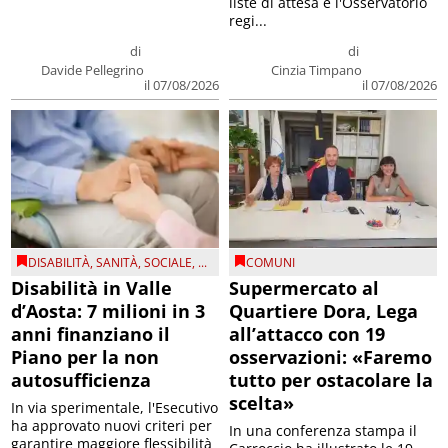
liste di attesa e l'Osservatorio
regi...
di
di
Davide Pellegrino
Cinzia Timpano
il 07/08/2026
il 07/08/2026
DISABILITÀ
,
SANITÀ
,
SOCIALE
, ...
COMUNI
Disabilità in Valle
Supermercato al
d’Aosta: 7 milioni in 3
Quartiere Dora, Lega
anni finanziano il
all’attacco con 19
Piano per la non
osservazioni: «Faremo
autosufficienza
tutto per ostacolare la
scelta»
In via sperimentale, l'Esecutivo
ha approvato nuovi criteri per
In una conferenza stampa il
garantire maggiore flessibilità