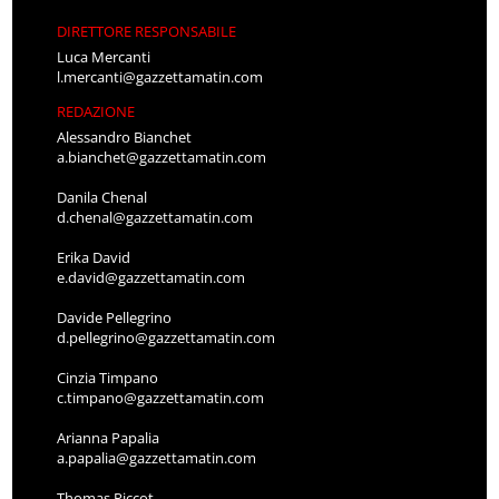
DIRETTORE RESPONSABILE
Luca Mercanti
l.mercanti@gazzettamatin.com
REDAZIONE
Alessandro Bianchet
a.bianchet@gazzettamatin.com
Danila Chenal
d.chenal@gazzettamatin.com
Erika David
e.david@gazzettamatin.com
Davide Pellegrino
d.pellegrino@gazzettamatin.com
Cinzia Timpano
c.timpano@gazzettamatin.com
Arianna Papalia
a.papalia@gazzettamatin.com
Thomas Piccot