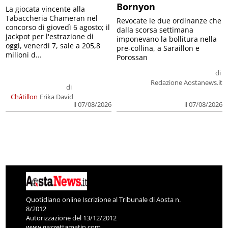
Bornyon
La giocata vincente alla
Tabaccheria Chameran nel
Revocate le due ordinanze che
concorso di giovedì 6 agosto; il
dalla scorsa settimana
jackpot per l'estrazione di
imponevano la bollitura nella
oggi, venerdì 7, sale a 205,8
pre-collina, a Saraillon e
milioni d...
Porossan
di
Redazione Aostanews.it
di
Châtillon
Erika David
il 07/08/2026
il 07/08/2026
Quotidiano online Iscrizione al Tribunale di Aosta n.
8/2012
Autorizzazione del 13/12/2012
www.gazzettamatin.com