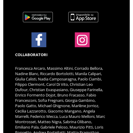
COLLABORATORI
Francesca Arcaro, Massimo Altini, Corrado Bellora,
Nadine Blanc, Riccardo Bortolotti, Manila Calipari,
Giulia Calisti, Nadia Camposaragna, Paolo Ciambi,
Filippo Clermont, Carol Di Vito, Christian Leo
Dufour, Christian Evaspasiano, Giuseppe Farinella,
Enrico Formento Dojot, Bruno Fracasso, Fabio
Francesconi, Sofia Fregnani, Giorgia Gambino,
Paolo Gatto, Michael Ghignone, Marlène Jorrioz,
Cecilia Lazzarotto, Giacomo Mangano, Angela
Marrelli, Federico Mecca, Luca Mauro Melloni, Marc
Montrosset, Matteo Nigra, Sabrina Olibano,
Emiliano Pala, Gabriele Peloso, Maurizio Pitti, Loris
Ponsetto, Andrea Portigliatti, Mattia Pramotton,