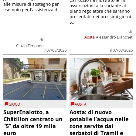
Carroccio ha illustrato le 19
alle misure di sostegno per
osservazioni alla variante al
esempio per l'assistenza d...
piano regolatore che saranno
presentate nei prossimi giorni.
S...
di
Aosta
Alessandro Bianchet
di
Cinzia Timpano
il 07/08/2026
il 07/08/2026
GIOCO
AOSTA
SuperEnalotto, a
Aosta: di nuovo
Châtillon centrato un
potabile l’acqua nelle
“5” da oltre 19 mila
zone servite dai
euro
serbatoi di Tramil e