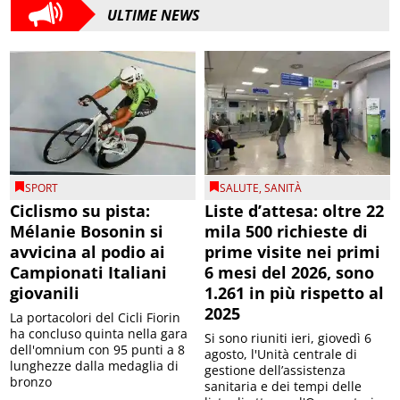
ULTIME NEWS
SPORT
SALUTE
,
SANITÀ
Ciclismo su pista:
Liste d’attesa: oltre 22
Mélanie Bosonin si
mila 500 richieste di
avvicina al podio ai
prime visite nei primi
Campionati Italiani
6 mesi del 2026, sono
giovanili
1.261 in più rispetto al
2025
La portacolori del Cicli Fiorin
ha concluso quinta nella gara
Si sono riuniti ieri, giovedì 6
dell'omnium con 95 punti a 8
agosto, l'Unità centrale di
lunghezze dalla medaglia di
gestione dell’assistenza
bronzo
sanitaria e dei tempi delle