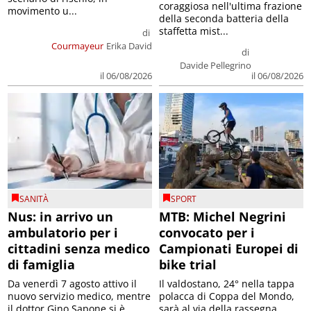
coraggiosa nell'ultima frazione
movimento u...
della seconda batteria della
staffetta mist...
di
Courmayeur
Erika David
di
Davide Pellegrino
il 06/08/2026
il 06/08/2026
SANITÀ
SPORT
Nus: in arrivo un
MTB: Michel Negrini
ambulatorio per i
convocato per i
cittadini senza medico
Campionati Europei di
di famiglia
bike trial
Da venerdì 7 agosto attivo il
Il valdostano, 24° nella tappa
nuovo servizio medico, mentre
polacca di Coppa del Mondo,
il dottor Gino Sapone si è
sarà al via della rassegna