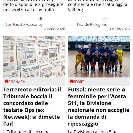
detto disponibile a proseguire
continentale che scatta oggi a
nel servizio alla comunità
Valberg
di
di
Nus
Fausto Vassoney
Davide Pellegrino
il 06/08/2026
il 06/08/2026
CRONACA
SPORT
Terremoto editoria: il
Futsal: niente serie A
Tribunale boccia il
femminile per l’Aosta
concordato delle
511, la Divisione
testate Ops (ex
nazionale non accoglie
Netweek); si dimette
la domanda di
l’ad
ripescaggio
Il Tribunale di Lecco ha
La Divisione calcio a 5 ha