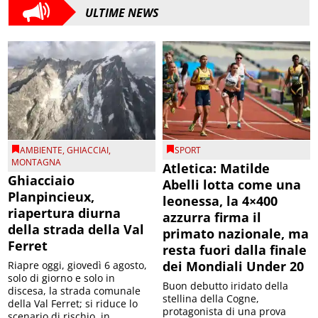
ULTIME NEWS
AMBIENTE
,
GHIACCIAI
,
SPORT
MONTAGNA
Atletica: Matilde
Ghiacciaio
Abelli lotta come una
Planpincieux,
leonessa, la 4×400
riapertura diurna
azzurra firma il
della strada della Val
primato nazionale, ma
Ferret
resta fuori dalla finale
dei Mondiali Under 20
Riapre oggi, giovedì 6 agosto,
solo di giorno e solo in
Buon debutto iridato della
discesa, la strada comunale
stellina della Cogne,
della Val Ferret; si riduce lo
protagonista di una prova
scenario di rischio, in