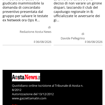
giudicato inammissibile la
deciso di non varare un girone
domanda di concordato
dispari, lasciando il club del
preventivo presentata dal
capoluogo regionale in B;
gruppo per salvare le testate
ufficializzate le avversarie dei
ex Netweek ora Ops R...
gi...
di
Redazione Aosta News
di
Davide Pellegrino
il 06/08/2026
il 06/08/2026
Quotidiano online Iscrizione al Tribunale di Aosta n.
8/2012
Autorizzazione del 13/12/2012
www.gazzettamatin.com