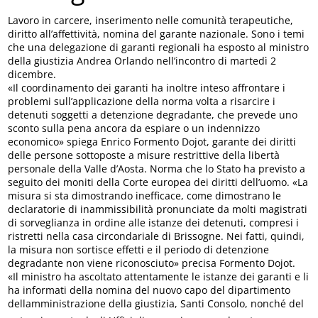
Lavoro in carcere, inserimento nelle comunità terapeutiche,
diritto all’affettività, nomina del garante nazionale. Sono i temi
che una delegazione di garanti regionali ha esposto al ministro
della giustizia Andrea Orlando nell’incontro di martedì 2
dicembre.
«Il coordinamento dei garanti ha inoltre inteso affrontare i
problemi sull’applicazione della norma volta a risarcire i
detenuti soggetti a detenzione degradante, che prevede uno
sconto sulla pena ancora da espiare o un indennizzo
economico» spiega Enrico Formento Dojot, garante dei diritti
delle persone sottoposte a misure restrittive della libertà
personale della Valle d’Aosta. Norma che lo Stato ha previsto a
seguito dei moniti della Corte europea dei diritti dell’uomo. «La
misura si sta dimostrando inefficace, come dimostrano le
declaratorie di inammissibilità pronunciate da molti magistrati
di sorveglianza in ordine alle istanze dei detenuti, compresi i
ristretti nella casa circondariale di Brissogne. Nei fatti, quindi,
la misura non sortisce effetti e il periodo di detenzione
degradante non viene riconosciuto» precisa Formento Dojot.
«Il ministro ha ascoltato attentamente le istanze dei garanti e li
ha informati della nomina del nuovo capo del dipartimento
dellamministrazione della giustizia, Santi Consolo, nonché del