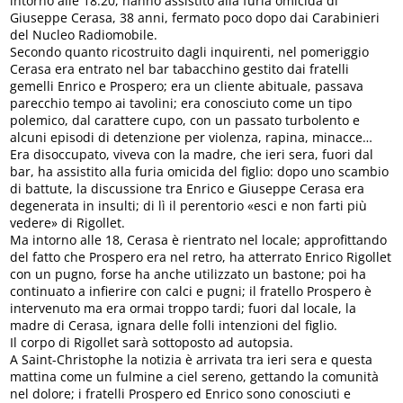
intorno alle 18.20, hanno assistito alla furia omicida di
Giuseppe Cerasa, 38 anni, fermato poco dopo dai Carabinieri
del Nucleo Radiomobile.
Secondo quanto ricostruito dagli inquirenti, nel pomeriggio
Cerasa era entrato nel bar tabacchino gestito dai fratelli
gemelli Enrico e Prospero; era un cliente abituale, passava
parecchio tempo ai tavolini; era conosciuto come un tipo
polemico, dal carattere cupo, con un passato turbolento e
alcuni episodi di detenzione per violenza, rapina, minacce…
Era disoccupato, viveva con la madre, che ieri sera, fuori dal
bar, ha assistito alla furia omicida del figlio: dopo uno scambio
di battute, la discussione tra Enrico e Giuseppe Cerasa era
degenerata in insulti; di lì il perentorio «esci e non farti più
vedere» di Rigollet.
Ma intorno alle 18, Cerasa è rientrato nel locale; approfittando
del fatto che Prospero era nel retro, ha atterrato Enrico Rigollet
con un pugno, forse ha anche utilizzato un bastone; poi ha
continuato a infierire con calci e pugni; il fratello Prospero è
intervenuto ma era ormai troppo tardi; fuori dal locale, la
madre di Cerasa, ignara delle folli intenzioni del figlio.
Il corpo di Rigollet sarà sottoposto ad autopsia.
A Saint-Christophe la notizia è arrivata tra ieri sera e questa
mattina come un fulmine a ciel sereno, gettando la comunità
nel dolore; i fratelli Prospero ed Enrico sono conosciuti e