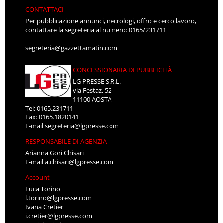
CONTATTACI
Per pubblicazione annunci, necrologi, offro e cerco lavoro,
contattare la segreteria al numero: 0165/231711
segreteria@gazzettamatin.com
CONCESSIONARIA DI PUBBLICITÀ
LG PRESSE S.R.L.
via Festaz, 52
11100 AOSTA
Tel: 0165.231711
Fax: 0165.1820141
E-mail
segreteria@lgpresse.com
RESPONSABILE DI AGENZIA
Arianna Gori Chisari
E-mail
a.chisari@lgpresse.com
Account
Luca Torino
l.torino@lgpresse.com
Ivana Cretier
i.cretier@lgpresse.com