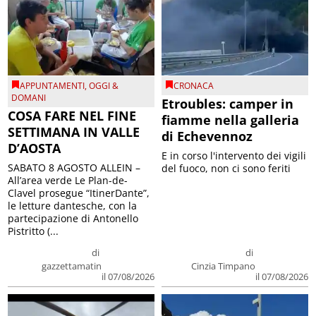
APPUNTAMENTI
,
OGGI &
CRONACA
DOMANI
Etroubles: camper in
COSA FARE NEL FINE
fiamme nella galleria
SETTIMANA IN VALLE
di Echevennoz
D’AOSTA
E in corso l'intervento dei vigili
SABATO 8 AGOSTO ALLEIN –
del fuoco, non ci sono feriti
All’area verde Le Plan-de-
Clavel prosegue “ItinerDante”,
le letture dantesche, con la
partecipazione di Antonello
Pistritto (...
di
di
gazzettamatin
Cinzia Timpano
il 07/08/2026
il 07/08/2026