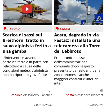
CRONACA
COMUNI
Scarica di sassi sul
Aosta, degrado in via
Breithorn, tratto in
Festaz: installata una
salvo alpinista ferito a
telecamera alla Torre
una gamba
del Lebbroso
L'intervento è avvenuto in
Prime contromosse
parte via terra e in parte con
dell'amministrazione
l'elicottero a causa delle
comunale dopo l'esposto
condizioni meteo. L'alpinista
presentato da residenti della
non ha riportato gravi ferite
zona; promessi anche
maggiori controlli e ulteriori
inter...
di
di
cervinia
Alessandro Bianchet
Aosta
Alessandro Bianchet
il 07/08/2026
il 07/08/2026