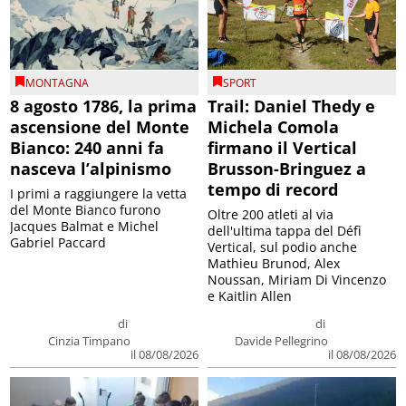
MONTAGNA
SPORT
8 agosto 1786, la prima
Trail: Daniel Thedy e
ascensione del Monte
Michela Comola
Bianco: 240 anni fa
firmano il Vertical
nasceva l’alpinismo
Brusson-Bringuez a
tempo di record
I primi a raggiungere la vetta
del Monte Bianco furono
Oltre 200 atleti al via
Jacques Balmat e Michel
dell'ultima tappa del Défì
Gabriel Paccard
Vertical, sul podio anche
Mathieu Brunod, Alex
Noussan, Miriam Di Vincenzo
e Kaitlin Allen
di
di
Cinzia Timpano
Davide Pellegrino
il 08/08/2026
il 08/08/2026