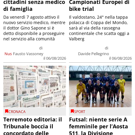
cittadini senza medico
Campionati Europei di
di famiglia
bike trial
Da venerdì 7 agosto attivo il
Il valdostano, 24° nella tappa
nuovo servizio medico, mentre
polacca di Coppa del Mondo,
il dottor Gino Sapone si è
sarà al via della rassegna
detto disponibile a proseguire
continentale che scatta oggi a
nel servizio alla comunità
Valberg
di
di
Nus
Fausto Vassoney
Davide Pellegrino
il 06/08/2026
il 06/08/2026
CRONACA
SPORT
Terremoto editoria: il
Futsal: niente serie A
Tribunale boccia il
femminile per l’Aosta
concordato delle
511, la Divisione