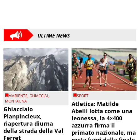
ULTIME NEWS
AMBIENTE
,
GHIACCIAI
,
SPORT
MONTAGNA
Atletica: Matilde
Ghiacciaio
Abelli lotta come una
Planpincieux,
leonessa, la 4×400
riapertura diurna
azzurra firma il
della strada della Val
primato nazionale, ma
Ferret
resta fuori dalla finale