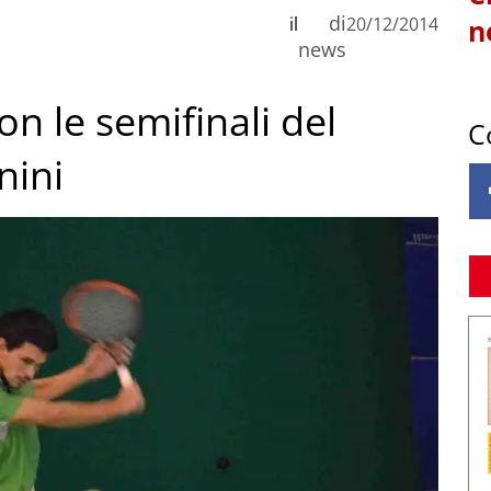
di
il
20/12/2014
n
news
on le semifinali del
C
nini