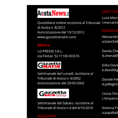
DIRETTOR
Luca Merc
l.mercant
Quotidiano online Iscrizione al Tribunale
di Aosta n. 8/2012
REDAZIO
Autorizzazione del 13/12/2012
Alessandr
www.gazzettamatin.com
a.bianche
Editore
Danila Ch
LG PRESSE S.R.L.
d.chenal@
via Festaz, 52 11100 AOSTA
Erika Davi
e.david@g
Settimanale del Lunedì. Iscrizione al
Tribunale di Aosta n. 9/2002
Davide Pel
Autorizzazione del 20/05/2002
d.pellegr
Cinzia Ti
c.timpan
Settimanale del Sabato. Iscrizione al
Tribunale di Aosta n.4 del 4/10/2016
Arianna P
a.papalia
REDAZIONE