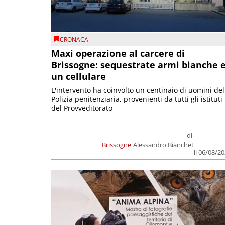
CRONACA
Maxi operazione al carcere di
Brissogne: sequestrate armi bianche 
un cellulare
L'intervento ha coinvolto un centinaio di uomini del
Polizia penitenziaria, provenienti da tutti gli istituti
del Provveditorato
di
Brissogne
Alessandro Bianchet
il 06/08/2