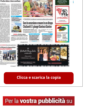
Clicca e scarica la copia