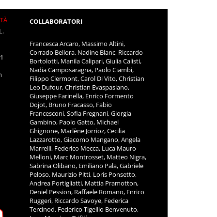
ITÀ
COLLABORATORI
L.
Francesca Arcaro, Massimo Altini,
Corrado Bellora, Nadine Blanc, Riccardo
11
Bortolotti, Manila Calipari, Giulia Calisti,
Nadia Camposaragna, Paolo Ciambi,
m
Filippo Clermont, Carol Di Vito, Christian
Leo Dufour, Christian Evaspasiano,
Giuseppe Farinella, Enrico Formento
Dojot, Bruno Fracasso, Fabio
Francesconi, Sofia Fregnani, Giorgia
Gambino, Paolo Gatto, Michael
Ghignone, Marlène Jorrioz, Cecilia
Lazzarotto, Giacomo Mangano, Angela
Marrelli, Federico Mecca, Luca Mauro
Melloni, Marc Montrosset, Matteo Nigra,
Sabrina Olibano, Emiliano Pala, Gabriele
Peloso, Maurizio Pitti, Loris Ponsetto,
Andrea Portigliatti, Mattia Pramotton,
Deniel Pession, Raffaele Romano, Enrico
Ruggeri, Riccardo Savoye, Federica
Tercinod, Federico Tigellio Benvenuto,