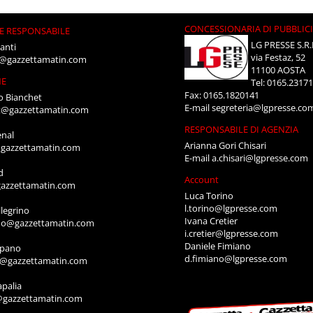
CONCESSIONARIA DI PUBBLIC
E RESPONSABILE
LG PRESSE S.R.
anti
via Festaz, 52
i@gazzettamatin.com
11100 AOSTA
NE
Tel: 0165.2317
Fax: 0165.1820141
o Bianchet
E-mail
segreteria@lgpresse.co
t@gazzettamatin.com
RESPONSABILE DI AGENZIA
enal
Arianna Gori Chisari
gazzettamatin.com
E-mail
a.chisari@lgpresse.com
d
Account
azzettamatin.com
Luca Torino
l.torino@lgpresse.com
legrino
Ivana Cretier
ino@gazzettamatin.com
i.cretier@lgpresse.com
Daniele Fimiano
mpano
d.fimiano@lgpresse.com
o@gazzettamatin.com
apalia
@gazzettamatin.com