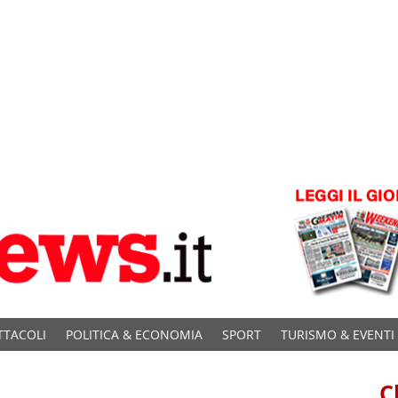
TTACOLI
POLITICA & ECONOMIA
SPORT
TURISMO & EVENTI
C