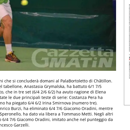
ini che si concluderà domani al PalaBortoletto di Châtillon.
del tabellone, Anastasia Grymalska, ha battuto 6/1 7/5
o, che in tre set (6/4 2/6 6/2) ha avuto ragione di Elena
tate le due principali teste di serie: Costanza Pera ha
ino ha piegato 6/4 6/2 Irina Smirnova (numero tre).
Enrico Burzi, ha eliminato 6/4 7/6 Giacomo Oradini, mentre
 Speronello, ha dato via libera a Tommaso Metti. Negli altri
tto 6/4 7/6 Giacomo Oradini, imitato anche nel punteggio da
ncesco Garzelli.