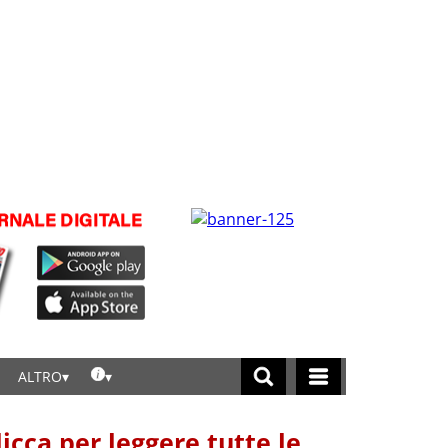
ALTRO
licca per leggere tutte le