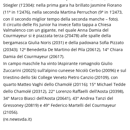
Stiegler (1’2304): nella prima gara ha brillato Jasmine Fiorano
(11ª in 1’2476), nella seconda Martina Perruchon (9ª in 1’2473,
con il secondo miglior tempo della seconda manche – foto).
Il circuito delle Fis Junior ha invece fatto tappa a Chiesa
Valmalenco con un gigante, nel quale Anna Damia del
Courmayeur si è piazzata terza (2’0478) alle spalle della
bergamasca Giulia Noris (2031) e della padovana Sofia Pizzato
(20343); 12ª Benedetta De Martino del Pila (20612), 14° Chiara
Damia del Courmayeur (20617).
In campo maschile ha vinto lAspirante romagnolo Giulio
Zuccarini (20025) sull’alpino cuneese Nicolò Cerbo (20096) e sul
triestino dello Ski College Veneto Pietro Canzio (20109), con
quarto Matteo Vaghi dello Chamolé (20116); 15° Michael Tedde
dello Chamolé (20312), 22° Lorenzo Raffaelli dell’Aosta (20398),
34° Marco Biasci dell’Aosta (20641), 43° Andrea Tanzi del
Gressoney (20819) e 49° Federico Martelli del Courmayeur
(21056).
(re.newsvda.it)