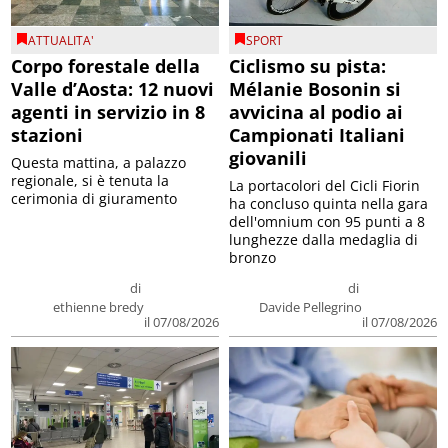
ATTUALITA'
SPORT
Corpo forestale della
Ciclismo su pista:
Valle d’Aosta: 12 nuovi
Mélanie Bosonin si
agenti in servizio in 8
avvicina al podio ai
stazioni
Campionati Italiani
giovanili
Questa mattina, a palazzo
regionale, si è tenuta la
La portacolori del Cicli Fiorin
cerimonia di giuramento
ha concluso quinta nella gara
dell'omnium con 95 punti a 8
lunghezze dalla medaglia di
bronzo
di
di
ethienne bredy
Davide Pellegrino
il 07/08/2026
il 07/08/2026