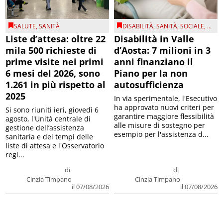
SALUTE
,
SANITÀ
DISABILITÀ
,
SANITÀ
,
SOCIALE
, ...
Liste d’attesa: oltre 22
Disabilità in Valle
mila 500 richieste di
d’Aosta: 7 milioni in 3
prime visite nei primi
anni finanziano il
6 mesi del 2026, sono
Piano per la non
1.261 in più rispetto al
autosufficienza
2025
In via sperimentale, l'Esecutivo
ha approvato nuovi criteri per
Si sono riuniti ieri, giovedì 6
garantire maggiore flessibilità
agosto, l'Unità centrale di
alle misure di sostegno per
gestione dell’assistenza
esempio per l'assistenza d...
sanitaria e dei tempi delle
liste di attesa e l'Osservatorio
regi...
di
di
Cinzia Timpano
Cinzia Timpano
il 07/08/2026
il 07/08/2026