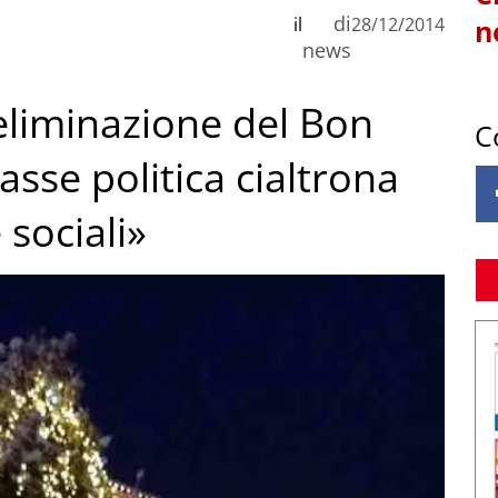
di
il
28/12/2014
n
news
eliminazione del Bon
C
asse politica cialtrona
 sociali»