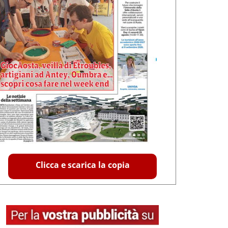
Clicca e scarica la copia