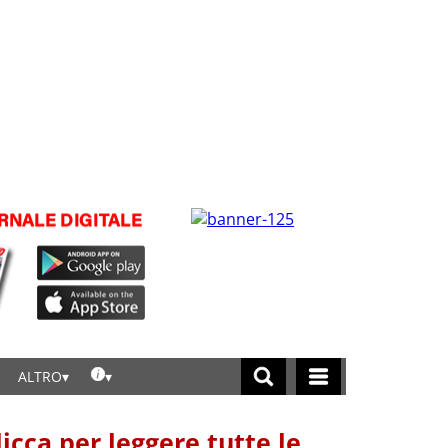
ALTRO
licca per leggere tutte le