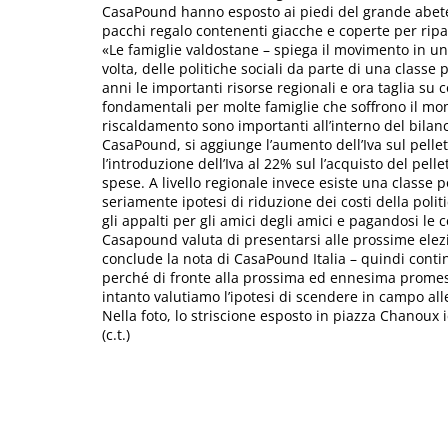
CasaPound hanno esposto ai piedi del grande abete
pacchi regalo contenenti giacche e coperte per ripa
«Le famiglie valdostane – spiega il movimento in un
volta, delle politiche sociali da parte di una classe
anni le importanti risorse regionali e ora taglia su
fondamentali per molte famiglie che soffrono il mome
riscaldamento sono importanti all’interno del bilanc
CasaPound, si aggiunge l’aumento dell’Iva sul pelle
l’introduzione dell’Iva al 22% sul l’acquisto del pelle
spese. A livello regionale invece esiste una classe p
seriamente ipotesi di riduzione dei costi della polit
gli appalti per gli amici degli amici e pagandosi le ce
Casapound valuta di presentarsi alle prossime elezio
conclude la nota di CasaPound Italia – quindi cont
perché di fronte alla prossima ed ennesima promess
intanto valutiamo l’ipotesi di scendere in campo al
Nella foto, lo striscione esposto in piazza Chanoux 
(c.t.)