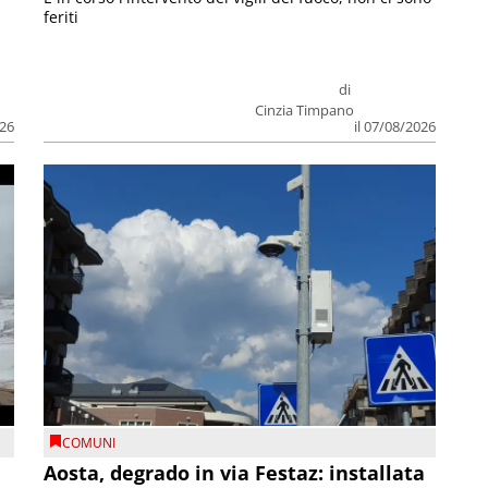
feriti
di
Cinzia Timpano
026
il 07/08/2026
COMUNI
n
Aosta, degrado in via Festaz: installata