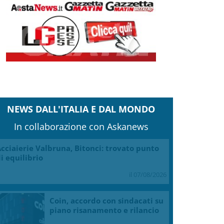
NEWS DALL'ITALIA E DAL MONDO
In collaborazione con Askanews
cciaierie Valbruna, Bitonci: trovato punto
i equilibrio
il 07/08/2026
Coin, accordo con sindacati su
piano risanamento e rilancio