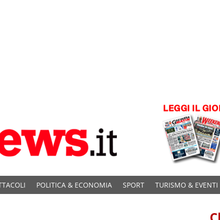
TTACOLI
POLITICA & ECONOMIA
SPORT
TURISMO & EVENTI
C