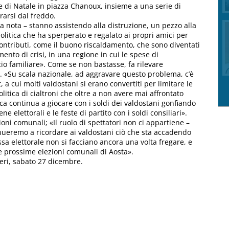
 di Natale in piazza Chanoux, insieme a una serie di
rarsi dal freddo.
a nota – stanno assistendo alla distruzione, un pezzo alla
 politica che ha sperperato e regalato ai propri amici per
 contributi, come il buono riscaldamento, che sono diventati
nto di crisi, in una regione in cui le spese di
io familiare». Come se non bastasse, fa rilevare
t. «Su scala nazionale, ad aggravare questo problema, c’è
t, a cui molti valdostani si erano convertiti per limitare le
olitica di cialtroni che oltre a non avere mai affrontato
ica continua a giocare con i soldi dei valdostani gonfiando
ne elettorali e le feste di partito con i soldi consiliari».
ni comunali; «Il ruolo di spettatori non ci appartiene –
inueremo a ricordare ai valdostani ciò che sta accadendo
a elettorale non si facciano ancora una volta fregare, e
le prossime elezioni comunali di Aosta».
ieri, sabato 27 dicembre.