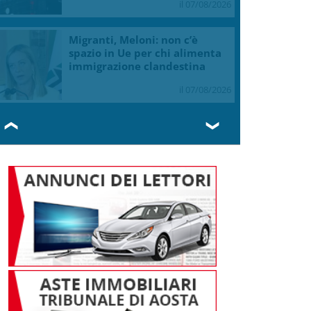
il 07/08/2026
Migranti, Meloni: non c’è
spazio in Ue per chi alimenta
immigrazione clandestina
il 07/08/2026
❮
❯