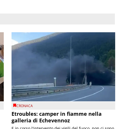
CRONACA
Etroubles: camper in fiamme nella
galleria di Echevennoz
E in corso l'intervento dei vigili del fuoco, non ci sono