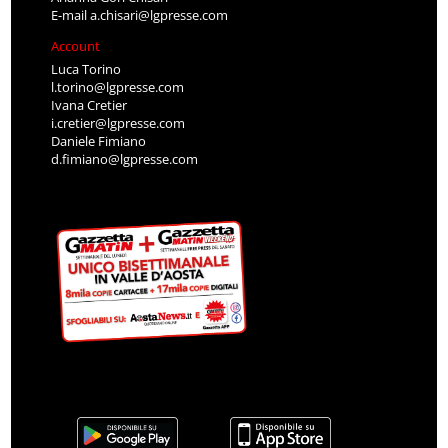
E-mail
a.chisari@lgpresse.com
Account
Luca Torino
l.torino@lgpresse.com
Ivana Cretier
i.cretier@lgpresse.com
Daniele Fimiano
d.fimiano@lgpresse.com