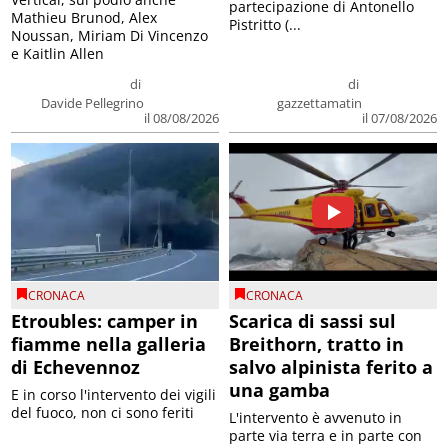
partecipazione di Antonello
Mathieu Brunod, Alex
Pistritto (...
Noussan, Miriam Di Vincenzo
e Kaitlin Allen
di
di
Davide Pellegrino
gazzettamatin
il 08/08/2026
il 07/08/2026
CRONACA
CRONACA
Etroubles: camper in
Scarica di sassi sul
fiamme nella galleria
Breithorn, tratto in
di Echevennoz
salvo alpinista ferito a
una gamba
E in corso l'intervento dei vigili
del fuoco, non ci sono feriti
L'intervento è avvenuto in
parte via terra e in parte con