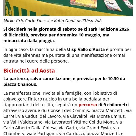
Mirko Grlj, Carlo Finessi e Katia Guidi dell'Uisp VdA
Si deciderà nella giornata di sabato se ci sarà l’edizione 2026
di Bicincittà, prevista per domenica 10 maggio, ma
minacciata dalla pioggia.
In ogni caso, la macchina della
Uisp Valle d’Aosta
è pronta per
dare vita all’ennesima puntata di una manifestazione ormai
entrata nel cuore delle persone.
Bicincittà ad Aosta
La partenza, salvo cancellazione, è prevista per le 10.30 da
piazza Chanoux.
La manifestazione, rivolta alle famiglie, con l’obiettivo di
coinvolgere l’intero nucleo in una bella pedalata per
riappropriarsi della città, seguirà un
percorso
di 9 chilometri
attraverso avenue du Conseil des Commis, piazza Manzetti, via
Carrel, via Caduti del Lavoro, via Clavalité, via Monte Emlius,
via Valli Valdostane, via Lavoratori Vittime Col du Mont, via
Carlo Alberto Dalla Chiesa, via Garin, via Grand Eyvia, via
Chambery, viale Partigiani, via Carducci, piazza Manzetti, e