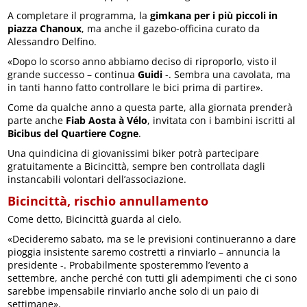
A completare il programma, la
gimkana per i più piccoli in
piazza Chanoux
, ma anche il gazebo-officina curato da
Alessandro Delfino.
«Dopo lo scorso anno abbiamo deciso di riproporlo, visto il
grande successo – continua
Guidi
-. Sembra una cavolata, ma
in tanti hanno fatto controllare le bici prima di partire».
Come da qualche anno a questa parte, alla giornata prenderà
parte anche
Fiab Aosta à Vélo
, invitata con i bambini iscritti al
Bicibus del Quartiere Cogne
.
Una quindicina di giovanissimi biker potrà partecipare
gratuitamente a Bicincittà, sempre ben controllata dagli
instancabili volontari dell’associazione.
Bicincittà, rischio annullamento
Come detto, Bicincittà guarda al cielo.
«Decideremo sabato, ma se le previsioni continueranno a dare
pioggia insistente saremo costretti a rinviarlo – annuncia la
presidente -. Probabilmente sposteremmo l’evento a
settembre, anche perché con tutti gli adempimenti che ci sono
sarebbe impensabile rinviarlo anche solo di un paio di
settimane».