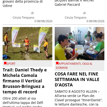
Jacques Balmat e Michel
giovani della provincia di
Gabriel Paccard
Udine
di
di
Cinzia Timpano
Cinzia Timpano
il 08/08/2026
il 08/08/2026
SPORT
APPUNTAMENTI
,
OGGI &
DOMANI
Trail: Daniel Thedy e
COSA FARE NEL FINE
Michela Comola
SETTIMANA IN VALLE
firmano il Vertical
D’AOSTA
Brusson-Bringuez a
tempo di record
SABATO 8 AGOSTO ALLEIN –
All’area verde Le Plan-de-
Oltre 200 atleti al via
Clavel prosegue “ItinerDante”,
dell'ultima tappa del Défì
le letture dantesche, con la
Vertical, sul podio anche