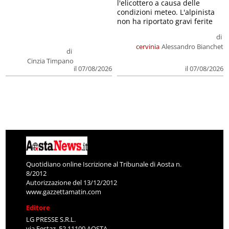
l'elicottero a causa delle
condizioni meteo. L'alpinista
non ha riportato gravi ferite
di
cervinia
Alessandro Bianchet
di
Cinzia Timpano
il 07/08/2026
il 07/08/2026
Quotidiano online Iscrizione al Tribunale di Aosta n.
8/2012
Autorizzazione del 13/12/2012
www.gazzettamatin.com
Editore
LG PRESSE S.R.L.
via Festaz, 52 11100 AOSTA