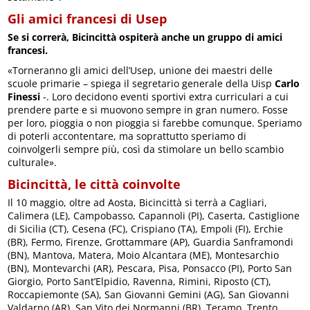
Gli amici francesi di Usep
Se si correrà, Bicincittà ospiterà anche un gruppo di amici
francesi.
«Torneranno gli amici dell’Usep, unione dei maestri delle
scuole primarie – spiega il segretario generale della Uisp
Carlo
Finessi
-. Loro decidono eventi sportivi extra curriculari a cui
prendere parte e si muovono sempre in gran numero. Fosse
per loro, pioggia o non pioggia si farebbe comunque. Speriamo
di poterli accontentare, ma soprattutto speriamo di
coinvolgerli sempre più, così da stimolare un bello scambio
culturale».
Bicincittà, le città coinvolte
Il 10 maggio, oltre ad Aosta, Bicincittà si terrà a Cagliari,
Calimera (LE), Campobasso, Capannoli (PI), Caserta, Castiglione
di Sicilia (CT), Cesena (FC), Crispiano (TA), Empoli (FI), Erchie
(BR), Fermo, Firenze, Grottammare (AP), Guardia Sanframondi
(BN), Mantova, Matera, Moio Alcantara (ME), Montesarchio
(BN), Montevarchi (AR), Pescara, Pisa, Ponsacco (PI), Porto San
Giorgio, Porto Sant’Elpidio, Ravenna, Rimini, Riposto (CT),
Roccapiemonte (SA), San Giovanni Gemini (AG), San Giovanni
Valdarno (AR), San Vito dei Normanni (BR), Teramo, Trento,