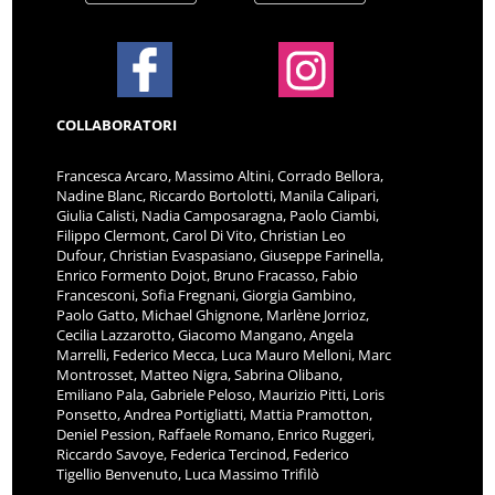
COLLABORATORI
Francesca Arcaro, Massimo Altini, Corrado Bellora,
Nadine Blanc, Riccardo Bortolotti, Manila Calipari,
Giulia Calisti, Nadia Camposaragna, Paolo Ciambi,
Filippo Clermont, Carol Di Vito, Christian Leo
Dufour, Christian Evaspasiano, Giuseppe Farinella,
Enrico Formento Dojot, Bruno Fracasso, Fabio
Francesconi, Sofia Fregnani, Giorgia Gambino,
Paolo Gatto, Michael Ghignone, Marlène Jorrioz,
Cecilia Lazzarotto, Giacomo Mangano, Angela
Marrelli, Federico Mecca, Luca Mauro Melloni, Marc
Montrosset, Matteo Nigra, Sabrina Olibano,
Emiliano Pala, Gabriele Peloso, Maurizio Pitti, Loris
Ponsetto, Andrea Portigliatti, Mattia Pramotton,
Deniel Pession, Raffaele Romano, Enrico Ruggeri,
Riccardo Savoye, Federica Tercinod, Federico
Tigellio Benvenuto, Luca Massimo Trifilò