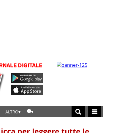
ALTRO
licca per leggere tutte le