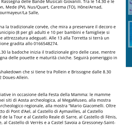
la Rassegna delle Bande Musicali Giovanili. Tra le 14.30 e le
lon, Mede (PV), Nus/Quart, Carema (TO), Hône/Arnad,
ourmayeur/La Salle,
ena la tradizionale corvée, che mira a preservare il decoro e
unicipio (8 per gli adulti e 10 per bambini e famiglie)e si
e attrezzatura adeguati. Alle 13 alla Torretta si terrà un
zione gradita allo 0166548274.
7.30 la badoche inizia il tradizionale giro delle case, mentre
egna delle pouette e maturità civiche. Seguirà pomeriggio in
o shakedown che si tiene tra Pollein e Brissogne dalle 8.30
-2 Doues-Allein.
niziative in occasione della Festa della Mamma: le mamme
 nei siti di Aosta archeologica, al MegaMuseo, alla mostra
cheologico regionale, alla mostra “Mario Giacomelli. Oltre
to di Pont d’Ael, al Castello di Aymavilles, al Castello
d de la Tour e al Castello Reale di Sarre, al Castello di Fénis,
e, al Castello di Verrès e a Castel Savoia a Gressoney-Saint-