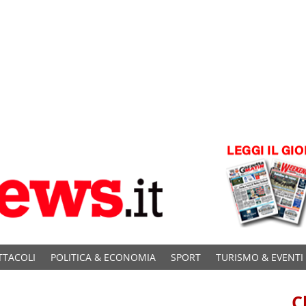
TTACOLI
POLITICA & ECONOMIA
SPORT
TURISMO & EVENTI
C