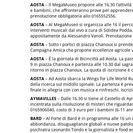
AOSTA
– Il MegaMuseo propone alle 16.30 l’attività 
e bambini, che affronteranno prove per apprendere lo
prenotazione obbligatoria allo 0165552556.
AOSTA
– Al MegaMuseo si organizza alle 16 il perc
interventi musicali dal vivo a cura di Solidea Podda, 
appositamente da Alessandro Vanoli. Prenotazione 
AOSTA
– Sotto i portici di piazza Chanoux si prende
Campagna Amica che propone eccellenze agricole vald
AOSTA
– È la giornata di Bicincittà ad Aosta. La pass
9 in piazza Chanoux e partenza alle 10.30 dal sagrato
ritorno in piazza Chanoux. La quota di iscrizione è 
AOSTA
– Ad Aosta sbarca la Wings for Life World Ru
della ricerca sul midollo spinale. La partenza è prev
finale in allegria con con musica e rinfreschi. Iscriz
AYMAVILLES
– Dalle 16.30 si tiene al Castello di A
incentrata sulla risoluzione di misteri che riguardan
0165906040, costo di 3 euro per i bambini (6-11 anni
BARD
– Al Forte di Bard è in programma alle 16 un i
abbondanza, disuguaglianze globali e nuove patolo
psichiatra Leonardo Tondo e la giornalista e food ed