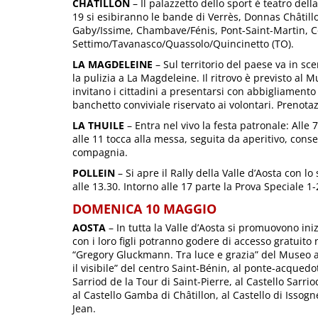
CHÂTILLON
– Il palazzetto dello sport è teatro del
19 si esibiranno le bande di Verrès, Donnas Châtil
Gaby/Issime, Chambave/Fénis, Pont-Saint-Martin, C
Settimo/Tavanasco/Quassolo/Quincinetto (TO).
LA MAGDELEINE
– Sul territorio del paese va in sc
la pulizia a La Magdeleine. Il ritrovo è previsto al M
invitano i cittadini a presentarsi con abbigliamento 
banchetto conviviale riservato ai volontari. Prenota
LA THUILE
– Entra nel vivo la festa patronale: Alle 
alle 11 tocca alla messa, seguita da aperitivo, cons
compagnia.
POLLEIN
– Si apre il Rally della Valle d’Aosta con l
alle 13.30. Intorno alle 17 parte la Prova Speciale 1
DOMENICA 10 MAGGIO
AOSTA
– In tutta la Valle d’Aosta si promuovono i
con i loro figli potranno godere di accesso gratuito
“Gregory Gluckmann. Tra luce e grazia” del Museo ar
il visibile” del centro Saint-Bénin, al ponte-acquedot
Sarriod de la Tour di Saint-Pierre, al Castello Sarrio
al Castello Gamba di Châtillon, al Castello di Issogn
Jean.