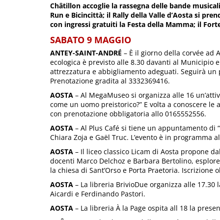
Châtillon accoglie la rassegna delle bande musicali
Run e Bicincittà; il Rally della Valle d’Aosta si pr
con ingressi gratuiti la Festa della Mamma; il Fort
SABATO 9 MAGGIO
ANTEY-SAINT-ANDRÉ
– È il giorno della corvée ad A
ecologica è previsto alle 8.30 davanti al Municipio e 
attrezzatura e abbigliamento adeguati. Seguirà un pr
Prenotazione gradita al 3332369416.
AOSTA
– Al MegaMuseo si organizza alle 16 un’attiva 
come un uomo preistorico?” E volta a conoscere le ab
con prenotazione obbligatoria allo 0165552556.
AOSTA
– Al Plus Café si tiene un appuntamento di 
Chiara Zoja e Gaël Truc. L’evento è in programma al
AOSTA
– Il liceo classico Licam di Aosta propone dal
docenti Marco Delchoz e Barbara Bertolino, esplorer
la chiesa di Sant’Orso e Porta Praetoria. Iscrizione 
AOSTA
– La libreria BrivioDue organizza alle 17.30 l
Aicardi e Ferdinando Pastori.
AOSTA
– La libreria À la Page ospita all 18 la prese