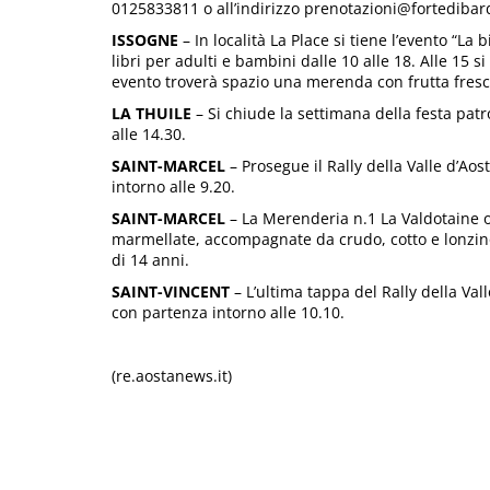
0125833811 o all’indirizzo prenotazioni@fortedibard
ISSOGNE
– In località La Place si tiene l’evento “La
libri per adulti e bambini dalle 10 alle 18. Alle 15 s
evento troverà spazio una merenda con frutta fresc
LA THUILE
– Si chiude la settimana della festa pat
alle 14.30.
SAINT-MARCEL
– Prosegue il Rally della Valle d’Aos
intorno alle 9.20.
SAINT-MARCEL
– La Merenderia n.1 La Valdotaine o
marmellate, accompagnate da crudo, cotto e lonzino 
di 14 anni.
SAINT-VINCENT
– L’ultima tappa del Rally della Va
con partenza intorno alle 10.10.
(re.aostanews.it)