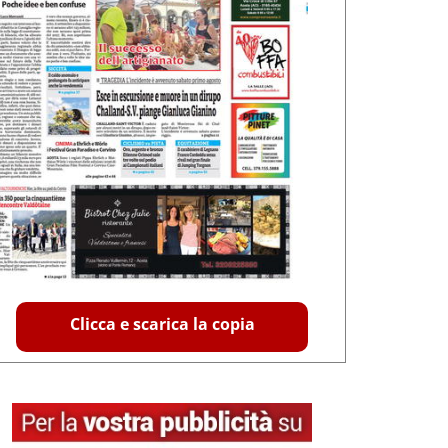
Clicca e scarica la copia