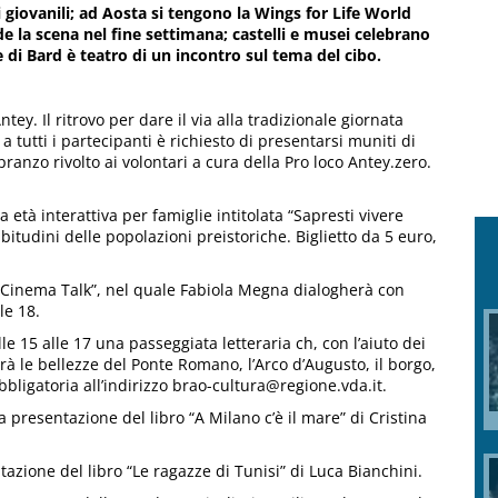
 giovanili; ad Aosta si tengono la Wings for Life World
ende la scena nel fine settimana; castelli e musei celebrano
e di Bard è teatro di un incontro sul tema del cibo.
ntey. Il ritrovo per dare il via alla tradizionale giornata
a tutti i partecipanti è richiesto di presentarsi muniti di
anzo rivolto ai volontari a cura della Pro loco Antey.zero.
età interattiva per famiglie intitolata “Sapresti vivere
itudini delle popolazioni preistoriche. Biglietto da 5 euro,
“Cinema Talk”, nel quale Fabiola Megna dialogherà con
le 18.
le 15 alle 17 una passeggiata letteraria ch, con l’aiuto dei
à le bellezze del Ponte Romano, l’Arco d’Augusto, il borgo,
obbligatoria all’indirizzo brao-cultura@regione.vda.it.
a presentazione del libro “A Milano c’è il mare” di Cristina
ntazione del libro “Le ragazze di Tunisi” di Luca Bianchini.