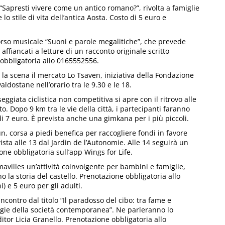
“Sapresti vivere come un antico romano?”, rivolta a famiglie
 stile di vita dell’antica Aosta. Costo di 5 euro e
orso musicale “Suoni e parole megalitiche”, che prevede
affiancati a letture di un racconto originale scritto
obbligatoria allo 0165552556.
 la scena il mercato Lo Tsaven, iniziativa della Fondazione
ostane nell’orario tra le 9.30 e le 18.
eggiata ciclistica non competitiva si apre con il ritrovo alle
. Dopo 9 km tra le vie della città, i partecipanti faranno
di 7 euro. È prevista anche una gimkana per i più piccoli.
n, corsa a piedi benefica per raccogliere fondi in favore
ista alle 13 dal Jardin de l’Autonomie. Alle 14 seguirà un
ione obbligatoria sull’app Wings for Life.
ymavilles un’attività coinvolgente per bambini e famiglie,
o la storia del castello. Prenotazione obbligatoria allo
) e 5 euro per gli adulti.
ncontro dal titolo “Il paradosso del cibo: tra fame e
gie della società contemporanea”. Ne parleranno lo
itor Licia Granello. Prenotazione obbligatoria allo