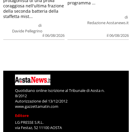
protagonista di una prova
programma ...
coraggiosa nell'ultima frazione
della seconda batteria della
staffetta mist...
di
Redazione Aostanews.it
di
Davide Pellegrino
il 06/08/2026
il 06/08/2026
Quotidiano online Iscrizione al Tribunale di Aosta n.
8/2012
Autorizzazione del 13/12/2012
www.gazzettamatin.com
Editore
LG PRESSE S.R.L.
via Festaz, 52 11100 AOSTA