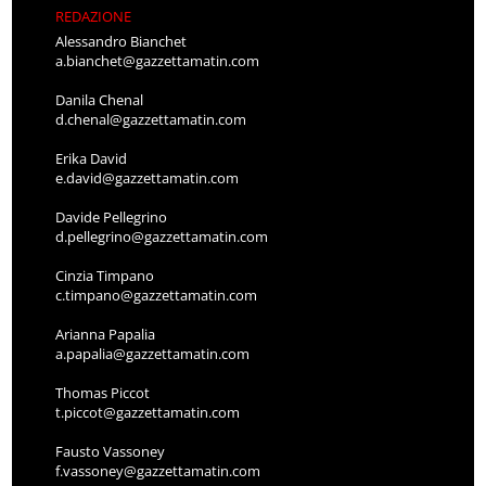
REDAZIONE
Alessandro Bianchet
a.bianchet@gazzettamatin.com
Danila Chenal
d.chenal@gazzettamatin.com
Erika David
e.david@gazzettamatin.com
Davide Pellegrino
d.pellegrino@gazzettamatin.com
Cinzia Timpano
c.timpano@gazzettamatin.com
Arianna Papalia
a.papalia@gazzettamatin.com
Thomas Piccot
t.piccot@gazzettamatin.com
Fausto Vassoney
f.vassoney@gazzettamatin.com