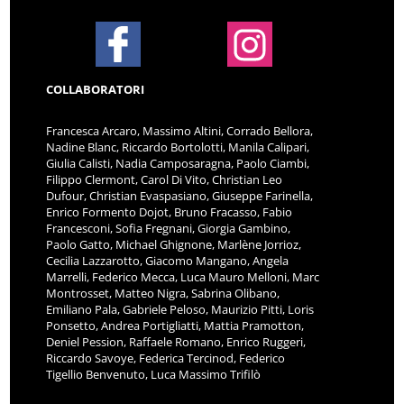
COLLABORATORI
Francesca Arcaro, Massimo Altini, Corrado Bellora,
Nadine Blanc, Riccardo Bortolotti, Manila Calipari,
Giulia Calisti, Nadia Camposaragna, Paolo Ciambi,
Filippo Clermont, Carol Di Vito, Christian Leo
Dufour, Christian Evaspasiano, Giuseppe Farinella,
Enrico Formento Dojot, Bruno Fracasso, Fabio
Francesconi, Sofia Fregnani, Giorgia Gambino,
Paolo Gatto, Michael Ghignone, Marlène Jorrioz,
Cecilia Lazzarotto, Giacomo Mangano, Angela
Marrelli, Federico Mecca, Luca Mauro Melloni, Marc
Montrosset, Matteo Nigra, Sabrina Olibano,
Emiliano Pala, Gabriele Peloso, Maurizio Pitti, Loris
Ponsetto, Andrea Portigliatti, Mattia Pramotton,
Deniel Pession, Raffaele Romano, Enrico Ruggeri,
Riccardo Savoye, Federica Tercinod, Federico
Tigellio Benvenuto, Luca Massimo Trifilò