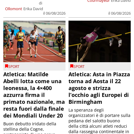
Courmayeur
Erika David
di
Ollomont
Erika David
il 06/08/2026
il 06/08/2026
SPORT
SPORT
Atletica: Matilde
Atletica: Asta in Piazza
Abelli lotta come una
torna ad Aosta il 22
leonessa, la 4×400
agosto e strizza
azzurra firma il
l’occhio agli Europei di
primato nazionale, ma
Birmingham
resta fuori dalla finale
La speranza degli
dei Mondiali Under 20
organizzatori è di portare sulla
pedana del salotto buono
Buon debutto iridato della
della città alcuni atleti reduci
stellina della Cogne,
dalla rassegna continentale in