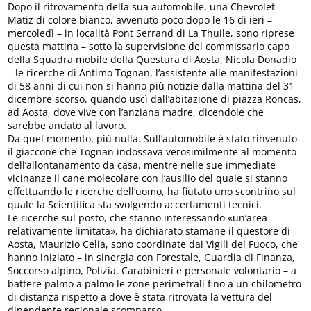
Dopo il ritrovamento della sua automobile, una Chevrolet
Matiz di colore bianco, avvenuto poco dopo le 16 di ieri –
mercoledì – in località Pont Serrand di La Thuile, sono riprese
questa mattina – sotto la supervisione del commissario capo
della Squadra mobile della Questura di Aosta, Nicola Donadio
– le ricerche di Antimo Tognan, l’assistente alle manifestazioni
di 58 anni di cui non si hanno più notizie dalla mattina del 31
dicembre scorso, quando uscì dall’abitazione di piazza Roncas,
ad Aosta, dove vive con l’anziana madre, dicendole che
sarebbe andato al lavoro.
Da quel momento, più nulla. Sull’automobile è stato rinvenuto
il giaccone che Tognan indossava verosimilmente al momento
dell’allontanamento da casa, mentre nelle sue immediate
vicinanze il cane molecolare con l’ausilio del quale si stanno
effettuando le ricerche dell’uomo, ha fiutato uno scontrino sul
quale la Scientifica sta svolgendo accertamenti tecnici.
Le ricerche sul posto, che stanno interessando «un’area
relativamente limitata», ha dichiarato stamane il questore di
Aosta, Maurizio Celia, sono coordinate dai Vigili del Fuoco, che
hanno iniziato – in sinergia con Forestale, Guardia di Finanza,
Soccorso alpino, Polizia, Carabinieri e personale volontario – a
battere palmo a palmo le zone perimetrali fino a un chilometro
di distanza rispetto a dove è stata ritrovata la vettura del
dipendente regionale scomparso.