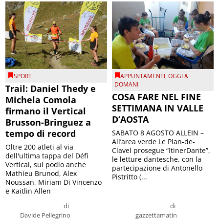
SPORT
APPUNTAMENTI
,
OGGI &
DOMANI
Trail: Daniel Thedy e
COSA FARE NEL FINE
Michela Comola
SETTIMANA IN VALLE
firmano il Vertical
D’AOSTA
Brusson-Bringuez a
tempo di record
SABATO 8 AGOSTO ALLEIN –
All’area verde Le Plan-de-
Oltre 200 atleti al via
Clavel prosegue “ItinerDante”,
dell'ultima tappa del Défì
le letture dantesche, con la
Vertical, sul podio anche
partecipazione di Antonello
Mathieu Brunod, Alex
Pistritto (...
Noussan, Miriam Di Vincenzo
e Kaitlin Allen
di
di
Davide Pellegrino
gazzettamatin