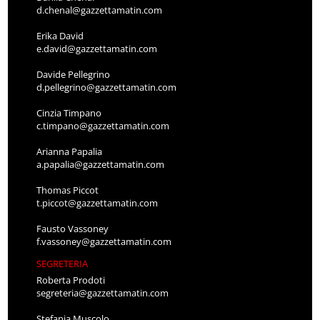
d.chenal@gazzettamatin.com
Erika David
e.david@gazzettamatin.com
Davide Pellegrino
d.pellegrino@gazzettamatin.com
Cinzia Timpano
c.timpano@gazzettamatin.com
Arianna Papalia
a.papalia@gazzettamatin.com
Thomas Piccot
t.piccot@gazzettamatin.com
Fausto Vassoney
f.vassoney@gazzettamatin.com
SEGRETERIA
Roberta Prodoti
segreteria@gazzettamatin.com
Stefania Muscolo