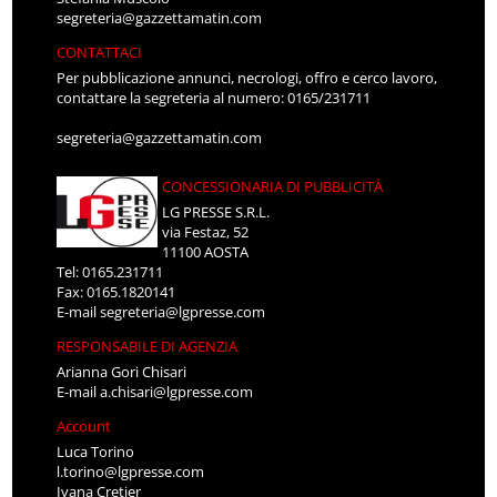
segreteria@gazzettamatin.com
CONTATTACI
Per pubblicazione annunci, necrologi, offro e cerco lavoro,
contattare la segreteria al numero: 0165/231711
segreteria@gazzettamatin.com
CONCESSIONARIA DI PUBBLICITÀ
LG PRESSE S.R.L.
via Festaz, 52
11100 AOSTA
Tel: 0165.231711
Fax: 0165.1820141
E-mail
segreteria@lgpresse.com
RESPONSABILE DI AGENZIA
Arianna Gori Chisari
E-mail
a.chisari@lgpresse.com
Account
Luca Torino
l.torino@lgpresse.com
Ivana Cretier