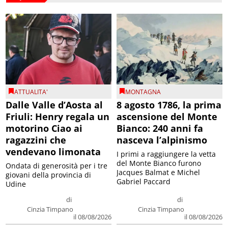
ATTUALITA'
MONTAGNA
Dalle Valle d’Aosta al
8 agosto 1786, la prima
Friuli: Henry regala un
ascensione del Monte
motorino Ciao ai
Bianco: 240 anni fa
ragazzini che
nasceva l’alpinismo
vendevano limonata
I primi a raggiungere la vetta
del Monte Bianco furono
Ondata di generosità per i tre
Jacques Balmat e Michel
giovani della provincia di
Gabriel Paccard
Udine
di
di
Cinzia Timpano
Cinzia Timpano
il 08/08/2026
il 08/08/2026