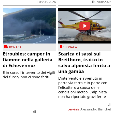
il 08/08/2026
il 07/08/2026
CRONACA
CRONACA
Etroubles: camper in
Scarica di sassi sul
fiamme nella galleria
Breithorn, tratto in
di Echevennoz
salvo alpinista ferito a
una gamba
E in corso l'intervento dei vigili
del fuoco, non ci sono feriti
L'intervento è avvenuto in
parte via terra e in parte con
l'elicottero a causa delle
condizioni meteo. L'alpinista
non ha riportato gravi ferite
di
cervinia
Alessandro Bianchet
di