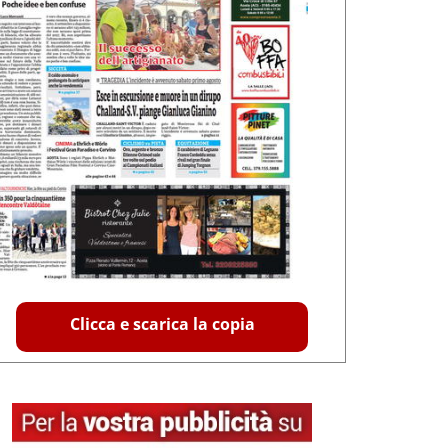
Clicca e scarica la copia