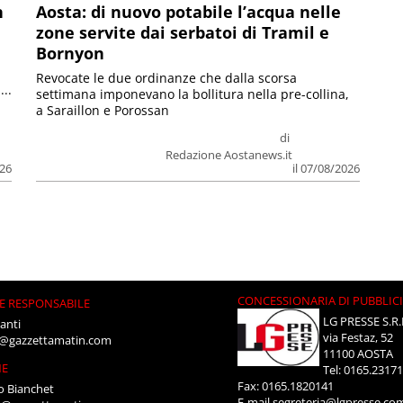
n
Aosta: di nuovo potabile l’acqua nelle
zone servite dai serbatoi di Tramil e
Bornyon
Revocate le due ordinanze che dalla scorsa
...
settimana imponevano la bollitura nella pre-collina,
a Saraillon e Porossan
di
Redazione Aostanews.it
026
il 07/08/2026
CONCESSIONARIA DI PUBBLIC
E RESPONSABILE
LG PRESSE S.R.
anti
via Festaz, 52
i@gazzettamatin.com
11100 AOSTA
NE
Tel: 0165.2317
Fax: 0165.1820141
o Bianchet
E-mail
segreteria@lgpresse.co