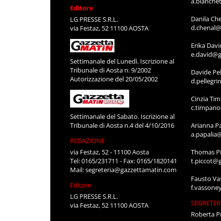
a.bianche
Editore
Danila Ch
LG PRESSE S.R.L.
d.chenal@
via Festaz, 52 11100 AOSTA
Erika Davi
e.david@g
Settimanale del Lunedì. Iscrizione al
Tribunale di Aosta n. 9/2002
Davide Pel
Autorizzazione del 20/05/2002
d.pellegr
Cinzia Ti
c.timpan
Settimanale del Sabato. Iscrizione al
Tribunale di Aosta n.4 del 4/10/2016
Arianna P
a.papalia
REDAZIONE
via Festaz, 52 - 11100 Aosta
Thomas Pi
Tel: 0165/231711 - Fax: 0165/1820141
t.piccot@
Mail:
segreteria@gazzettamatin.com
Fausto Va
Editore
f.vassone
LG PRESSE S.R.L.
SEGRETER
via Festaz, 52 11100 AOSTA
Roberta P