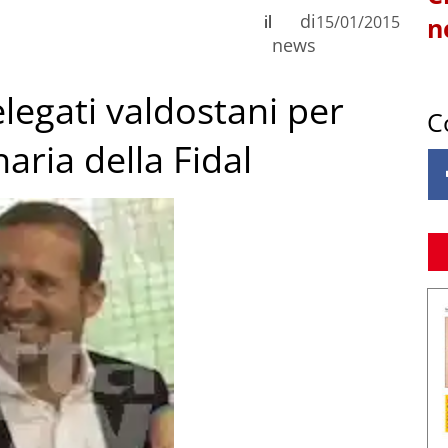
di
il
15/01/2015
n
news
delegati valdostani per
C
aria della Fidal