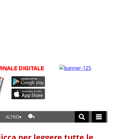
ALTRO
licca per leggere tutte le