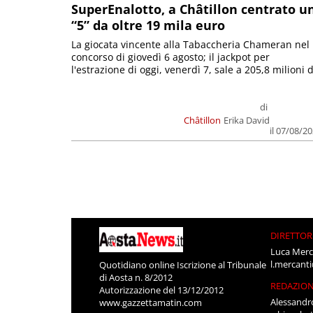
SuperEnalotto, a Châtillon centrato u
“5” da oltre 19 mila euro
La giocata vincente alla Tabaccheria Chameran nel
concorso di giovedì 6 agosto; il jackpot per
l'estrazione di oggi, venerdì 7, sale a 205,8 milioni d
di
Châtillon
Erika David
il 07/08/2
DIRETTOR
Luca Merc
l.mercant
Quotidiano online Iscrizione al Tribunale
di Aosta n. 8/2012
REDAZIO
Autorizzazione del 13/12/2012
Alessandr
www.gazzettamatin.com