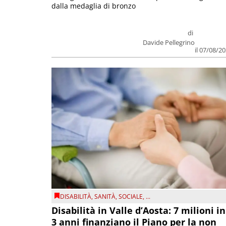
dalla medaglia di bronzo
di
Davide Pellegrino
il 07/08/2
DISABILITÀ
,
SANITÀ
,
SOCIALE
, ...
Disabilità in Valle d’Aosta: 7 milioni in
3 anni finanziano il Piano per la non