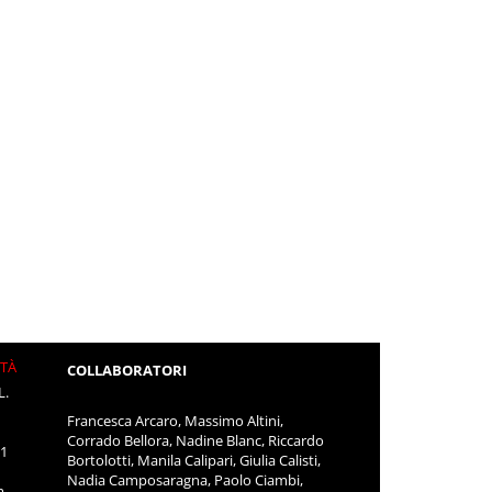
ITÀ
COLLABORATORI
L.
Francesca Arcaro, Massimo Altini,
Corrado Bellora, Nadine Blanc, Riccardo
11
Bortolotti, Manila Calipari, Giulia Calisti,
Nadia Camposaragna, Paolo Ciambi,
m