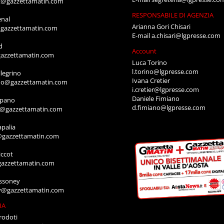
t@gazzettamatin.com
RESPONSABILE DI AGENZIA
enal
Arianna Gori Chisari
gazzettamatin.com
E-mail
a.chisari@lgpresse.com
d
Account
azzettamatin.com
Luca Torino
l.torino@lgpresse.com
legrino
Ivana Cretier
ino@gazzettamatin.com
i.cretier@lgpresse.com
Daniele Fimiano
mpano
d.fimiano@lgpresse.com
o@gazzettamatin.com
apalia
@gazzettamatin.com
ccot
gazzettamatin.com
ssoney
y@gazzettamatin.com
IA
rodoti