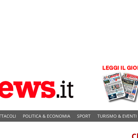
TTACOLI
POLITICA & ECONOMIA
SPORT
TURISMO & EVENTI
C