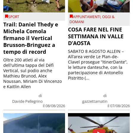
SPORT
APPUNTAMENTI
,
OGGI &
DOMANI
Trail: Daniel Thedy e
COSA FARE NEL FINE
Michela Comola
SETTIMANA IN VALLE
firmano il Vertical
D’AOSTA
Brusson-Bringuez a
tempo di record
SABATO 8 AGOSTO ALLEIN –
All’area verde Le Plan-de-
Oltre 200 atleti al via
Clavel prosegue “ItinerDante”,
dell'ultima tappa del Défì
le letture dantesche, con la
Vertical, sul podio anche
partecipazione di Antonello
Mathieu Brunod, Alex
Pistritto (...
Noussan, Miriam Di Vincenzo
e Kaitlin Allen
di
di
Davide Pellegrino
gazzettamatin
il 08/08/2026
il 07/08/2026