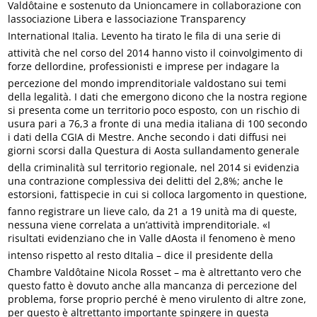
Valdôtaine e sostenuto da Unioncamere in collaborazione con
lassociazione Libera e lassociazione Transparency
International Italia. Levento ha tirato le fila di una serie di
attività che nel corso del 2014 hanno visto il coinvolgimento di
forze dellordine, professionisti e imprese per indagare la
percezione del mondo imprenditoriale valdostano sui temi
della legalità. I dati che emergono dicono che la nostra regione
si presenta come un territorio poco esposto, con un rischio di
usura pari a 76,3 a fronte di una media italiana di 100 secondo
i dati della CGIA di Mestre. Anche secondo i dati diffusi nei
giorni scorsi dalla Questura di Aosta sullandamento generale
della criminalità sul territorio regionale, nel 2014 si evidenzia
una contrazione complessiva dei delitti del 2,8%; anche le
estorsioni, fattispecie in cui si colloca largomento in questione,
fanno registrare un lieve calo, da 21 a 19 unità ma di queste,
nessuna viene correlata a un’attività imprenditoriale. «I
risultati evidenziano che in Valle dAosta il fenomeno è meno
intenso rispetto al resto dItalia – dice il presidente della
Chambre Valdôtaine Nicola Rosset – ma è altrettanto vero che
questo fatto è dovuto anche alla mancanza di percezione del
problema, forse proprio perché è meno virulento di altre zone,
per questo è altrettanto importante spingere in questa