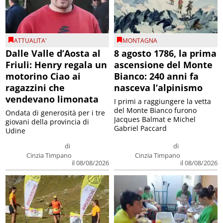
ATTUALITA'
MONTAGNA
Dalle Valle d’Aosta al
8 agosto 1786, la prima
Friuli: Henry regala un
ascensione del Monte
motorino Ciao ai
Bianco: 240 anni fa
ragazzini che
nasceva l’alpinismo
vendevano limonata
I primi a raggiungere la vetta
del Monte Bianco furono
Ondata di generosità per i tre
Jacques Balmat e Michel
giovani della provincia di
Gabriel Paccard
Udine
di
di
Cinzia Timpano
Cinzia Timpano
il 08/08/2026
il 08/08/2026