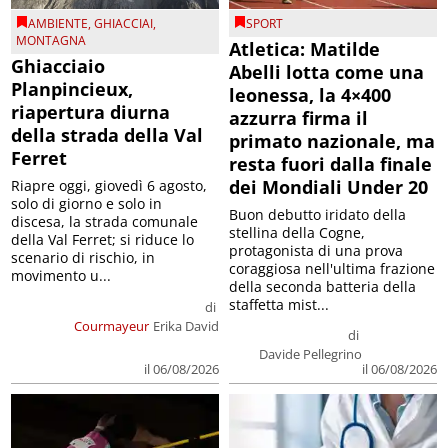
AMBIENTE
,
GHIACCIAI
,
SPORT
MONTAGNA
Atletica: Matilde
Ghiacciaio
Abelli lotta come una
Planpincieux,
leonessa, la 4×400
riapertura diurna
azzurra firma il
della strada della Val
primato nazionale, ma
Ferret
resta fuori dalla finale
dei Mondiali Under 20
Riapre oggi, giovedì 6 agosto,
solo di giorno e solo in
Buon debutto iridato della
discesa, la strada comunale
stellina della Cogne,
della Val Ferret; si riduce lo
protagonista di una prova
scenario di rischio, in
coraggiosa nell'ultima frazione
movimento u...
della seconda batteria della
staffetta mist...
di
Courmayeur
Erika David
di
Davide Pellegrino
il 06/08/2026
il 06/08/2026