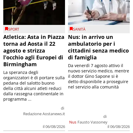
SPORT
SANITÀ
Atletica: Asta in Piazza
Nus: in arrivo un
torna ad Aosta il 22
ambulatorio per i
agosto e strizza
cittadini senza medico
l’occhio agli Europei di
di famiglia
Birmingham
Da venerdì 7 agosto attivo il
nuovo servizio medico, mentre
La speranza degli
il dottor Gino Sapone si è
organizzatori è di portare sulla
detto disponibile a proseguire
pedana del salotto buono
nel servizio alla comunità
della città alcuni atleti reduci
dalla rassegna continentale in
programma ...
di
Redazione Aostanews.it
di
Nus
Fausto Vassoney
il 06/08/2026
il 06/08/2026