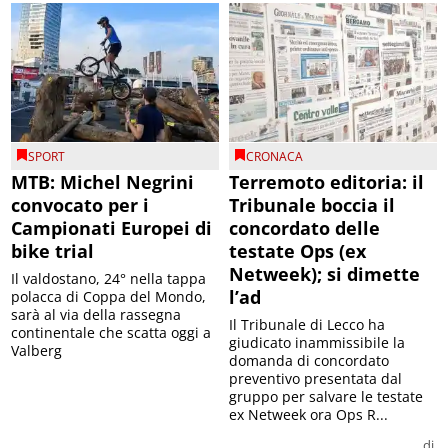
SPORT
CRONACA
MTB: Michel Negrini
Terremoto editoria: il
convocato per i
Tribunale boccia il
Campionati Europei di
concordato delle
bike trial
testate Ops (ex
Netweek); si dimette
Il valdostano, 24° nella tappa
l’ad
polacca di Coppa del Mondo,
sarà al via della rassegna
Il Tribunale di Lecco ha
continentale che scatta oggi a
giudicato inammissibile la
Valberg
domanda di concordato
preventivo presentata dal
gruppo per salvare le testate
ex Netweek ora Ops R...
di