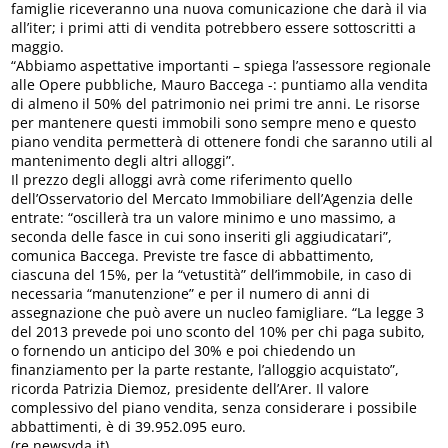
famiglie riceveranno una nuova comunicazione che darà il via
all’iter; i primi atti di vendita potrebbero essere sottoscritti a
maggio.
“Abbiamo aspettative importanti – spiega l’assessore regionale
alle Opere pubbliche, Mauro Baccega -: puntiamo alla vendita
di almeno il 50% del patrimonio nei primi tre anni. Le risorse
per mantenere questi immobili sono sempre meno e questo
piano vendita permetterà di ottenere fondi che saranno utili al
mantenimento degli altri alloggi”.
Il prezzo degli alloggi avrà come riferimento quello
dell’Osservatorio del Mercato Immobiliare dell’Agenzia delle
entrate: “oscillerà tra un valore minimo e uno massimo, a
seconda delle fasce in cui sono inseriti gli aggiudicatari”,
comunica Baccega. Previste tre fasce di abbattimento,
ciascuna del 15%, per la “vetustità” dell’immobile, in caso di
necessaria “manutenzione” e per il numero di anni di
assegnazione che può avere un nucleo famigliare. “La legge 3
del 2013 prevede poi uno sconto del 10% per chi paga subito,
o fornendo un anticipo del 30% e poi chiedendo un
finanziamento per la parte restante, l’alloggio acquistato”,
ricorda Patrizia Diemoz, presidente dell’Arer. Il valore
complessivo del piano vendita, senza considerare i possibile
abbattimenti, è di 39.952.095 euro.
(re.newsvda.it)