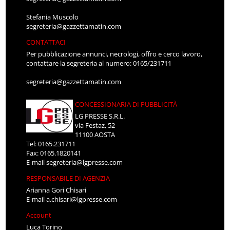
Stefania Muscolo
segreteria@gazzettamatin.com
CONTATTACI
Per pubblicazione annunci, necrologi, offro e cerco lavoro,
contattare la segreteria al numero: 0165/231711
segreteria@gazzettamatin.com
CONCESSIONARIA DI PUBBLICITÀ
LG PRESSE S.R.L.
via Festaz, 52
11100 AOSTA
Tel: 0165.231711
Fax: 0165.1820141
E-mail
segreteria@lgpresse.com
RESPONSABILE DI AGENZIA
Arianna Gori Chisari
E-mail
a.chisari@lgpresse.com
Account
Luca Torino