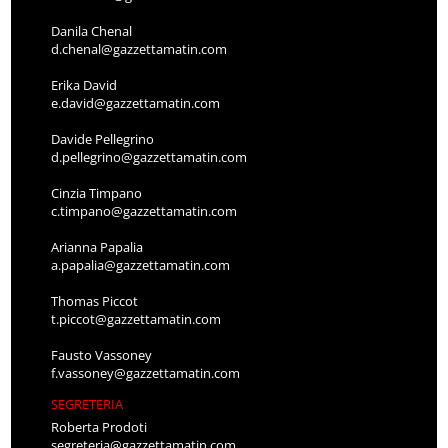
Danila Chenal
d.chenal@gazzettamatin.com
Erika David
e.david@gazzettamatin.com
Davide Pellegrino
d.pellegrino@gazzettamatin.com
Cinzia Timpano
c.timpano@gazzettamatin.com
Arianna Papalia
a.papalia@gazzettamatin.com
Thomas Piccot
t.piccot@gazzettamatin.com
Fausto Vassoney
f.vassoney@gazzettamatin.com
SEGRETERIA
Roberta Prodoti
segreteria@gazzettamatin.com