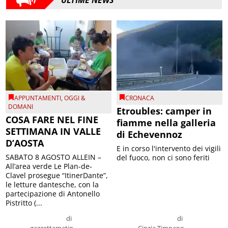
APPUNTAMENTI
,
OGGI &
CRONACA
DOMANI
Etroubles: camper in
COSA FARE NEL FINE
fiamme nella galleria
SETTIMANA IN VALLE
di Echevennoz
D’AOSTA
E in corso l'intervento dei vigili
SABATO 8 AGOSTO ALLEIN –
del fuoco, non ci sono feriti
All’area verde Le Plan-de-
Clavel prosegue “ItinerDante”,
le letture dantesche, con la
partecipazione di Antonello
Pistritto (...
di
di