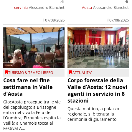
di
di
cervinia
Alessandro Bianchet
Aosta
Alessandro Bianchet
il 07/08/2026
il 07/08/2026
TURISMO & TEMPO LIBERO
ATTUALITA'
Cosa fare nel fine
Corpo forestale della
settimana in Valle
Valle d’Aosta: 12 nuovi
d’Aosta
agenti in servizio in 8
stazioni
GiocAosta prosegue tra le vie
del capoluogo; a Brissogne
Questa mattina, a palazzo
entra nel vivo la Feta de
regionale, si è tenuta la
l’Oumbra; Etroubles ospita la
cerimonia di giuramento
Veillà; a Chamois tocca al
Festival A...