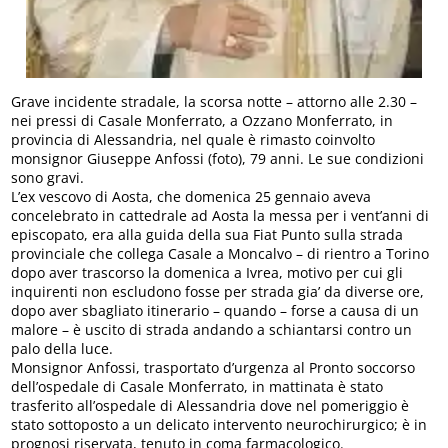
Grave incidente stradale, la scorsa notte – attorno alle 2.30 –
nei pressi di Casale Monferrato, a Ozzano Monferrato, in
provincia di Alessandria, nel quale è rimasto coinvolto
monsignor Giuseppe Anfossi (foto), 79 anni. Le sue condizioni
sono gravi.
L’ex vescovo di Aosta, che domenica 25 gennaio aveva
concelebrato in cattedrale ad Aosta la messa per i vent’anni di
episcopato, era alla guida della sua Fiat Punto sulla strada
provinciale che collega Casale a Moncalvo – di rientro a Torino
dopo aver trascorso la domenica a Ivrea, motivo per cui gli
inquirenti non escludono fosse per strada gia’ da diverse ore,
dopo aver sbagliato itinerario – quando – forse a causa di un
malore – è uscito di strada andando a schiantarsi contro un
palo della luce.
Monsignor Anfossi, trasportato d’urgenza al Pronto soccorso
dell’ospedale di Casale Monferrato, in mattinata è stato
trasferito all’ospedale di Alessandria dove nel pomeriggio è
stato sottoposto a un delicato intervento neurochirurgico; è in
prognosi riservata, tenuto in coma farmacologico.