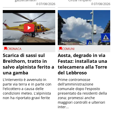
gazzettamatin
Cinzia Timpano
il 07/08/2026
il 07/08/2026
CRONACA
COMUNI
Scarica di sassi sul
Aosta, degrado in via
Breithorn, tratto in
Festaz: installata una
salvo alpinista ferito a
telecamera alla Torre
una gamba
del Lebbroso
L'intervento è avvenuto in
Prime contromosse
parte via terra e in parte con
dell'amministrazione
l'elicottero a causa delle
comunale dopo l'esposto
condizioni meteo. L'alpinista
presentato da residenti della
non ha riportato gravi ferite
zona; promessi anche
maggiori controlli e ulteriori
inter...