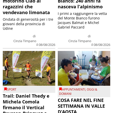
motorino Ciao ai
Bianco: 240 anni fa
ragazzini che
nasceva l’alpinismo
vendevano limonata
I primi a raggiungere la vetta
del Monte Bianco furono
Ondata di generosità per i tre
Jacques Balmat e Michel
giovani della provincia di
Gabriel Paccard
Udine
di
di
Cinzia Timpano
Cinzia Timpano
il 08/08/2026
il 08/08/2026
SPORT
APPUNTAMENTI
,
OGGI &
DOMANI
Trail: Daniel Thedy e
COSA FARE NEL FINE
Michela Comola
SETTIMANA IN VALLE
firmano il Vertical
D’AOSTA