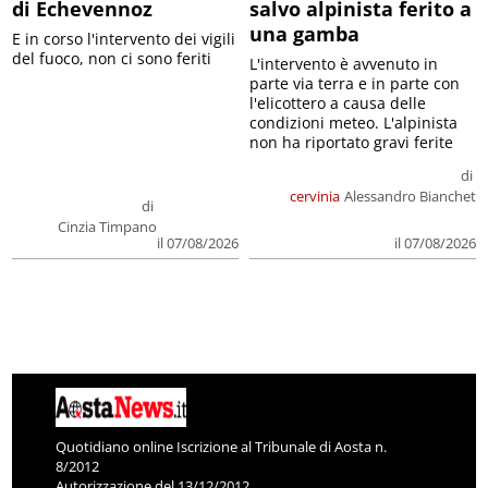
di Echevennoz
salvo alpinista ferito a
una gamba
E in corso l'intervento dei vigili
del fuoco, non ci sono feriti
L'intervento è avvenuto in
parte via terra e in parte con
l'elicottero a causa delle
condizioni meteo. L'alpinista
non ha riportato gravi ferite
di
cervinia
Alessandro Bianchet
di
Cinzia Timpano
il 07/08/2026
il 07/08/2026
Quotidiano online Iscrizione al Tribunale di Aosta n.
8/2012
Autorizzazione del 13/12/2012