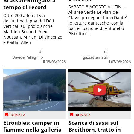
Brusson-Bringuez a
tempo di record
SABATO 8 AGOSTO ALLEIN –
All’area verde Le Plan-de-
Oltre 200 atleti al via
Clavel prosegue “ItinerDante”,
dell'ultima tappa del Défì
le letture dantesche, con la
Vertical, sul podio anche
partecipazione di Antonello
Mathieu Brunod, Alex
Pistritto (...
Noussan, Miriam Di Vincenzo
e Kaitlin Allen
di
di
Davide Pellegrino
gazzettamatin
il 08/08/2026
il 07/08/2026
CRONACA
CRONACA
Etroubles: camper in
Scarica di sassi sul
fiamme nella galleria
Breithorn, tratto in