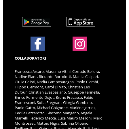
COLLABORATORI
Francesca Arcaro, Massimo Altini, Corrado Bellora,
Nadine Blanc, Riccardo Bortolotti, Manila Calipari,
Giulia Calisti, Nadia Camposaragna, Paolo Ciambi,
Filippo Clermont, Carol Di Vito, Christian Leo
Dufour, Christian Evaspasiano, Giuseppe Farinella,
Enrico Formento Dojot, Bruno Fracasso, Fabio
Francesconi, Sofia Fregnani, Giorgia Gambino,
Paolo Gatto, Michael Ghignone, Marlène Jorrioz,
Cecilia Lazzarotto, Giacomo Mangano, Angela
Marrelli, Federico Mecca, Luca Mauro Melloni, Marc
Montrosset, Matteo Nigra, Sabrina Olibano,
Emiliano Pala, Gabriele Peloso, Maurizio Pitti, Loris