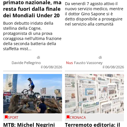
primato nazionale, ma
Da venerdì 7 agosto attivo il
resta fuori dalla finale
nuovo servizio medico, mentre
il dottor Gino Sapone si è
dei Mondiali Under 20
detto disponibile a proseguire
Buon debutto iridato della
nel servizio alla comunità
stellina della Cogne,
protagonista di una prova
coraggiosa nell'ultima frazione
della seconda batteria della
staffetta mist...
di
di
Davide Pellegrino
Nus
Fausto Vassoney
il 06/08/2026
il 06/08/2026
SPORT
CRONACA
MTB: Michel Negrini
Terremoto editoria: il