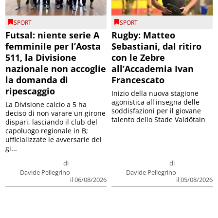
SPORT
SPORT
Futsal: niente serie A
Rugby: Matteo
femminile per l’Aosta
Sebastiani, dal ritiro
511, la Divisione
con le Zebre
nazionale non accoglie
all’Accademia Ivan
la domanda di
Francescato
ripescaggio
Inizio della nuova stagione
agonistica all'insegna delle
La Divisione calcio a 5 ha
soddisfazioni per il giovane
deciso di non varare un girone
talento dello Stade Valdôtain
dispari, lasciando il club del
capoluogo regionale in B;
ufficializzate le avversarie dei
gi...
di
di
Davide Pellegrino
Davide Pellegrino
il 06/08/2026
il 05/08/2026