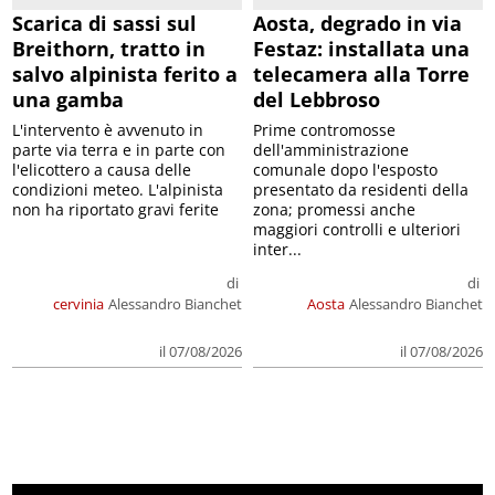
Scarica di sassi sul
Aosta, degrado in via
Breithorn, tratto in
Festaz: installata una
salvo alpinista ferito a
telecamera alla Torre
una gamba
del Lebbroso
L'intervento è avvenuto in
Prime contromosse
parte via terra e in parte con
dell'amministrazione
l'elicottero a causa delle
comunale dopo l'esposto
condizioni meteo. L'alpinista
presentato da residenti della
non ha riportato gravi ferite
zona; promessi anche
maggiori controlli e ulteriori
inter...
di
di
cervinia
Alessandro Bianchet
Aosta
Alessandro Bianchet
il 07/08/2026
il 07/08/2026