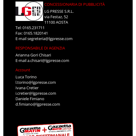
CONCESSIONARIA DI PUBBLICITÀ
LG PRESSE S.R.L.
via Festaz, 52
11100 AOSTA
Tel: 0165.231711
Fax: 0165.1820141
E-mail
segreteria@lgpresse.com
RESPONSABILE DI AGENZIA
Arianna Gori Chisari
E-mail
a.chisari@lgpresse.com
Account
Luca Torino
l.torino@lgpresse.com
Ivana Cretier
i.cretier@lgpresse.com
Daniele Fimiano
d.fimiano@lgpresse.com