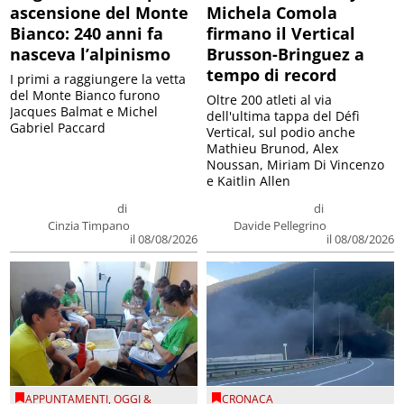
ascensione del Monte
Michela Comola
Bianco: 240 anni fa
firmano il Vertical
nasceva l’alpinismo
Brusson-Bringuez a
tempo di record
I primi a raggiungere la vetta
del Monte Bianco furono
Oltre 200 atleti al via
Jacques Balmat e Michel
dell'ultima tappa del Défì
Gabriel Paccard
Vertical, sul podio anche
Mathieu Brunod, Alex
Noussan, Miriam Di Vincenzo
e Kaitlin Allen
di
di
Cinzia Timpano
Davide Pellegrino
il 08/08/2026
il 08/08/2026
APPUNTAMENTI
,
OGGI &
CRONACA