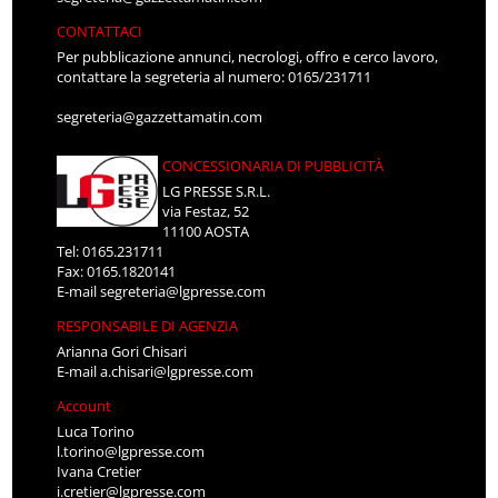
CONTATTACI
Per pubblicazione annunci, necrologi, offro e cerco lavoro,
contattare la segreteria al numero: 0165/231711
segreteria@gazzettamatin.com
CONCESSIONARIA DI PUBBLICITÀ
LG PRESSE S.R.L.
via Festaz, 52
11100 AOSTA
Tel: 0165.231711
Fax: 0165.1820141
E-mail
segreteria@lgpresse.com
RESPONSABILE DI AGENZIA
Arianna Gori Chisari
E-mail
a.chisari@lgpresse.com
Account
Luca Torino
l.torino@lgpresse.com
Ivana Cretier
i.cretier@lgpresse.com