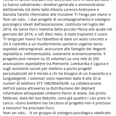
Lo hanno sottolineato i direttori generale e amministrativo
dell’Azienda Usl della Valle d’Aosta Lorenzo Ardissone e
Daniela Tarello riferendosi alle iniziative ‘Ti Tengo per mano’ e
‘Non sei solo… i due progetti di accompagnamento e sostegno
psicologico ideati dall’associazione, costituita nel luglio del
2014, da Sonia Furci mamma della piccola Ylenia alla quale nel
gennaio del 2014, a soli dieci mesi, è stato trapianto il cuore.
‘Ti tengo per mano’ ha l’obiettivo di dare un aiuto concreto a
chi è costretto a un trasferimento sanitario urgente verso
ospedali extraregionali, assicurare alle famiglie dei degenti
ospitalità e, nell’eventualità, sostenerle economicamente. Il
progetto può contare su 35 volontari,su una rete di 200
associazioni ospedaliere tra Piemonte, Lombardia e Liguria e
sugli assistenti sociali per mettere a punto progetti
personalizzati ed è mirato a chi ha bisogno di un trapianto e a
lungodegenti. I volontari sono reperibili dalle 8 alle 20 ai
numeri di telefono 373 7482904/05/06. La collaborazione
dell’Usl passa attraverso la distribuzione del dépliant
informativo all’ospedale Umberto Parini di Aosta. Dal primo
febbraio, data del suo debutto, sono già quattro i casi presi in
carico. «Sono bambini ma l’accesso al progetto non è precluso
a nessuno” ha precisato Furci.
‘Non sei solo… ‘ è un gruppo di sostegno psicologico «dedicato