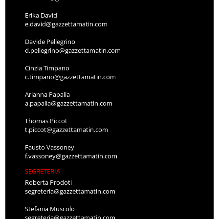
Erika David
e.david@gazzettamatin.com
Davide Pellegrino
d.pellegrino@gazzettamatin.com
Cinzia Timpano
c.timpano@gazzettamatin.com
Arianna Papalia
a.papalia@gazzettamatin.com
Thomas Piccot
t.piccot@gazzettamatin.com
Fausto Vassoney
f.vassoney@gazzettamatin.com
SEGRETERIA
Roberta Prodoti
segreteria@gazzettamatin.com
Stefania Muscolo
segreteria@gazzettamatin.com