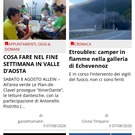
APPUNTAMENTI
,
OGGI &
CRONACA
DOMANI
Etroubles: camper in
COSA FARE NEL FINE
fiamme nella galleria
SETTIMANA IN VALLE
di Echevennoz
D’AOSTA
E in corso l'intervento dei vigili
SABATO 8 AGOSTO ALLEIN –
del fuoco, non ci sono feriti
All’area verde Le Plan-de-
Clavel prosegue “ItinerDante”,
le letture dantesche, con la
partecipazione di Antonello
Pistritto (...
di
di
gazzettamatin
Cinzia Timpano
il 07/08/2026
il 07/08/2026