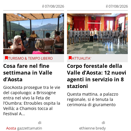
il 07/08/2026
il 07/08/2026
TURISMO & TEMPO LIBERO
ATTUALITA'
Cosa fare nel fine
Corpo forestale della
settimana in Valle
Valle d’Aosta: 12 nuovi
d’Aosta
agenti in servizio in 8
stazioni
GiocAosta prosegue tra le vie
del capoluogo; a Brissogne
Questa mattina, a palazzo
entra nel vivo la Feta de
regionale, si è tenuta la
l’Oumbra; Etroubles ospita la
cerimonia di giuramento
Veillà; a Chamois tocca al
Festival A...
di
di
Aosta
gazzettamatin
ethienne bredy