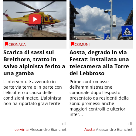
CRONACA
COMUNI
Scarica di sassi sul
Aosta, degrado in via
Breithorn, tratto in
Festaz: installata una
salvo alpinista ferito a
telecamera alla Torre
una gamba
del Lebbroso
L'intervento è avvenuto in
Prime contromosse
parte via terra e in parte con
dell'amministrazione
l'elicottero a causa delle
comunale dopo l'esposto
condizioni meteo. L'alpinista
presentato da residenti della
non ha riportato gravi ferite
zona; promessi anche
maggiori controlli e ulteriori
inter...
di
di
cervinia
Alessandro Bianchet
Aosta
Alessandro Bianchet