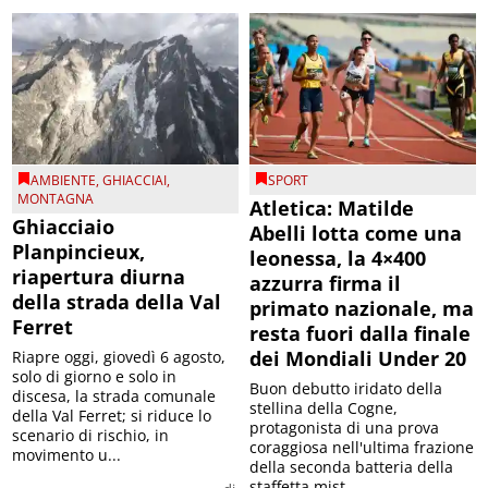
AMBIENTE
,
GHIACCIAI
,
SPORT
MONTAGNA
Atletica: Matilde
Ghiacciaio
Abelli lotta come una
Planpincieux,
leonessa, la 4×400
riapertura diurna
azzurra firma il
della strada della Val
primato nazionale, ma
Ferret
resta fuori dalla finale
dei Mondiali Under 20
Riapre oggi, giovedì 6 agosto,
solo di giorno e solo in
Buon debutto iridato della
discesa, la strada comunale
stellina della Cogne,
della Val Ferret; si riduce lo
protagonista di una prova
scenario di rischio, in
coraggiosa nell'ultima frazione
movimento u...
della seconda batteria della
staffetta mist...