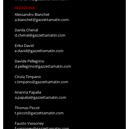
REDAZIONE
Alessandro Bianchet
a.bianchet@gazzettamatin.com
Danila Chenal
d.chenal@gazzettamatin.com
Erika David
e.david@gazzettamatin.com
Davide Pellegrino
d.pellegrino@gazzettamatin.com
Cinzia Timpano
c.timpano@gazzettamatin.com
Arianna Papalia
a.papalia@gazzettamatin.com
Thomas Piccot
t.piccot@gazzettamatin.com
Fausto Vassoney
f.vassoney@gazzettamatin.com