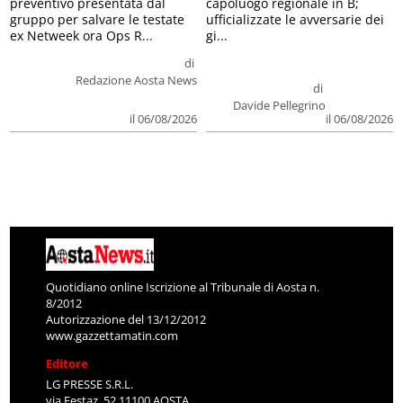
preventivo presentata dal
capoluogo regionale in B;
gruppo per salvare le testate
ufficializzate le avversarie dei
ex Netweek ora Ops R...
gi...
di
Redazione Aosta News
di
Davide Pellegrino
il 06/08/2026
il 06/08/2026
Quotidiano online Iscrizione al Tribunale di Aosta n.
8/2012
Autorizzazione del 13/12/2012
www.gazzettamatin.com
Editore
LG PRESSE S.R.L.
via Festaz, 52 11100 AOSTA