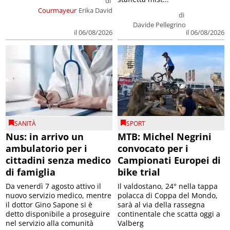
di
Courmayeur
Erika David
di
Davide Pellegrino
il 06/08/2026
il 06/08/2026
SANITÀ
SPORT
Nus: in arrivo un
MTB: Michel Negrini
ambulatorio per i
convocato per i
cittadini senza medico
Campionati Europei di
di famiglia
bike trial
Da venerdì 7 agosto attivo il
Il valdostano, 24° nella tappa
nuovo servizio medico, mentre
polacca di Coppa del Mondo,
il dottor Gino Sapone si è
sarà al via della rassegna
detto disponibile a proseguire
continentale che scatta oggi a
nel servizio alla comunità
Valberg