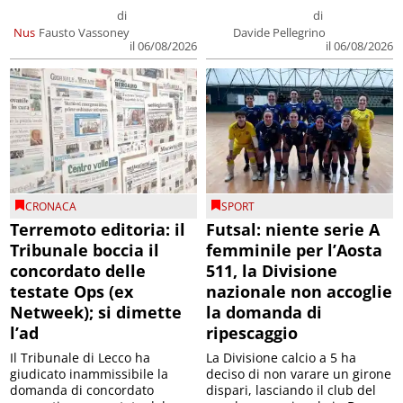
di
di
Nus
Fausto Vassoney
Davide Pellegrino
il 06/08/2026
il 06/08/2026
CRONACA
SPORT
Terremoto editoria: il
Futsal: niente serie A
Tribunale boccia il
femminile per l’Aosta
concordato delle
511, la Divisione
testate Ops (ex
nazionale non accoglie
Netweek); si dimette
la domanda di
l’ad
ripescaggio
Il Tribunale di Lecco ha
La Divisione calcio a 5 ha
giudicato inammissibile la
deciso di non varare un girone
domanda di concordato
dispari, lasciando il club del