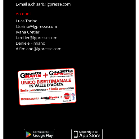
E-mail
a.chisari@lgpresse.com
Account
Luca Torino
l.torino@lgpresse.com
Ivana Cretier
i.cretier@lgpresse.com
Daniele Fimiano
d.fimiano@lgpresse.com