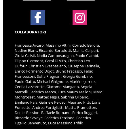
COLLABORATORI
Francesca Arcaro, Massimo Altini, Corrado Bellora,
Nadine Blanc, Riccardo Bortolotti, Manila Calipari,
Giulia Calisti, Nadia Camposaragna, Paolo Ciambi,
Filippo Clermont, Carol Di Vito, Christian Leo
Dufour, Christian Evaspasiano, Giuseppe Farinella,
Enrico Formento Dojot, Bruno Fracasso, Fabio
Francesconi, Sofia Fregnani, Giorgia Gambino,
Paolo Gatto, Michael Ghignone, Marlène Jorrioz,
Cecilia Lazzarotto, Giacomo Mangano, Angela
Marrelli, Federico Mecca, Luca Mauro Melloni, Marc
Montrosset, Matteo Nigra, Sabrina Olibano,
Emiliano Pala, Gabriele Peloso, Maurizio Pitti, Loris
Ponsetto, Andrea Portigliatti, Mattia Pramotton,
Deniel Pession, Raffaele Romano, Enrico Ruggeri,
Riccardo Savoye, Federica Tercinod, Federico
Tigellio Benvenuto, Luca Massimo Trifilò