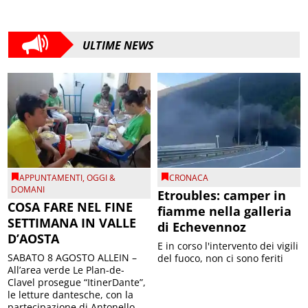
ULTIME NEWS
APPUNTAMENTI
,
OGGI &
CRONACA
DOMANI
Etroubles: camper in
COSA FARE NEL FINE
fiamme nella galleria
SETTIMANA IN VALLE
di Echevennoz
D’AOSTA
E in corso l'intervento dei vigili
SABATO 8 AGOSTO ALLEIN –
del fuoco, non ci sono feriti
All’area verde Le Plan-de-
Clavel prosegue “ItinerDante”,
le letture dantesche, con la
partecipazione di Antonello