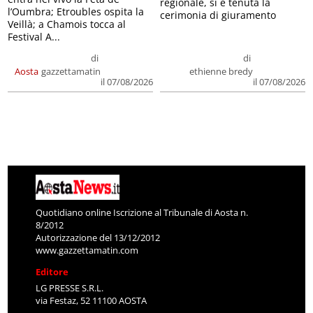
regionale, si è tenuta la
l’Oumbra; Etroubles ospita la
cerimonia di giuramento
Veillà; a Chamois tocca al
Festival A...
di
di
Aosta
gazzettamatin
ethienne bredy
il 07/08/2026
il 07/08/2026
Quotidiano online Iscrizione al Tribunale di Aosta n.
8/2012
Autorizzazione del 13/12/2012
www.gazzettamatin.com
Editore
LG PRESSE S.R.L.
via Festaz, 52 11100 AOSTA