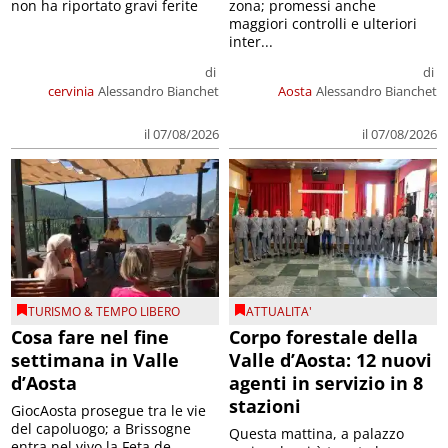
non ha riportato gravi ferite
zona; promessi anche
maggiori controlli e ulteriori
inter...
di
di
cervinia
Alessandro Bianchet
Aosta
Alessandro Bianchet
il 07/08/2026
il 07/08/2026
TURISMO & TEMPO LIBERO
ATTUALITA'
Cosa fare nel fine
Corpo forestale della
settimana in Valle
Valle d’Aosta: 12 nuovi
d’Aosta
agenti in servizio in 8
stazioni
GiocAosta prosegue tra le vie
del capoluogo; a Brissogne
Questa mattina, a palazzo
entra nel vivo la Feta de