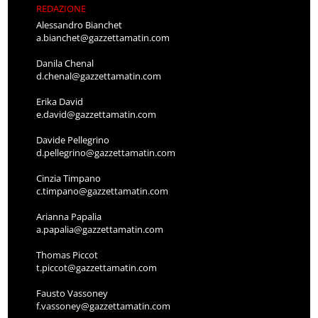
REDAZIONE
Alessandro Bianchet
a.bianchet@gazzettamatin.com
Danila Chenal
d.chenal@gazzettamatin.com
Erika David
e.david@gazzettamatin.com
Davide Pellegrino
d.pellegrino@gazzettamatin.com
Cinzia Timpano
c.timpano@gazzettamatin.com
Arianna Papalia
a.papalia@gazzettamatin.com
Thomas Piccot
t.piccot@gazzettamatin.com
Fausto Vassoney
f.vassoney@gazzettamatin.com