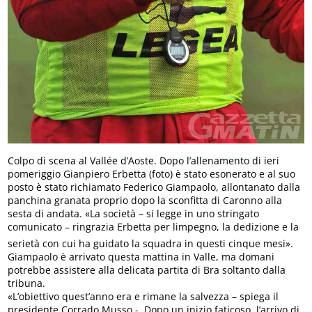
Colpo di scena al Vallée d’Aoste. Dopo l’allenamento di ieri
pomeriggio Gianpiero Erbetta (foto) è stato esonerato e al suo
posto è stato richiamato Federico Giampaolo, allontanato dalla
panchina granata proprio dopo la sconfitta di Caronno alla
sesta di andata. «La società – si legge in uno stringato
comunicato – ringrazia Erbetta per limpegno, la dedizione e la
serietà con cui ha guidato la squadra in questi cinque mesi».
Giampaolo è arrivato questa mattina in Valle, ma domani
potrebbe assistere alla delicata partita di Bra soltanto dalla
tribuna.
«L’obiettivo quest’anno era e rimane la salvezza – spiega il
presidente Corrado Musso -. Dopo un inizio faticoso, l’arrivo di