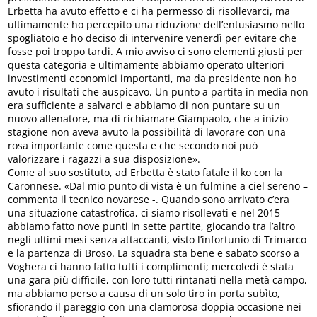
Erbetta ha avuto effetto e ci ha permesso di risollevarci, ma
ultimamente ho percepito una riduzione dell’entusiasmo nello
spogliatoio e ho deciso di intervenire venerdì per evitare che
fosse poi troppo tardi. A mio avviso ci sono elementi giusti per
questa categoria e ultimamente abbiamo operato ulteriori
investimenti economici importanti, ma da presidente non ho
avuto i risultati che auspicavo. Un punto a partita in media non
era sufficiente a salvarci e abbiamo di non puntare su un
nuovo allenatore, ma di richiamare Giampaolo, che a inizio
stagione non aveva avuto la possibilità di lavorare con una
rosa importante come questa e che secondo noi può
valorizzare i ragazzi a sua disposizione».
Come al suo sostituto, ad Erbetta è stato fatale il ko con la
Caronnese. «Dal mio punto di vista è un fulmine a ciel sereno –
commenta il tecnico novarese -. Quando sono arrivato c’era
una situazione catastrofica, ci siamo risollevati e nel 2015
abbiamo fatto nove punti in sette partite, giocando tra l’altro
negli ultimi mesi senza attaccanti, visto l’infortunio di Trimarco
e la partenza di Broso. La squadra sta bene e sabato scorso a
Voghera ci hanno fatto tutti i complimenti; mercoledì è stata
una gara più difficile, con loro tutti rintanati nella metà campo,
ma abbiamo perso a causa di un solo tiro in porta subìto,
sfiorando il pareggio con una clamorosa doppia occasione nei