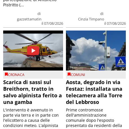
Pistritto (...
di
di
gazzettamatin
Cinzia Timpano
il 07/08/2026
il 07/08/2026
CRONACA
COMUNI
Scarica di sassi sul
Aosta, degrado in via
Breithorn, tratto in
Festaz: installata una
salvo alpinista ferito a
telecamera alla Torre
una gamba
del Lebbroso
L'intervento è avvenuto in
Prime contromosse
parte via terra e in parte con
dell'amministrazione
l'elicottero a causa delle
comunale dopo l'esposto
condizioni meteo. L'alpinista
presentato da residenti della