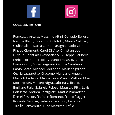
COLLABORATORI
Francesca Arcaro, Massimo Altini, Corrado Bellora,
Nadine Blanc, Riccardo Bortolotti, Manila Calipari,
Giulia Calisti, Nadia Camposaragna, Paolo Ciambi,
Filippo Clermont, Carol Di Vito, Christian Leo
Dufour, Christian Evaspasiano, Giuseppe Farinella,
Enrico Formento Dojot, Bruno Fracasso, Fabio
Francesconi, Sofia Fregnani, Giorgia Gambino,
Paolo Gatto, Michael Ghignone, Marlène Jorrioz,
Cecilia Lazzarotto, Giacomo Mangano, Angela
Marrelli, Federico Mecca, Luca Mauro Melloni, Marc
Montrosset, Matteo Nigra, Sabrina Olibano,
Emiliano Pala, Gabriele Peloso, Maurizio Pitti, Loris
Ponsetto, Andrea Portigliatti, Mattia Pramotton,
Deniel Pession, Raffaele Romano, Enrico Ruggeri,
Riccardo Savoye, Federica Tercinod, Federico
Tigellio Benvenuto, Luca Massimo Trifilò