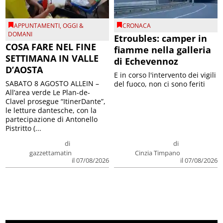
APPUNTAMENTI
,
OGGI &
CRONACA
DOMANI
Etroubles: camper in
COSA FARE NEL FINE
fiamme nella galleria
SETTIMANA IN VALLE
di Echevennoz
D’AOSTA
E in corso l'intervento dei vigili
SABATO 8 AGOSTO ALLEIN –
del fuoco, non ci sono feriti
All’area verde Le Plan-de-
Clavel prosegue “ItinerDante”,
le letture dantesche, con la
partecipazione di Antonello
Pistritto (...
di
di
gazzettamatin
Cinzia Timpano
il 07/08/2026
il 07/08/2026