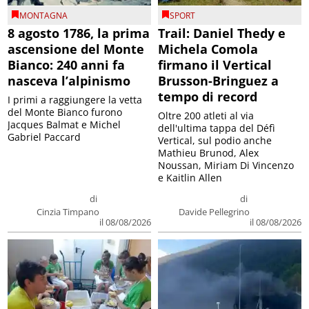
MONTAGNA
SPORT
8 agosto 1786, la prima
Trail: Daniel Thedy e
ascensione del Monte
Michela Comola
Bianco: 240 anni fa
firmano il Vertical
nasceva l’alpinismo
Brusson-Bringuez a
tempo di record
I primi a raggiungere la vetta
del Monte Bianco furono
Oltre 200 atleti al via
Jacques Balmat e Michel
dell'ultima tappa del Défì
Gabriel Paccard
Vertical, sul podio anche
Mathieu Brunod, Alex
Noussan, Miriam Di Vincenzo
e Kaitlin Allen
di
di
Cinzia Timpano
Davide Pellegrino
il 08/08/2026
il 08/08/2026