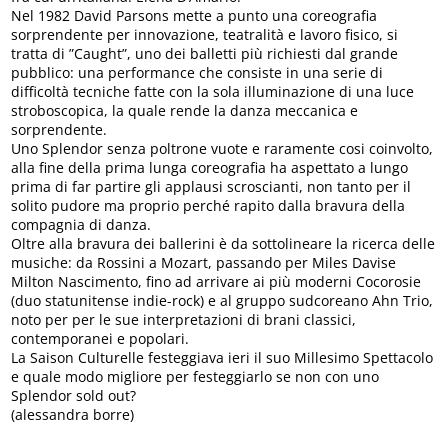
Nel 1982 David Parsons mette a punto una coreografia
sorprendente per innovazione, teatralità e lavoro fisico, si
tratta di ”Caught”, uno dei balletti più richiesti dal grande
pubblico: una performance che consiste in una serie di
difficoltà tecniche fatte con la sola illuminazione di una luce
stroboscopica, la quale rende la danza meccanica e
sorprendente.
Uno Splendor senza poltrone vuote e raramente cosi coinvolto,
alla fine della prima lunga coreografia ha aspettato a lungo
prima di far partire gli applausi scroscianti, non tanto per il
solito pudore ma proprio perché rapito dalla bravura della
compagnia di danza.
Oltre alla bravura dei ballerini è da sottolineare la ricerca delle
musiche: da Rossini a Mozart, passando per Miles Davise
Milton Nascimento, fino ad arrivare ai più moderni Cocorosie
(duo statunitense indie-rock) e al gruppo sudcoreano Ahn Trio,
noto per per le sue interpretazioni di brani classici,
contemporanei e popolari.
La Saison Culturelle festeggiava ieri il suo Millesimo Spettacolo
e quale modo migliore per festeggiarlo se non con uno
Splendor sold out?
(alessandra borre)