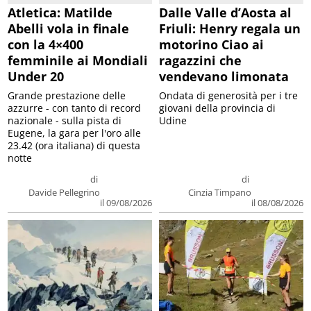
Atletica: Matilde
Dalle Valle d’Aosta al
Abelli vola in finale
Friuli: Henry regala un
con la 4×400
motorino Ciao ai
femminile ai Mondiali
ragazzini che
Under 20
vendevano limonata
Grande prestazione delle
Ondata di generosità per i tre
azzurre - con tanto di record
giovani della provincia di
nazionale - sulla pista di
Udine
Eugene, la gara per l'oro alle
23.42 (ora italiana) di questa
notte
di
di
Davide Pellegrino
Cinzia Timpano
il 09/08/2026
il 08/08/2026