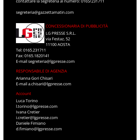
contattare la segreteria al numero: 0165/231711
segreteria@gazzettamatin.com
CONCESSIONARIA DI PUBBLICITÀ
LG PRESSE S.R.L.
via Festaz, 52
11100 AOSTA
Tel: 0165.231711
Fax: 0165.1820141
E-mail
segreteria@lgpresse.com
RESPONSABILE DI AGENZIA
Arianna Gori Chisari
E-mail
a.chisari@lgpresse.com
Account
Luca Torino
l.torino@lgpresse.com
Ivana Cretier
i.cretier@lgpresse.com
Daniele Fimiano
d.fimiano@lgpresse.com