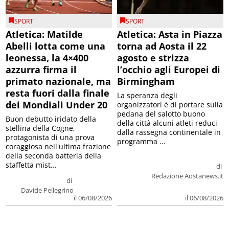
SPORT
SPORT
Atletica: Matilde
Atletica: Asta in Piazza
Abelli lotta come una
torna ad Aosta il 22
leonessa, la 4×400
agosto e strizza
azzurra firma il
l’occhio agli Europei di
primato nazionale, ma
Birmingham
resta fuori dalla finale
La speranza degli
dei Mondiali Under 20
organizzatori è di portare sulla
pedana del salotto buono
Buon debutto iridato della
della città alcuni atleti reduci
stellina della Cogne,
dalla rassegna continentale in
protagonista di una prova
programma ...
coraggiosa nell'ultima frazione
della seconda batteria della
staffetta mist...
di
Redazione Aostanews.it
di
Davide Pellegrino
il 06/08/2026
il 06/08/2026