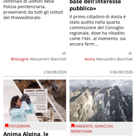
base dell’interesse
centinaio di uomini della
Polizia penitenziaria,
pubblico»
provenienti da tutti gli istituti
Il primo cittadino di Aosta è
del Provveditorato
stato audito nella quarta
commissione del Consiglio
regionale, dove ha ribadito
come l'iter, al momento, sia
ancora ferm...
di
di
Brissogne
Alessandro Bianchet
Aosta
Alessandro Bianchet
il 06/08/2026
il 06/08/2026
FOTOGRAFIA
AMBIENTE
,
GHIACCIAI
,
MONTAGNA
Anima Alpina, le