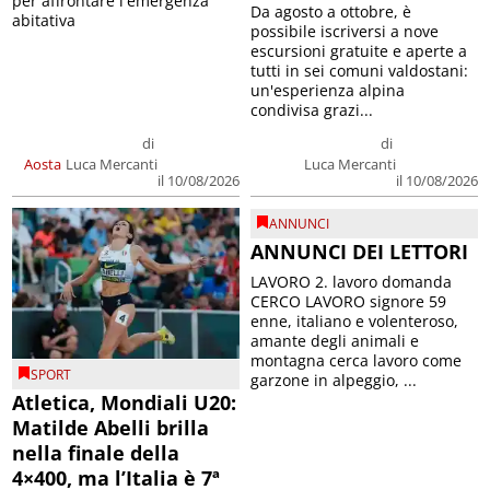
per affrontare l'emergenza
Da agosto a ottobre, è
abitativa
possibile iscriversi a nove
escursioni gratuite e aperte a
tutti in sei comuni valdostani:
un'esperienza alpina
condivisa grazi...
di
di
Aosta
Luca Mercanti
Luca Mercanti
il 10/08/2026
il 10/08/2026
ANNUNCI
ANNUNCI DEI LETTORI
LAVORO 2. lavoro domanda
CERCO LAVORO signore 59
enne, italiano e volenteroso,
amante degli animali e
montagna cerca lavoro come
SPORT
garzone in alpeggio, ...
Atletica, Mondiali U20:
Matilde Abelli brilla
nella finale della
4×400, ma l’Italia è 7ª