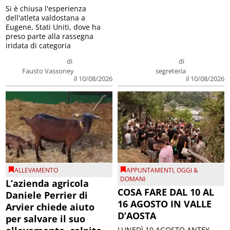
Si è chiusa l'esperienza
dell'atleta valdostana a
Eugene, Stati Uniti, dove ha
preso parte alla rassegna
iridata di categoria
di
di
Fausto Vassoney
segreteria
il 10/08/2026
il 10/08/2026
ALLEVAMENTO
APPUNTAMENTI
,
OGGI &
DOMANI
L’azienda agricola
COSA FARE DAL 10 AL
Daniele Perrier di
16 AGOSTO IN VALLE
Arvier chiede aiuto
D’AOSTA
per salvare il suo
LUNEDÌ 10 AGOSTO ANTEY-