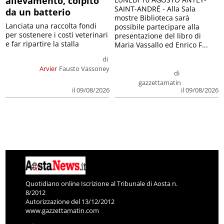
allevamento, colpito
SAINT-ANDRÉ - Alla Sala
da un batterio
mostre Biblioteca sarà
Lanciata una raccolta fondi
possibile partecipare alla
per sostenere i costi veterinari
presentazione del libro di
e far ripartire la stalla
Maria Vassallo ed Enrico F...
di
Arvier
Fausto Vassoney
di
gazzettamatin
il 09/08/2026
il 09/08/2026
Quotidiano online Iscrizione al Tribunale di Aosta n.
8/2012
Autorizzazione del 13/12/2012
www.gazzettamatin.com