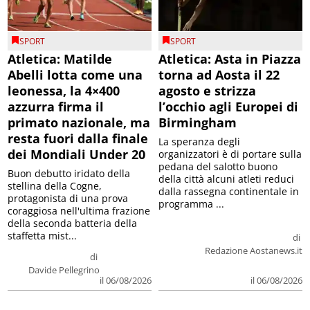
SPORT
SPORT
Atletica: Matilde
Atletica: Asta in Piazza
Abelli lotta come una
torna ad Aosta il 22
leonessa, la 4×400
agosto e strizza
azzurra firma il
l’occhio agli Europei di
primato nazionale, ma
Birmingham
resta fuori dalla finale
La speranza degli
dei Mondiali Under 20
organizzatori è di portare sulla
pedana del salotto buono
Buon debutto iridato della
della città alcuni atleti reduci
stellina della Cogne,
dalla rassegna continentale in
protagonista di una prova
programma ...
coraggiosa nell'ultima frazione
della seconda batteria della
staffetta mist...
di
Redazione Aostanews.it
di
Davide Pellegrino
il 06/08/2026
il 06/08/2026