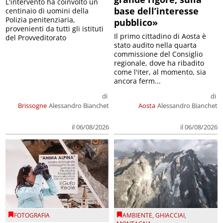
L'intervento ha coinvolto un
base dell’interesse
centinaio di uomini della
Polizia penitenziaria,
pubblico»
provenienti da tutti gli istituti
Il primo cittadino di Aosta è
del Provveditorato
stato audito nella quarta
commissione del Consiglio
regionale, dove ha ribadito
come l'iter, al momento, sia
ancora ferm...
di
di
Brissogne
Alessandro Bianchet
Aosta
Alessandro Bianchet
il 06/08/2026
il 06/08/2026
FOTOGRAFIA
AMBIENTE
,
GHIACCIAI
,