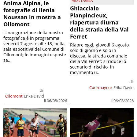
MONTAGNA
Anima Alpina, le
Ghiacciaio
fotografie di Ilenia
Planpincieux,
Noussan in mostra a
riapertura diurna
Ollomont
della strada della Val
L'inaugurazione della mostra
Ferret
fotografica è in programma
venerdì 7 agosto alle 18, nella
Riapre oggi, giovedì 6 agosto,
sala espositiva del Comune di
solo di giorno e solo in
Ollomont; le immagini esposte
discesa, la strada comunale
sa...
della Val Ferret; si riduce lo
scenario di rischio, in
movimento u...
di
Courmayeur
Erika David
di
Ollomont
Erika David
il 06/08/2026
il 06/08/2026