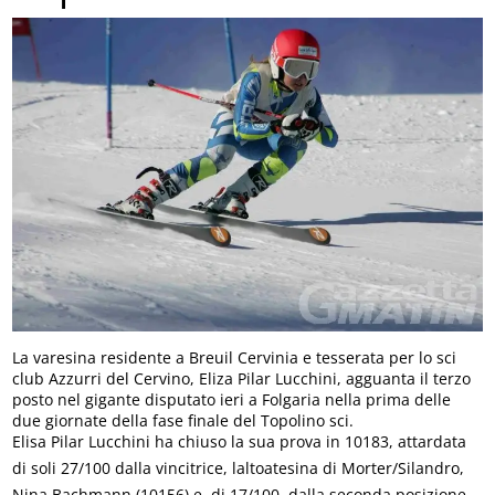
La varesina residente a Breuil Cervinia e tesserata per lo sci
club Azzurri del Cervino, Eliza Pilar Lucchini, agguanta il terzo
posto nel gigante disputato ieri a Folgaria nella prima delle
due giornate della fase finale del Topolino sci.
Elisa Pilar Lucchini ha chiuso la sua prova in 10183, attardata
di soli 27/100 dalla vincitrice, laltoatesina di Morter/Silandro,
Nina Bachmann (10156) e, di 17/100, dalla seconda posizione,