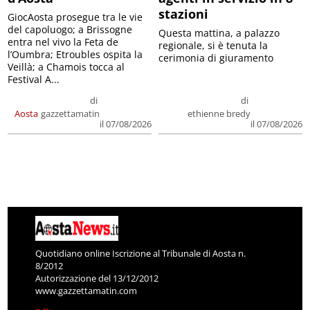
stazioni
GiocAosta prosegue tra le vie
del capoluogo; a Brissogne
Questa mattina, a palazzo
entra nel vivo la Feta de
regionale, si è tenuta la
l’Oumbra; Etroubles ospita la
cerimonia di giuramento
Veillà; a Chamois tocca al
Festival A...
di
di
Aosta
gazzettamatin
ethienne bredy
il 07/08/2026
il 07/08/2026
Quotidiano online Iscrizione al Tribunale di Aosta n.
8/2012
Autorizzazione del 13/12/2012
www.gazzettamatin.com