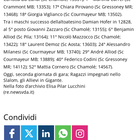
Crammont MB; 13353); 17ª Chiara Pirovano (Sc Gressoney MR;
13468); 18ª Giorgia Viglianco (Sc Courmayeur MB; 13502).
Tra i maschi successo dellaltoatesino Damian Hofer in 12828,
al 5° posto Giovanni Zazzaro (Sc Chamolé; 13155); 6° Benjamin
Alliod (Sc Pila; 13164); 11° Nicolò Mazzocco (Sc Chamolé;
13422); 18° Laurent Demoz (Sc Aosta; 13603); 24° Alessandro
Milanesi (Sc Courmayeur MB; 13740); 29° André Alliod (Sc
Courmayeur MB; 13889); 40° Federico Codini (Sc Gressoney
MR; 14112); 52° Mattia Cornero (Sc Chamolé; 14567).
Oggi, seconda giornata di gara; Ragazzi impegnati nello
Slalom, gli Allievi in Gigante.
Nella foto d’archivio Elisa Pilar Lucchini
(re.newsvda.it)
Condividi