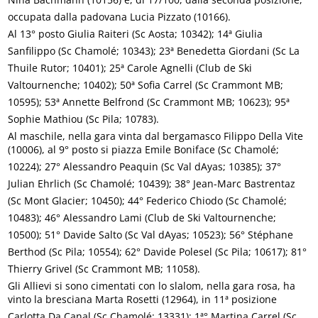
occupata dalla padovana Lucia Pizzato (10166).
Al 13° posto Giulia Raiteri (Sc Aosta; 10342); 14ª Giulia
Sanfilippo (Sc Chamolé; 10343); 23ª Benedetta Giordani (Sc La
Thuile Rutor; 10401); 25ª Carole Agnelli (Club de Ski
Valtournenche; 10402); 50ª Sofia Carrel (Sc Crammont MB;
10595); 53ª Annette Belfrond (Sc Crammont MB; 10623); 95ª
Sophie Mathiou (Sc Pila; 10783).
Al maschile, nella gara vinta dal bergamasco Filippo Della Vite
(10006), al 9° posto si piazza Emile Boniface (Sc Chamolé;
10224); 27° Alessandro Peaquin (Sc Val dAyas; 10385); 37°
Julian Ehrlich (Sc Chamolé; 10439); 38° Jean-Marc Bastrentaz
(Sc Mont Glacier; 10450); 44° Federico Chiodo (Sc Chamolé;
10483); 46° Alessandro Lami (Club de Ski Valtournenche;
10500); 51° Davide Salto (Sc Val dAyas; 10523); 56° Stéphane
Berthod (Sc Pila; 10554); 62° Davide Polesel (Sc Pila; 10617); 81°
Thierry Grivel (Sc Crammont MB; 11058).
Gli Allievi si sono cimentati con lo slalom, nella gara rosa, ha
vinto la bresciana Marta Rosetti (12964), in 11ª posizione
Carlotta Da Canal (Sc Chamolé; 13331); 1ª° Martina Carrel (Sc