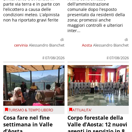
parte via terra e in parte con
dell'amministrazione
l'elicottero a causa delle
comunale dopo l'esposto
condizioni meteo. L'alpinista
presentato da residenti della
non ha riportato gravi ferite
zona; promessi anche
maggiori controlli e ulteriori
inter...
di
di
cervinia
Alessandro Bianchet
Aosta
Alessandro Bianchet
il 07/08/2026
il 07/08/2026
TURISMO & TEMPO LIBERO
ATTUALITA'
Cosa fare nel fine
Corpo forestale della
settimana in Valle
Valle d’Aosta: 12 nuovi
d’Aosta
agenti in servizio in 8