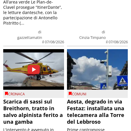
All’area verde Le Plan-de-
Clavel prosegue “ItinerDante”,
le letture dantesche, con la
partecipazione di Antonello
Pistritto (...
di
di
gazzettamatin
Cinzia Timpano
il 07/08/2026
il 07/08/2026
CRONACA
COMUNI
Scarica di sassi sul
Aosta, degrado in via
Breithorn, tratto in
Festaz: installata una
salvo alpinista ferito a
telecamera alla Torre
una gamba
del Lebbroso
L'intervento è avvenuto in
Prime contromosse