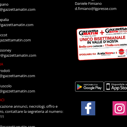
Daniele Fimiano
mpano
d.fimiano@lgpresse.com
o@gazzettamatin.com
apalia
@gazzettamatin.com
ccot
gazzettamatin.com
ssoney
y@gazzettamatin.com
IA
rodoti
a@gazzettamatin.com
Muscolo
a@gazzettamatin.com
ACI
cazione annunci, necrologi, offro e
ro, contattare la segreteria al numero:
711
a@gazzettamatin.com