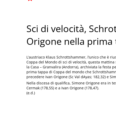
Sci di velocità, Schr
Origone nella prima
L’austriaco Klaus Schrottshammer, l’unico che è rius
Coppa del Mondo di sci di velocità, questa mattina s
la Casa – Granvalira (Andorra), archiviata la festa per i
prima tappa di Coppa del mondo che Schrottshammer
precedere Ivan Origone (Sc Val dAyas; 182,32) e Sim
Nella discesa di qualifica, Simone Origone era in t
Cermak (178,55) e a Ivan Origone (178,47).
(e.d.)