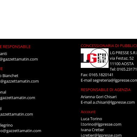
CONCESSIONARIA DI PUBBLIC
E RESPONSABILE
LG PRESSE S.R.
anti
via Festaz, 52
i@gazzettamatin.com
11100 AOSTA
NE
Tel: 0165.2317
Fax: 0165.1820141
o Bianchet
E-mail
segreteria@lgpresse.co
t@gazzettamatin.com
RESPONSABILE DI AGENZIA
enal
Arianna Gori Chisari
gazzettamatin.com
E-mail
a.chisari@lgpresse.com
d
Account
azzettamatin.com
Luca Torino
l.torino@lgpresse.com
legrino
Ivana Cretier
ino@gazzettamatin.com
i.cretier@lgpresse.com