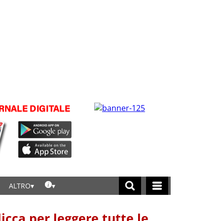
ALTRO
licca per leggere tutte le