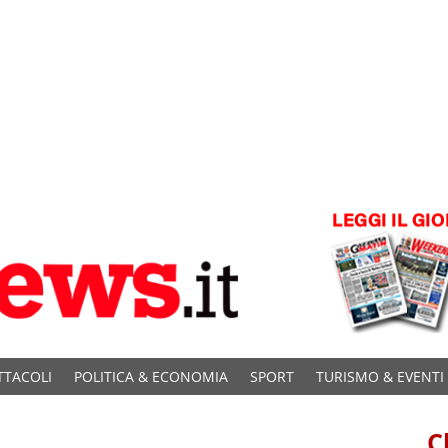
TTACOLI
POLITICA & ECONOMIA
SPORT
TURISMO & EVENTI
C