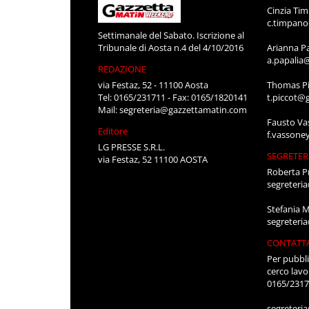
Cinzia Ti
c.timpan
Settimanale del Sabato. Iscrizione al
Tribunale di Aosta n.4 del 4/10/2016
Arianna P
a.papalia
REDAZIONE
via Festaz, 52 - 11100 Aosta
Thomas Pi
Tel: 0165/231711 - Fax: 0165/1820141
t.piccot@
Mail:
segreteria@gazzettamatin.com
Fausto Va
Editore
f.vassone
LG PRESSE S.R.L.
SEGRETER
via Festaz, 52 11100 AOSTA
Roberta P
segreteri
Stefania 
segreteri
CONTATT
Per pubbli
cerco lavo
0165/231
segreteri