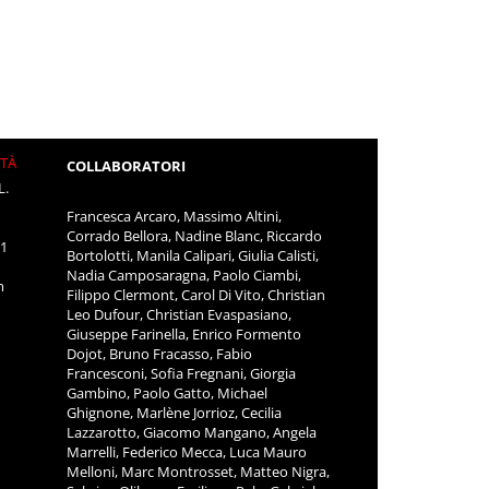
ITÀ
COLLABORATORI
L.
Francesca Arcaro, Massimo Altini,
Corrado Bellora, Nadine Blanc, Riccardo
11
Bortolotti, Manila Calipari, Giulia Calisti,
Nadia Camposaragna, Paolo Ciambi,
m
Filippo Clermont, Carol Di Vito, Christian
Leo Dufour, Christian Evaspasiano,
Giuseppe Farinella, Enrico Formento
Dojot, Bruno Fracasso, Fabio
Francesconi, Sofia Fregnani, Giorgia
Gambino, Paolo Gatto, Michael
Ghignone, Marlène Jorrioz, Cecilia
Lazzarotto, Giacomo Mangano, Angela
Marrelli, Federico Mecca, Luca Mauro
Melloni, Marc Montrosset, Matteo Nigra,