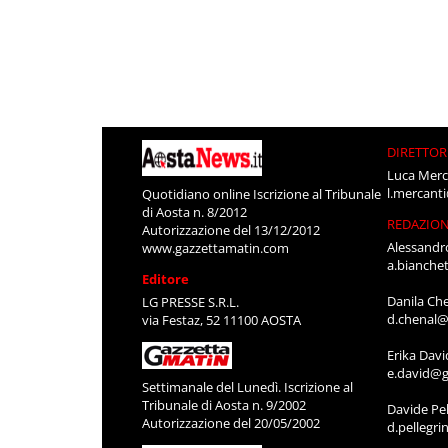
DIRETTOR
Luca Merc
l.mercant
Quotidiano online Iscrizione al Tribunale
di Aosta n. 8/2012
REDAZIO
Autorizzazione del 13/12/2012
Alessandr
www.gazzettamatin.com
a.bianche
Editore
Danila Ch
LG PRESSE S.R.L.
d.chenal@
via Festaz, 52 11100 AOSTA
Erika Davi
e.david@g
Settimanale del Lunedì. Iscrizione al
Tribunale di Aosta n. 9/2002
Davide Pel
Autorizzazione del 20/05/2002
d.pellegr