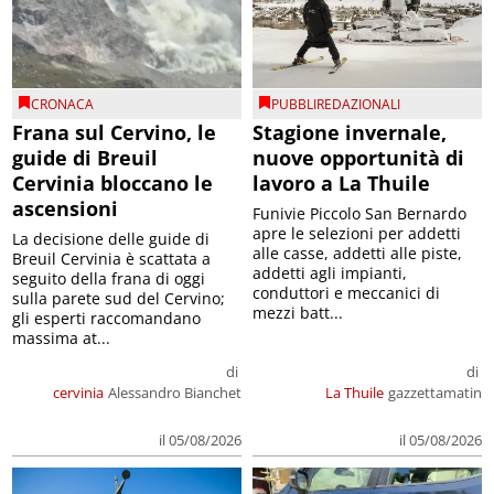
CRONACA
PUBBLIREDAZIONALI
Frana sul Cervino, le
Stagione invernale,
guide di Breuil
nuove opportunità di
Cervinia bloccano le
lavoro a La Thuile
ascensioni
Funivie Piccolo San Bernardo
apre le selezioni per addetti
La decisione delle guide di
alle casse, addetti alle piste,
Breuil Cervinia è scattata a
addetti agli impianti,
seguito della frana di oggi
conduttori e meccanici di
sulla parete sud del Cervino;
mezzi batt...
gli esperti raccomandano
massima at...
di
di
cervinia
Alessandro Bianchet
La Thuile
gazzettamatin
il 05/08/2026
il 05/08/2026