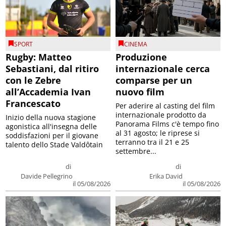
SPORT
CINEMA
Rugby: Matteo
Produzione
Sebastiani, dal ritiro
internazionale cerca
con le Zebre
comparse per un
all’Accademia Ivan
nuovo film
Francescato
Per aderire al casting del film
internazionale prodotto da
Inizio della nuova stagione
Panorama Films c'è tempo fino
agonistica all'insegna delle
al 31 agosto; le riprese si
soddisfazioni per il giovane
terranno tra il 21 e 25
talento dello Stade Valdôtain
settembre...
di
di
Davide Pellegrino
Erika David
il 05/08/2026
il 05/08/2026