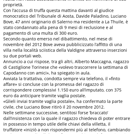
proprietà.
Con l’accusa di truffa questa mattina davanti al giudice
monocratico del Tribunale di Aosta, Davide Paladino, Luciano
Bove, 47 anni originario di Salerno ma residente a La Thuile, è
stato condannato alla pena di 9 mesi di reclusione e al
pagamento di una multa di 300 euro.
Secondo quanto emerso nel dibattimento, nel mese di
novembre del 2012 Bove aveva pubblicizzato l’affitto di una
villa nella località sciistica della Valdigne attraverso inserzioni
su due portali web.
Annuncio a cui rispose, tra gli altri, Alberto Maccagna, ragazzo
di Castiglione Torinese che «volevo trascorrere la settimana di
Capodanno con amici», ha spiegato in aula.
Avviata la trattativa, condotta sempre via telefono, il «finto
affare» si concluse con la promessa del ragazzo di
corrispondere complessivi 1.150 euro all’imputato, con 375
euro da anticipare tramite vaglia postale.
«Glieli inviai tramite vaglia postale», ha confermato la parte
civile, che Luciano Bove ritirò il 20 novembre 2012.
Nelle settimane successive, sentitosi forse ‘braccato’
dall’insistenza con la quale il ragazzo chiedeva di poter entrare
in possesso in tempo utile delle chiavi della villetta, il
truffatore «iniziò a non rispondermi più al telefono, cambiando