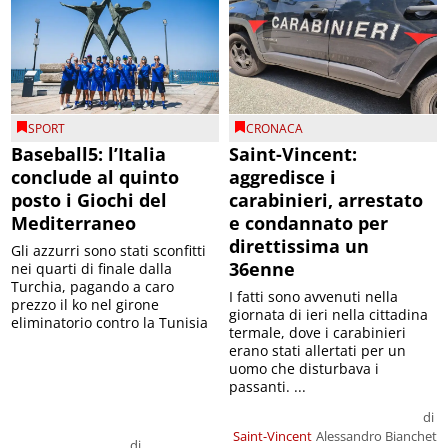
SPORT
CRONACA
Baseball5: l’Italia
Saint-Vincent:
conclude al quinto
aggredisce i
posto i Giochi del
carabinieri, arrestato
Mediterraneo
e condannato per
direttissima un
Gli azzurri sono stati sconfitti
36enne
nei quarti di finale dalla
Turchia, pagando a caro
I fatti sono avvenuti nella
prezzo il ko nel girone
giornata di ieri nella cittadina
eliminatorio contro la Tunisia
termale, dove i carabinieri
erano stati allertati per un
uomo che disturbava i
passanti. ...
di
Saint-Vincent
Alessandro Bianchet
di