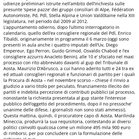
udienze preliminari istruite nell’ambito dell’inchiesta sulle
presunte ‘spese pazze’ dei gruppi consiliari di Alpe, Fédération
Autonomiste, Pd, Pdl, Stella Alpina e Union Valdôtaine nella XIII
legislatura, nel periodo dal 2009 al 2012.
L’appuntamento odierno, dopo l’ultimo interrogatorio in
calendario, quello dell’ex consigliere regionale del Pdl, Enrico
Tibaldi, originariamente in programma il 6 marzo (oggi sono
presenti in aula anche i quattro imputati dell’Uv, Diego
Empereur, Ego Perron, Guido Grimod, Osvaldo Chabod e l’ex
consigliere azzurro Anacleto Benin), alle 10 e’ sfociato nel maxi
processo con rito abbreviato davanti al gup del Tribunale di
Aosta, Maurizio D’Abrusco, a cui hanno aderito tutti e 24 tra ex
ed attuali consiglieri regionali e funzionari di partito per i quali
la Procura di Aosta – nel novembre scorso – chiese il rinvio a
giudizio a vario titolo per peculato, finanziamento illecito dei
partiti e indebita percezione di contributi pubblici (al processo,
nonostante la richiesta presentata al gup stante l’interesse
pubblico dell’oggetto del procedimento, dopo il no pressoche’
unanime delle difese, i giornalisti non sono stati ammessi).
Questa mattina, quindi, il procuratore capo di Aosta, Marilinda
Mineccia, produrrà la sua requisitoria, contestando ai diversi
politici coinvolti qualcosa come un milione 495 mila 900 euro
di rimborsi, per poi concludere con la formulazione delle