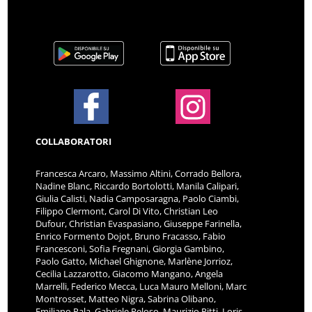
COLLABORATORI
Francesca Arcaro, Massimo Altini, Corrado Bellora,
Nadine Blanc, Riccardo Bortolotti, Manila Calipari,
Giulia Calisti, Nadia Camposaragna, Paolo Ciambi,
Filippo Clermont, Carol Di Vito, Christian Leo
Dufour, Christian Evaspasiano, Giuseppe Farinella,
Enrico Formento Dojot, Bruno Fracasso, Fabio
Francesconi, Sofia Fregnani, Giorgia Gambino,
Paolo Gatto, Michael Ghignone, Marlène Jorrioz,
Cecilia Lazzarotto, Giacomo Mangano, Angela
Marrelli, Federico Mecca, Luca Mauro Melloni, Marc
Montrosset, Matteo Nigra, Sabrina Olibano,
Emiliano Pala, Gabriele Peloso, Maurizio Pitti, Loris