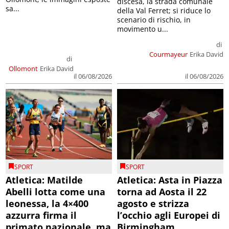
discesa, la strada comunale
sa...
della Val Ferret; si riduce lo
scenario di rischio, in
movimento u...
di
Courmayeur
Erika David
di
Ollomont
Erika David
il 06/08/2026
il 06/08/2026
SPORT
SPORT
Atletica: Matilde
Atletica: Asta in Piazza
Abelli lotta come una
torna ad Aosta il 22
leonessa, la 4×400
agosto e strizza
azzurra firma il
l’occhio agli Europei di
primato nazionale, ma
Birmingham