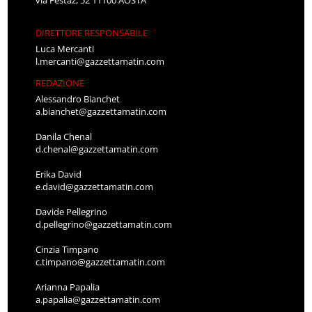
via Festaz, 52 11100 AOSTA
DIRETTORE RESPONSABILE
Luca Mercanti
l.mercanti@gazzettamatin.com
REDAZIONE
Alessandro Bianchet
a.bianchet@gazzettamatin.com
Danila Chenal
d.chenal@gazzettamatin.com
Erika David
e.david@gazzettamatin.com
Davide Pellegrino
d.pellegrino@gazzettamatin.com
Cinzia Timpano
c.timpano@gazzettamatin.com
Arianna Papalia
a.papalia@gazzettamatin.com