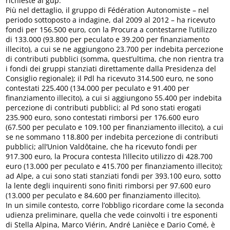
richieste al gup.
Più nel dettaglio, il gruppo di Fédération Autonomiste – nel
periodo sottoposto a indagine, dal 2009 al 2012 – ha ricevuto
fondi per 156.500 euro, con la Procura a contestarne l’utilizzo
di 133.000 (93.800 per peculato e 39.200 per finanziamento
illecito), a cui se ne aggiungono 23.700 per indebita percezione
di contributi pubblici (somma, quest’ultima, che non rientra tra
i fondi dei gruppi stanziati direttamente dalla Presidenza del
Consiglio regionale); il Pdl ha ricevuto 314.500 euro, ne sono
contestati 225.400 (134.000 per peculato e 91.400 per
finanziamento illecito), a cui si aggiungono 55.400 per indebita
percezione di contributi pubblici; al Pd sono stati erogati
235.900 euro, sono contestati rimborsi per 176.600 euro
(67.500 per peculato e 109.100 per finanziamento illecito), a cui
se ne sommano 118.800 per indebita percezione di contributi
pubblici; all’Union Valdôtaine, che ha ricevuto fondi per
917.300 euro, la Procura contesta l’illecito utilizzo di 428.700
euro (13.000 per peculato e 415.700 per finanziamento illecito);
ad Alpe, a cui sono stati stanziati fondi per 393.100 euro, sotto
la lente degli inquirenti sono finiti rimborsi per 97.600 euro
(13.000 per peculato e 84.600 per finanziamento illecito).
In un simile contesto, corre l’obbligo ricordare come la seconda
udienza preliminare, quella che vede coinvolti i tre esponenti
di Stella Alpina, Marco Viérin, André Lanièce e Dario Comé, è