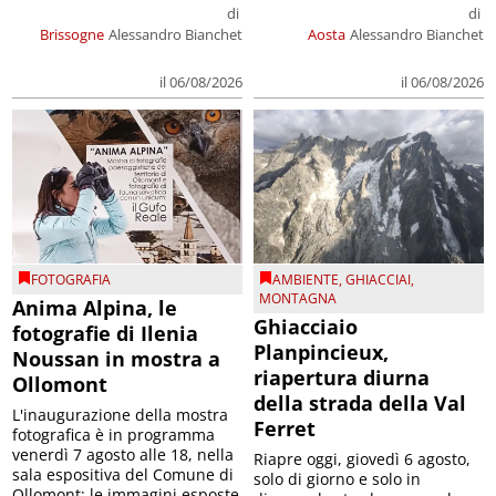
di
di
Brissogne
Alessandro Bianchet
Aosta
Alessandro Bianchet
il 06/08/2026
il 06/08/2026
FOTOGRAFIA
AMBIENTE
,
GHIACCIAI
,
MONTAGNA
Anima Alpina, le
Ghiacciaio
fotografie di Ilenia
Planpincieux,
Noussan in mostra a
riapertura diurna
Ollomont
della strada della Val
L'inaugurazione della mostra
Ferret
fotografica è in programma
venerdì 7 agosto alle 18, nella
Riapre oggi, giovedì 6 agosto,
sala espositiva del Comune di
solo di giorno e solo in
Ollomont; le immagini esposte