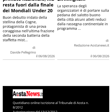
resta fuori dalla finale
La speranza degli
dei Mondiali Under 20
organizzatori è di portare sulla
pedana del salotto buono
Buon debutto iridato della
della città alcuni atleti reduci
stellina della Cogne,
dalla rassegna continentale in
protagonista di una prova
programma ...
coraggiosa nell'ultima frazione
della seconda batteria della
staffetta mist...
di
Redazione Aostanews.it
di
Davide Pellegrino
il 06/08/2026
il 06/08/2026
Quotidiano online Iscrizione al Tribunale di Aosta n.
8/2012
Autorizzazione del 13/12/2012