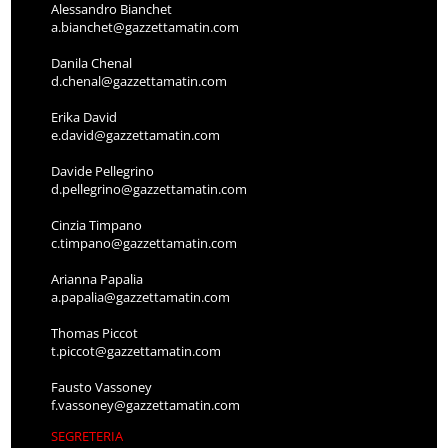
Alessandro Bianchet
a.bianchet@gazzettamatin.com
Danila Chenal
d.chenal@gazzettamatin.com
Erika David
e.david@gazzettamatin.com
Davide Pellegrino
d.pellegrino@gazzettamatin.com
Cinzia Timpano
c.timpano@gazzettamatin.com
Arianna Papalia
a.papalia@gazzettamatin.com
Thomas Piccot
t.piccot@gazzettamatin.com
Fausto Vassoney
f.vassoney@gazzettamatin.com
SEGRETERIA