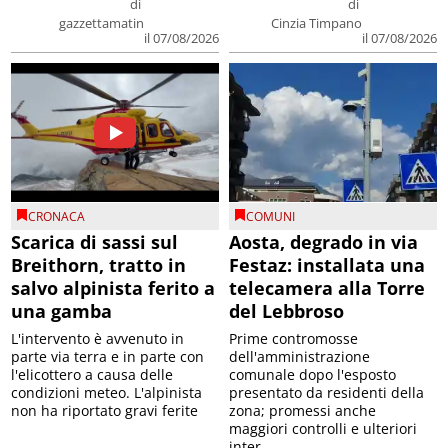
di
di
gazzettamatin
Cinzia Timpano
il 07/08/2026
il 07/08/2026
CRONACA
COMUNI
Scarica di sassi sul
Aosta, degrado in via
Breithorn, tratto in
Festaz: installata una
salvo alpinista ferito a
telecamera alla Torre
una gamba
del Lebbroso
L'intervento è avvenuto in
Prime contromosse
parte via terra e in parte con
dell'amministrazione
l'elicottero a causa delle
comunale dopo l'esposto
condizioni meteo. L'alpinista
presentato da residenti della
non ha riportato gravi ferite
zona; promessi anche
maggiori controlli e ulteriori
inter...