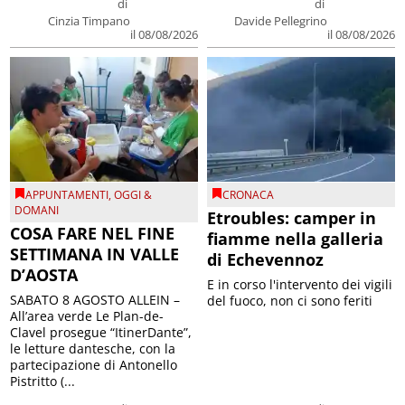
di
di
Cinzia Timpano
Davide Pellegrino
il 08/08/2026
il 08/08/2026
APPUNTAMENTI
,
OGGI &
CRONACA
DOMANI
Etroubles: camper in
COSA FARE NEL FINE
fiamme nella galleria
SETTIMANA IN VALLE
di Echevennoz
D’AOSTA
E in corso l'intervento dei vigili
SABATO 8 AGOSTO ALLEIN –
del fuoco, non ci sono feriti
All’area verde Le Plan-de-
Clavel prosegue “ItinerDante”,
le letture dantesche, con la
partecipazione di Antonello
Pistritto (...