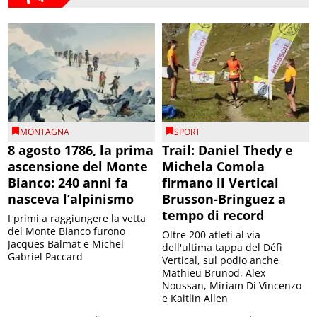
MONTAGNA
SPORT
8 agosto 1786, la prima
Trail: Daniel Thedy e
ascensione del Monte
Michela Comola
Bianco: 240 anni fa
firmano il Vertical
nasceva l’alpinismo
Brusson-Bringuez a
tempo di record
I primi a raggiungere la vetta
del Monte Bianco furono
Oltre 200 atleti al via
Jacques Balmat e Michel
dell'ultima tappa del Défì
Gabriel Paccard
Vertical, sul podio anche
Mathieu Brunod, Alex
Noussan, Miriam Di Vincenzo
e Kaitlin Allen