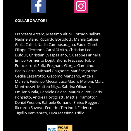
COLLABORATORI
Francesca Arcaro, Massimo Altini, Corrado Bellora,
Nadine Blanc, Riccardo Bortolotti, Manila Calipari,
Giulia Calisti, Nadia Camposaragna, Paolo Ciambi,
Filippo Clermont, Carol Di Vito, Christian Leo
Dufour, Christian Evaspasiano, Giuseppe Farinella,
Enrico Formento Dojot, Bruno Fracasso, Fabio
Francesconi, Sofia Fregnani, Giorgia Gambino,
Paolo Gatto, Michael Ghignone, Marlène Jorrioz,
Cecilia Lazzarotto, Giacomo Mangano, Angela
Marrelli, Federico Mecca, Luca Mauro Melloni, Marc
Montrosset, Matteo Nigra, Sabrina Olibano,
Emiliano Pala, Gabriele Peloso, Maurizio Pitti, Loris
Ponsetto, Andrea Portigliatti, Mattia Pramotton,
Deniel Pession, Raffaele Romano, Enrico Ruggeri,
Riccardo Savoye, Federica Tercinod, Federico
Tigellio Benvenuto, Luca Massimo Trifilò