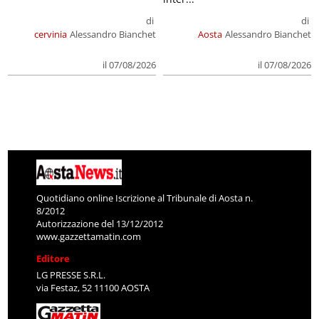
di
di
cervinia
Alessandro Bianchet
Aosta
Alessandro Bianchet
il 07/08/2026
il 07/08/2026
Quotidiano online Iscrizione al Tribunale di Aosta n.
8/2012
Autorizzazione del 13/12/2012
www.gazzettamatin.com
Editore
LG PRESSE S.R.L.
via Festaz, 52 11100 AOSTA