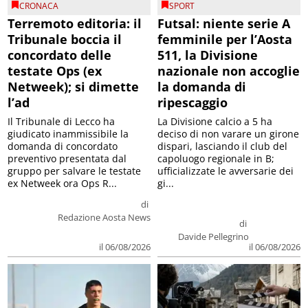
Terremoto editoria: il
Futsal: niente serie A
Tribunale boccia il
femminile per l’Aosta
concordato delle
511, la Divisione
testate Ops (ex
nazionale non accoglie
Netweek); si dimette
la domanda di
l’ad
ripescaggio
Il Tribunale di Lecco ha
La Divisione calcio a 5 ha
giudicato inammissibile la
deciso di non varare un girone
domanda di concordato
dispari, lasciando il club del
preventivo presentata dal
capoluogo regionale in B;
gruppo per salvare le testate
ufficializzate le avversarie dei
ex Netweek ora Ops R...
gi...
di
Redazione Aosta News
di
Davide Pellegrino
il 06/08/2026
il 06/08/2026