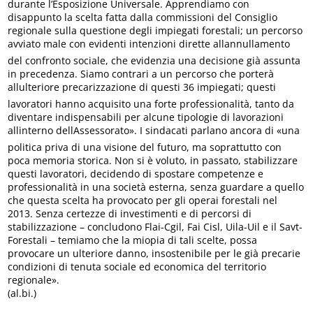
durante l’Esposizione Universale. Apprendiamo con
disappunto la scelta fatta dalla commissioni del Consiglio
regionale sulla questione degli impiegati forestali; un percorso
avviato male con evidenti intenzioni dirette allannullamento
del confronto sociale, che evidenzia una decisione già assunta
in precedenza. Siamo contrari a un percorso che porterà
allulteriore precarizzazione di questi 36 impiegati; questi
lavoratori hanno acquisito una forte professionalità, tanto da
diventare indispensabili per alcune tipologie di lavorazioni
allinterno dellAssessorato». I sindacati parlano ancora di «una
politica priva di una visione del futuro, ma soprattutto con
poca memoria storica. Non si è voluto, in passato, stabilizzare
questi lavoratori, decidendo di spostare competenze e
professionalità in una società esterna, senza guardare a quello
che questa scelta ha provocato per gli operai forestali nel
2013. Senza certezze di investimenti e di percorsi di
stabilizzazione – concludono Flai-Cgil, Fai Cisl, Uila-Uil e il Savt-
Forestali – temiamo che la miopia di tali scelte, possa
provocare un ulteriore danno, insostenibile per le già precarie
condizioni di tenuta sociale ed economica del territorio
regionale».
(al.bi.)