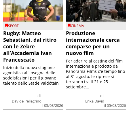
SPORT
CINEMA
Rugby: Matteo
Produzione
Sebastiani, dal ritiro
internazionale cerca
con le Zebre
comparse per un
all’Accademia Ivan
nuovo film
Francescato
Per aderire al casting del film
internazionale prodotto da
Inizio della nuova stagione
Panorama Films c'è tempo fino
agonistica all'insegna delle
al 31 agosto; le riprese si
soddisfazioni per il giovane
terranno tra il 21 e 25
talento dello Stade Valdôtain
settembre...
di
di
Davide Pellegrino
Erika David
il 05/08/2026
il 05/08/2026