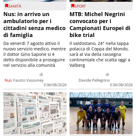
Nus: in arrivo un
MTB: Michel Negrini
ambulatorio per i
convocato per i
cittadini senza medico
Campionati Europei di
di famiglia
bike trial
Da venerdì 7 agosto attivo il
Il valdostano, 24° nella tappa
nuovo servizio medico, mentre
polacca di Coppa del Mondo,
il dottor Gino Sapone si è
sarà al via della rassegna
detto disponibile a proseguire
continentale che scatta oggi a
nel servizio alla comunità
Valberg
di
di
Nus
Fausto Vassoney
Davide Pellegrino
il 06/08/2026
il 06/08/2026
CRONACA
SPORT