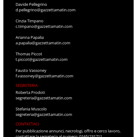
Davide Pellegrino
d.pellegrino@gazzettamatin.com
Cinzia Timpano
c.timpano@gazzettamatin.com
Arianna Papalia
a.papalia@gazzettamatin.com
Thomas Piccot
t.piccot@gazzettamatin.com
Fausto Vassoney
f.vassoney@gazzettamatin.com
SEGRETERIA
Roberta Prodoti
segreteria@gazzettamatin.com
Stefania Muscolo
segreteria@gazzettamatin.com
CONTATTACI
Per pubblicazione annunci, necrologi, offro e cerco lavoro,
contattare la segreteria al numero: 0165/231711