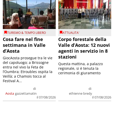
TURISMO & TEMPO LIBERO
ATTUALITA'
Cosa fare nel fine
Corpo forestale della
settimana in Valle
Valle d’Aosta: 12 nuovi
d’Aosta
agenti in servizio in 8
stazioni
GiocAosta prosegue tra le vie
del capoluogo; a Brissogne
Questa mattina, a palazzo
entra nel vivo la Feta de
regionale, si è tenuta la
l’Oumbra; Etroubles ospita la
cerimonia di giuramento
Veillà; a Chamois tocca al
Festival A...
di
di
Aosta
gazzettamatin
ethienne bredy
il 07/08/2026
il 07/08/2026