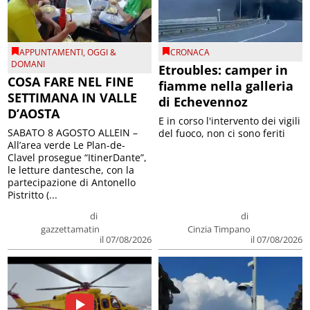
APPUNTAMENTI
,
OGGI &
CRONACA
DOMANI
Etroubles: camper in
COSA FARE NEL FINE
fiamme nella galleria
SETTIMANA IN VALLE
di Echevennoz
D’AOSTA
E in corso l'intervento dei vigili
SABATO 8 AGOSTO ALLEIN –
del fuoco, non ci sono feriti
All’area verde Le Plan-de-
Clavel prosegue “ItinerDante”,
le letture dantesche, con la
partecipazione di Antonello
Pistritto (...
di
di
gazzettamatin
Cinzia Timpano
il 07/08/2026
il 07/08/2026