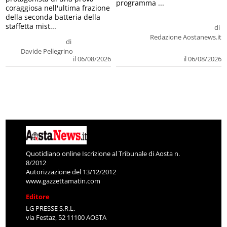
programma ...
coraggiosa nell'ultima frazione
della seconda batteria della
staffetta mist...
di
Redazione Aostanews.it
di
Davide Pellegrino
il 06/08/2026
il 06/08/2026
Quotidiano online Iscrizione al Tribunale di Aosta n.
8/2012
Autorizzazione del 13/12/2012
www.gazzettamatin.com
Editore
LG PRESSE S.R.L.
via Festaz, 52 11100 AOSTA