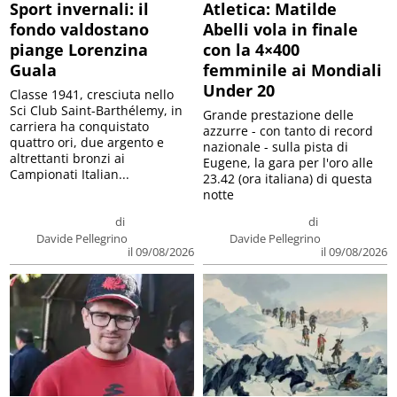
Sport invernali: il
Atletica: Matilde
fondo valdostano
Abelli vola in finale
piange Lorenzina
con la 4×400
Guala
femminile ai Mondiali
Under 20
Classe 1941, cresciuta nello
Sci Club Saint-Barthélemy, in
Grande prestazione delle
carriera ha conquistato
azzurre - con tanto di record
quattro ori, due argento e
nazionale - sulla pista di
altrettanti bronzi ai
Eugene, la gara per l'oro alle
Campionati Italian...
23.42 (ora italiana) di questa
notte
di
di
Davide Pellegrino
Davide Pellegrino
il 09/08/2026
il 09/08/2026