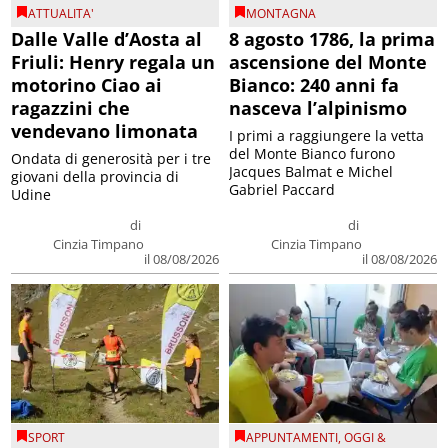
ATTUALITA'
MONTAGNA
Dalle Valle d’Aosta al
8 agosto 1786, la prima
Friuli: Henry regala un
ascensione del Monte
motorino Ciao ai
Bianco: 240 anni fa
ragazzini che
nasceva l’alpinismo
vendevano limonata
I primi a raggiungere la vetta
del Monte Bianco furono
Ondata di generosità per i tre
Jacques Balmat e Michel
giovani della provincia di
Gabriel Paccard
Udine
di
di
Cinzia Timpano
Cinzia Timpano
il 08/08/2026
il 08/08/2026
SPORT
APPUNTAMENTI
,
OGGI &