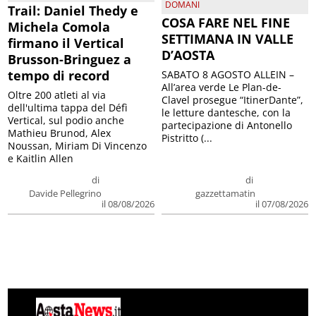
DOMANI
Trail: Daniel Thedy e
COSA FARE NEL FINE
Michela Comola
SETTIMANA IN VALLE
firmano il Vertical
D’AOSTA
Brusson-Bringuez a
tempo di record
SABATO 8 AGOSTO ALLEIN –
All’area verde Le Plan-de-
Oltre 200 atleti al via
Clavel prosegue “ItinerDante”,
dell'ultima tappa del Défì
le letture dantesche, con la
Vertical, sul podio anche
partecipazione di Antonello
Mathieu Brunod, Alex
Pistritto (...
Noussan, Miriam Di Vincenzo
e Kaitlin Allen
di
di
Davide Pellegrino
gazzettamatin
il 08/08/2026
il 07/08/2026